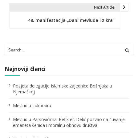
v
Next Article
i
48. manifestacija „Dani mevluda i zikra“
g
a
c
Search
for:
i
j
Najnoviji članci
a
Posjeta delegacije Islamske zajednice Bošnjaka u
č
Njemačkoj
l
Mevlud u Lukomiru
a
Mevlud u Parsovićima: Refik ef. Delić pozvao na čuvanje
n
emaneta šehida i moralnu obnovu društva
a