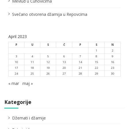
Mevlud u Čuhovićima
k
Svečano otvorena džamija u Repovcima
a
April 2023
P
U
S
Č
P
S
N
1
2
3
4
5
6
7
8
9
10
11
12
13
14
15
16
17
18
19
20
21
22
23
24
25
26
27
28
29
30
« mar
maj »
Kategorije
Džemati i džamije