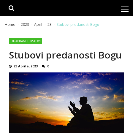
Skip
Skip
to
to
navigation
content
Home
2023
April
23
Stubovi predanosti Bogu
ODABRANI TEKSTOVI
Stubovi predanosti Bogu
23 Aprila, 2023
0