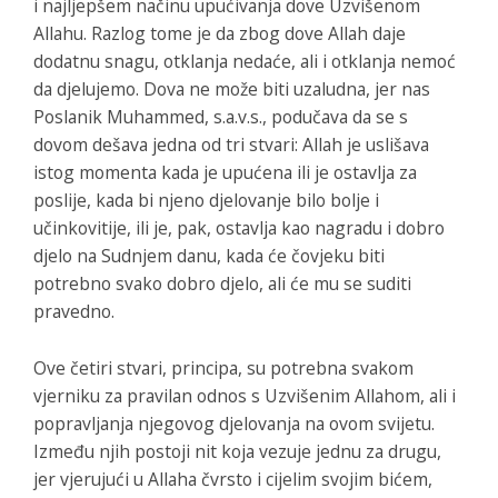
i najljepšem načinu upućivanja dove Uzvišenom
Allahu. Razlog tome je da zbog dove Allah daje
dodatnu snagu, otklanja nedaće, ali i otklanja nemoć
da djelujemo. Dova ne može biti uzaludna, jer nas
Poslanik Muhammed, s.a.v.s., podučava da se s
dovom dešava jedna od tri stvari: Allah je uslišava
istog momenta kada je upućena ili je ostavlja za
poslije, kada bi njeno djelovanje bilo bolje i
učinkovitije, ili je, pak, ostavlja kao nagradu i dobro
djelo na Sudnjem danu, kada će čovjeku biti
potrebno svako dobro djelo, ali će mu se suditi
pravedno.
Ove četiri stvari, principa, su potrebna svakom
vjerniku za pravilan odnos s Uzvišenim Allahom, ali i
popravljanja njegovog djelovanja na ovom svijetu.
Između njih postoji nit koja vezuje jednu za drugu,
jer vjerujući u Allaha čvrsto i cijelim svojim bićem,