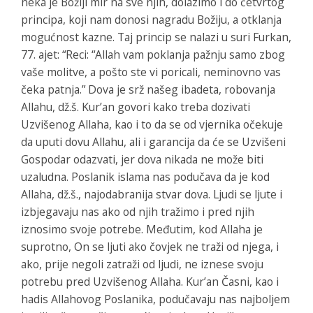
neka je Božiji mir na sve njih, dolazimo i do četvrtog
principa, koji nam donosi nagradu Božiju, a otklanja
mogućnost kazne. Taj princip se nalazi u suri Furkan,
77. ajet: “Reci: “Allah vam poklanja pažnju samo zbog
vaše molitve, a pošto ste vi poricali, neminovno vas
čeka patnja.” Dova je srž našeg ibadeta, robovanja
Allahu, dž.š. Kur’an govori kako treba dozivati
Uzvišenog Allaha, kao i to da se od vjernika očekuje
da uputi dovu Allahu, ali i garancija da će se Uzvišeni
Gospodar odazvati, jer dova nikada ne može biti
uzaludna. Poslanik islama nas podučava da je kod
Allaha, dž.š., najodabranija stvar dova. Ljudi se ljute i
izbjegavaju nas ako od njih tražimo i pred njih
iznosimo svoje potrebe. Međutim, kod Allaha je
suprotno, On se ljuti ako čovjek ne traži od njega, i
ako, prije negoli zatraži od ljudi, ne iznese svoju
potrebu pred Uzvišenog Allaha. Kur’an Časni, kao i
hadis Allahovog Poslanika, podučavaju nas najboljem