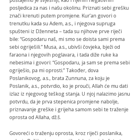
postajemo je svjesniji, kao i njenih negativnih
posljedica za nas i našu okolinu. Priznati sebi grešku
znači krenuti putem promjene. Kur’an govori o
trenutku kada su Adem, a.s., i njegova supruga
spušteni iz Dženneta – tada su njihove prve riječi
bile: “Gospodaru naš, mi smo se doista sami prema
sebi ogriješili.” Musa, a.s., ubivši čovjeka, bježi od
faraona i njegovih poglavara, i tada diže ruke ka
nebesima i govori: “Gospodaru, ja sam se prema sebi
ogriješio, pa mi oprosti.” Također, dova
Poslanikovog, a.s., brata Zunnuna, za koju je
Poslanik, a.s., potvrdio, ko je prouči, Allah će mu dati
izlaz iz njegovog teškog stanja. U njoj nalazimo jasnu
potvrdu, da je prva stepenica promjene nabolje,
priznavanje greške i grijeha samom sebi te traženje
oprosta od Allaha, dž.š.
Govoreći o traženju oprosta, kroz riječi poslanika,