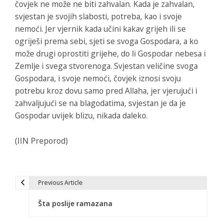
čovjek ne može ne biti zahvalan. Kada je zahvalan,
svjestan je svojih slabosti, potreba, kao i svoje
nemoći. Jer vjernik kada učini kakav grijeh ili se
ogriješi prema sebi, sjeti se svoga Gospodara, a ko
može drugi oprostiti grijehe, do li Gospodar nebesa i
Zemlje i svega stvorenoga. Svjestan veličine svoga
Gospodara, i svoje nemoći, čovjek iznosi svoju
potrebu kroz dovu samo pred Allaha, jer vjerujući i
zahvaljujući se na blagodatima, svjestan je da je
Gospodar uvijek blizu, nikada daleko.
(IIN Preporod)
Previous Article
N
Šta poslije ramazana
a