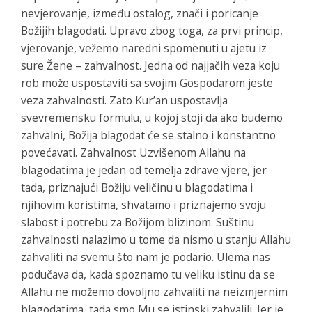
nevjerovanje, između ostalog, znači i poricanje
Božijih blagodati. Upravo zbog toga, za prvi princip,
vjerovanje, vežemo naredni spomenuti u ajetu iz
sure Žene – zahvalnost. Jedna od najjačih veza koju
rob može uspostaviti sa svojim Gospodarom jeste
veza zahvalnosti. Zato Kur’an uspostavlja
svevremensku formulu, u kojoj stoji da ako budemo
zahvalni, Božija blagodat će se stalno i konstantno
povećavati. Zahvalnost Uzvišenom Allahu na
blagodatima je jedan od temelja zdrave vjere, jer
tada, priznajući Božiju veličinu u blagodatima i
njihovim koristima, shvatamo i priznajemo svoju
slabost i potrebu za Božijom blizinom. Suštinu
zahvalnosti nalazimo u tome da nismo u stanju Allahu
zahvaliti na svemu što nam je podario. Ulema nas
podučava da, kada spoznamo tu veliku istinu da se
Allahu ne možemo dovoljno zahvaliti na neizmjernim
blagodatima, tada smo Mu se istinski zahvalili. Jer je