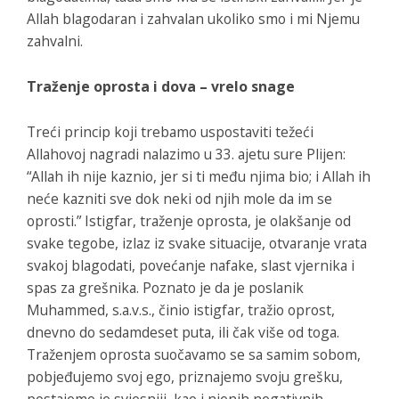
Allah blagodaran i zahvalan ukoliko smo i mi Njemu
zahvalni.
Traženje oprosta i dova – vrelo snage
Treći princip koji trebamo uspostaviti težeći
Allahovoj nagradi nalazimo u 33. ajetu sure Plijen:
“Allah ih nije kaznio, jer si ti među njima bio; i Allah ih
neće kazniti sve dok neki od njih mole da im se
oprosti.” Istigfar, traženje oprosta, je olakšanje od
svake tegobe, izlaz iz svake situacije, otvaranje vrata
svakoj blagodati, povećanje nafake, slast vjernika i
spas za grešnika. Poznato je da je poslanik
Muhammed, s.a.v.s., činio istigfar, tražio oprost,
dnevno do sedamdeset puta, ili čak više od toga.
Traženjem oprosta suočavamo se sa samim sobom,
pobjeđujemo svoj ego, priznajemo svoju grešku,