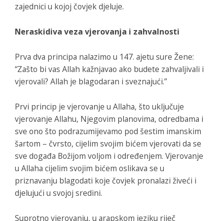
zajednici u kojoj čovjek djeluje.
Neraskidiva veza vjerovanja i zahvalnosti
Prva dva principa nalazimo u 147. ajetu sure Žene:
“Zašto bi vas Allah kažnjavao ako budete zahvaljivali i
vjerovali? Allah je blagodaran i sveznajući.”
Prvi princip je vjerovanje u Allaha, što uključuje
vjerovanje Allahu, Njegovim planovima, odredbama i
sve ono što podrazumijevamo pod šestim imanskim
šartom – čvrsto, cijelim svojim bićem vjerovati da se
sve događa Božijom voljom i određenjem. Vjerovanje
u Allaha cijelim svojim bićem oslikava se u
priznavanju blagodati koje čovjek pronalazi živeći i
djelujući u svojoj sredini.
Suprotno vjerovanju, u arapskom jeziku riječ