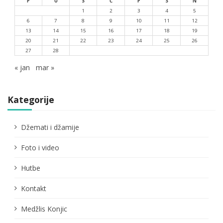
P
U
S
Č
P
S
N
1
2
3
4
5
6
7
8
9
10
11
12
13
14
15
16
17
18
19
20
21
22
23
24
25
26
27
28
« jan
mar »
Kategorije
Džemati i džamije
Foto i video
Hutbe
Kontakt
Medžlis Konjic