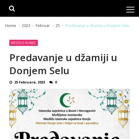
Skip
Skip
to
to
navigation
content
Home
2023
Februar
25
Predavanje u džamiji u Donjem Selu
MEDŽLIS KONJIC
Predavanje u džamiji u
Donjem Selu
25 Februara, 2023
0