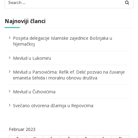
i
for:
j
Najnoviji članci
a
č
Posjeta delegacije Islamske zajednice Bošnjaka u
Njemačkoj
l
Mevlud u Lukomiru
a
n
Mevlud u Parsovićima: Refik ef. Delić pozvao na čuvanje
emaneta šehida i moralnu obnovu društva
a
Mevlud u Čuhovićima
k
a
Svečano otvorena džamija u Repovcima
Februar 2023