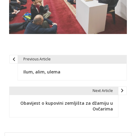
Previous Article
N
Ilum, alim, ulema
a
v
Next Article
i
Obavijest o kupovini zemljišta za džamiju u
g
Ovčarima
a
c
Search