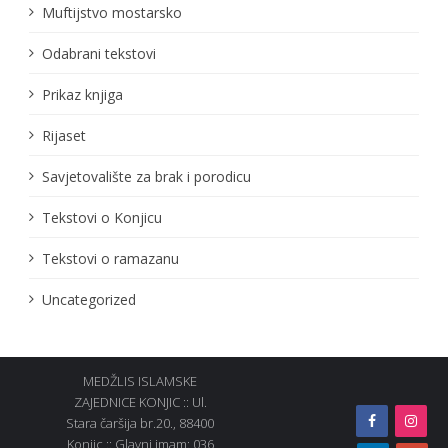
Muftijstvo mostarsko
Odabrani tekstovi
Prikaz knjiga
Rijaset
Savjetovalište za brak i porodicu
Tekstovi o Konjicu
Tekstovi o ramazanu
Uncategorized
MEDŽLIS ISLAMSKE
ZAJEDNICE KONJIC :: Ul.
Stara čaršija br.20., 88400
Konjic :: Glavni imam: 036