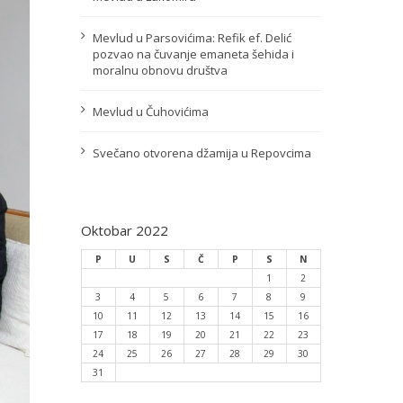
Mevlud u Parsovićima: Refik ef. Delić
pozvao na čuvanje emaneta šehida i
moralnu obnovu društva
Mevlud u Čuhovićima
Svečano otvorena džamija u Repovcima
Oktobar 2022
P
U
S
Č
P
S
N
1
2
3
4
5
6
7
8
9
10
11
12
13
14
15
16
17
18
19
20
21
22
23
24
25
26
27
28
29
30
31