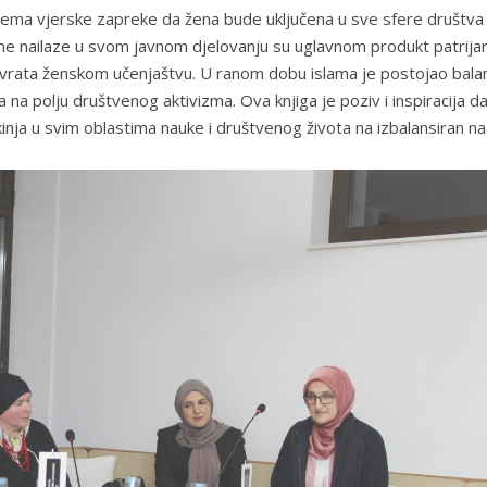
nema vjerske zapreke da žena bude uključena u sve sfere društva
ne nailaze u svom javnom djelovanju su uglavnom produkt patrija
ilo vrata ženskom učenjaštvu. U ranom dobu islama je postojao bala
na polju društvenog aktivizma. Ova knjiga je poziv i inspiracija d
kinja u svim oblastima nauke i društvenog života na izbalansiran nač