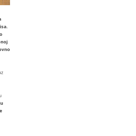
a
isa.
no
onoj
lovno
uz
u
ju
e