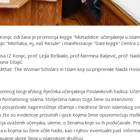
onjic održana je promocija knjige “Muhaddise: učenjakinje u islam
ic “Merhaba, ej, naš Resule” i manifestacije “Dani knjige” Centra z
lisa IZ Konjic, prof. Lejla Boškailo, prof.Nermina Baljević, prof. Naid
na Džajić.
ithat: The Woman Scholars in Islam
koji su pripremile Naida Hota
omnog biografskog Rječnika učenjakinja Poslanikovih hadisa. Uče
odu formativnog islama. Stoljećima nakon toga žene su intenzivno
 posjećivale najprestižnije džamije i medrese širom islamskog svi
ao što su evidencije prisutnih i ijaze kojima žene opunomoćuju muš
roja uvaženih učenjaka, uleme, o ženama koje su ih podučavale. Pr
a u kojima su žene učile hadis, kao i njihov eventualni pad. Informa
avanje uloge žena u islamskom društvu.