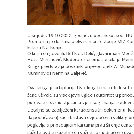
U srijedu, 19.10.2022. godine, u bosanskoj sobi NU K
Promocija je doržana u okviru manifestacije MIZ Konj
kulturu NU Konjic.
O knjizi su govorili: Refik ef. Delić, glavni imam Medž
Hota-Muminović. Moderator promocije bila je Memnu
Knjiga predstavlja bosanski prijevod djela
Al-Muhadd
Muminović i Nermina Baljević.
Ova knjiga je adaptacija Uvodnog toma četrdesetot
žene uživale su visok javni ugled i autoritet u peri
putovale u svrhu stjecanja vjerskog znanja i redovno
Detaljno su zabilježeni karakteristični dokumenti (k
da podučavaju) kao i blistava svjedočenja velikog b
poglavlja s pripadajućim kartama prati širenje centar
sažete ovdje izuzetno su važne za ujednačeno uvaž