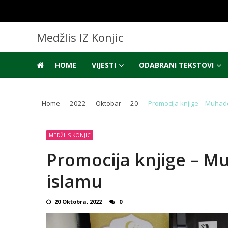
Skip
Skip
to
to
navigation
content
Medžlis IZ Konjic
HOME
VIJESTI
ODABRANI TEKSTOVI
Home
2022
Oktobar
20
Promocija knjige – Muhadd
MEDŽLIS KONJIC
Promocija knjige – M
islamu
20 Oktobra, 2022
0