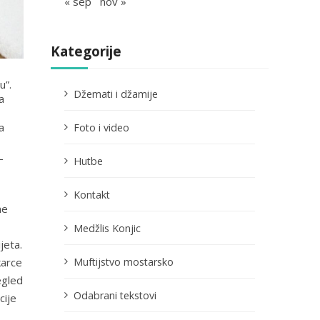
« sep
nov »
Kategorije
u”.
Džemati i džamije
a
a
Foto i video
-
Hutbe
Kontakt
ne
Medžlis Konjic
jeta.
Muftijstvo mostarsko
karce
egled
Odabrani tekstovi
cije