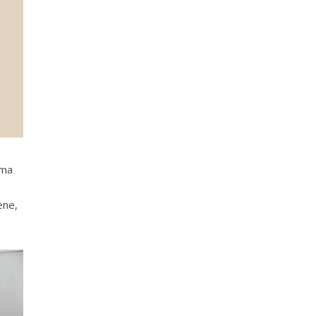
ema
ene,