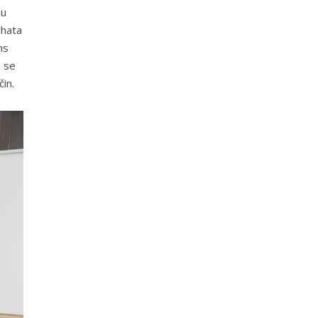
 u
rhata
ns
a se
in.