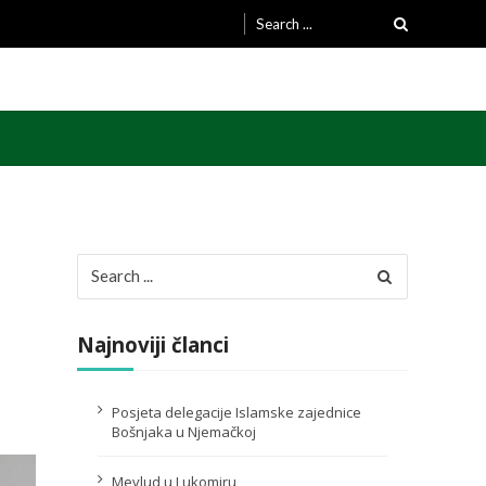
Search
for:
Search
for:
Najnoviji članci
Posjeta delegacije Islamske zajednice
Bošnjaka u Njemačkoj
Mevlud u Lukomiru