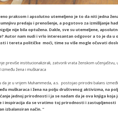
eno praksom i apsolutno utemeljeno je to da niti jedna žen
sumnjivu predaju i prenošenje, a pogotovo za izmišljanje had
 nigdje nije bila optužena. Dakle, sve su utemeljene, apsolut
e? Autor nam nudi i vrlo interesantan odgovor a to je da u 
lasti i tereta političke moći, time su više mogle očuvati dos
previše institucionalizirali, zatvorili vrata ženskom učenjaštvu, 
ol između žena i muškaraca
ju da je u vrijem Muhammeda, a.s. postojao prirodni balans izmeđ
neđu muškaraca i žena na polju društvenog aktivizma, na pol
ćanje jednoj prirodnosti i ja se nadam da je ova knjiga koja j
 i inspiracija da se vratimo toj prirodnosti i zastupljenosti
n izbalansiran način. ”