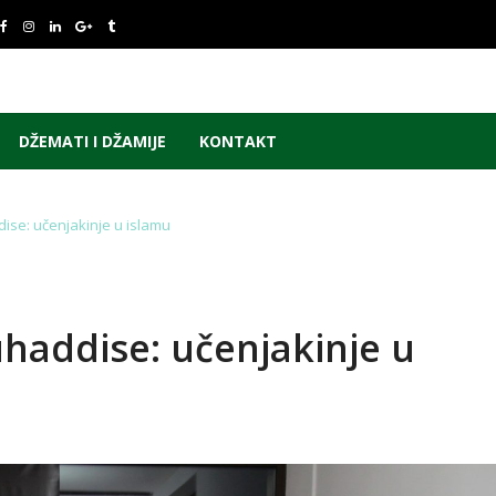
DŽEMATI I DŽAMIJE
KONTAKT
ise: učenjakinje u islamu
uhaddise: učenjakinje u