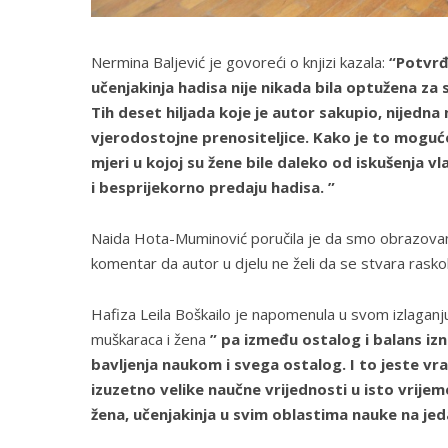
Nermina Baljević je govoreći o knjizi kazala:
“Potvrđ
učenjakinja hadisa nije nikada bila optužena za 
Tih deset hiljada koje je autor sakupio, nijedna
vjerodostojne prenositeljice. Kako je to moguć
mjeri u kojoj su žene bile daleko od iskušenja v
i besprijekorno predaju hadisa. ”
Naida Hota-Muminović poručila je da smo obrazovanje 
komentar da autor u djelu ne želi da se stvara rask
Hafiza Leila Boškailo je napomenula u svom izlagan
muškaraca i žena
” pa između ostalog i balans iz
bavljenja naukom i svega ostalog. I to jeste vra
izuzetno velike naučne vrijednosti u isto vrijeme
žena, učenjakinja u svim oblastima nauke na jeda