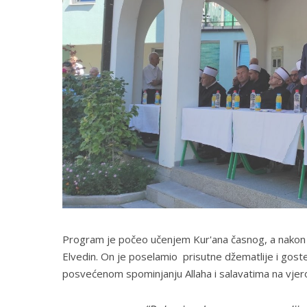
Program je počeo učenjem Kur'ana časnog, a nakon t
Elvedin. On je poselamio prisutne džematlije i goste
posvećenom spominjanju Allaha i salavatima na vje