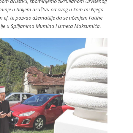
epom društvu, spominjemo zikrullahom Uzvišenog
minje u boljem društvu od ovog u kom mi Njega
n ef. te pozvao džematlije da se učenjem Fatihe
ije u Spiljanima Mumina i Ismeta Maksumića.