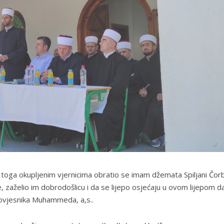
oga okupljenim vjernicima obratio se imam džemata Spiljani Čorb
, zaželio im dobrodošlicu i da se lijepo osjećaju u ovom lijepom d
rovjesnika Muhammeda, a,s..