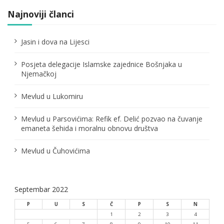
j
Najnoviji članci
a
Jasin i dova na Lijesci
č
Posjeta delegacije Islamske zajednice Bošnjaka u
l
Njemačkoj
a
Mevlud u Lukomiru
n
Mevlud u Parsovićima: Refik ef. Delić pozvao na čuvanje
a
emaneta šehida i moralnu obnovu društva
k
Mevlud u Čuhovićima
a
Septembar 2022
P
U
S
Č
P
S
N
1
2
3
4