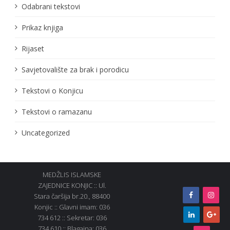
Odabrani tekstovi
Prikaz knjiga
Rijaset
Savjetovalište za brak i porodicu
Tekstovi o Konjicu
Tekstovi o ramazanu
Uncategorized
MEDŽLIS ISLAMSKE
ZAJEDNICE KONJIC :: Ul.
Stara čaršija br.20., 88400
Konjic :: Glavni imam: 036
734 612 :: Sekretar: 036
734 610 :: Blagajna: 036