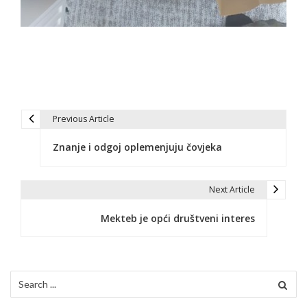
Previous Article
N
Znanje i odgoj oplemenjuju čovjeka
a
v
Next Article
i
Mekteb je opći društveni interes
g
a
c
Search
for:
i