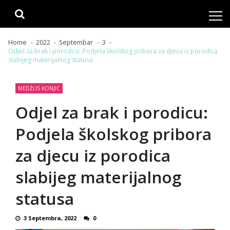
Skip
Skip
to
to
navigation
content
Home
2022
Septembar
3
Odjel za brak i porodicu: Podjela školskog pribora za djecu iz porodica
slabijeg materijalnog statusa
MEDŽLIS KONJIC
Odjel za brak i porodicu:
Podjela školskog pribora
za djecu iz porodica
slabijeg materijalnog
statusa
3 Septembra, 2022
0