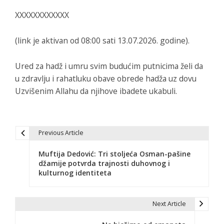
XXXXXXXXXXXX
(link je aktivan od 08:00 sati 13.07.2026. godine).
Ured za hadž i umru svim budućim putnicima želi da
u zdravlju i rahatluku obave obrede hadža uz dovu
Uzvišenim Allahu da njihove ibadete ukabuli.
Previous Article
N
Muftija Dedović: Tri stoljeća Osman-pašine
a
džamije potvrda trajnosti duhovnog i
kulturnog identiteta
v
i
Next Article
g