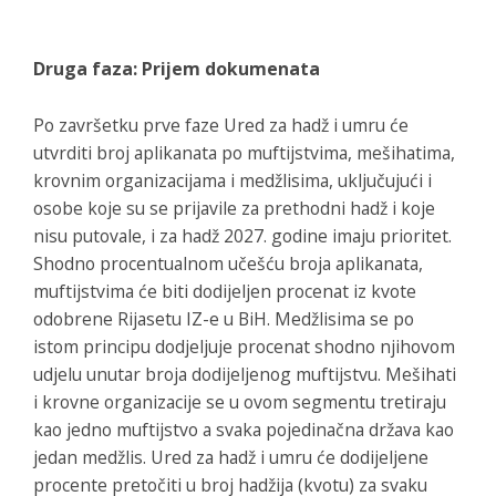
Druga faza: Prijem dokumenata
Po završetku prve faze Ured za hadž i umru će
utvrditi broj aplikanata po muftijstvima, mešihatima,
krovnim organizacijama i medžlisima, uključujući i
osobe koje su se prijavile za prethodni hadž i koje
nisu putovale, i za hadž 2027. godine imaju prioritet.
Shodno procentualnom učešću broja aplikanata,
muftijstvima će biti dodijeljen procenat iz kvote
odobrene Rijasetu IZ-e u BiH. Medžlisima se po
istom principu dodjeljuje procenat shodno njihovom
udjelu unutar broja dodijeljenog muftijstvu. Mešihati
i krovne organizacije se u ovom segmentu tretiraju
kao jedno muftijstvo a svaka pojedinačna država kao
jedan medžlis. Ured za hadž i umru će dodijeljene
procente pretočiti u broj hadžija (kvotu) za svaku