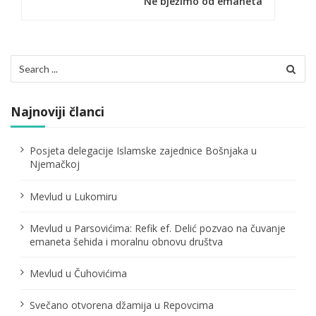
Ne bježimo od emaneta
a
c
i
Search
for:
j
a
Najnoviji članci
č
Posjeta delegacije Islamske zajednice Bošnjaka u
l
Njemačkoj
a
Mevlud u Lukomiru
n
Mevlud u Parsovićima: Refik ef. Delić pozvao na čuvanje
a
emaneta šehida i moralnu obnovu društva
k
Mevlud u Čuhovićima
a
Svečano otvorena džamija u Repovcima