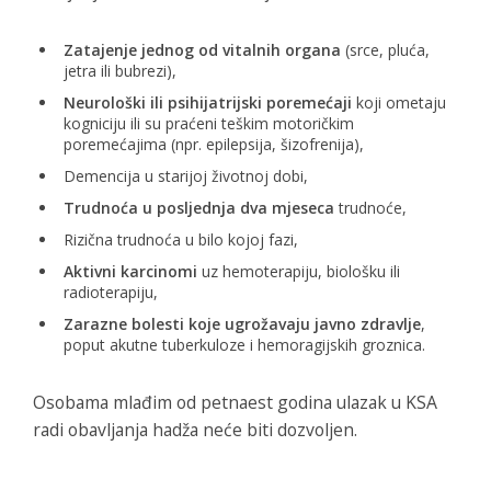
Zatajenje jednog od vitalnih organa
(srce, pluća,
jetra ili bubrezi),
Neurološki ili psihijatrijski poremećaji
koji ometaju
kogniciju ili su praćeni teškim motoričkim
poremećajima (npr. epilepsija, šizofrenija),
Demencija u starijoj životnoj dobi,
Trudnoća u posljednja dva mjeseca
trudnoće,
Rizična trudnoća u bilo kojoj fazi,
Aktivni karcinomi
uz hemoterapiju, biološku ili
radioterapiju,
Zarazne bolesti koje ugrožavaju javno zdravlje
,
poput akutne tuberkuloze i hemoragijskih groznica.
Osobama mlađim od petnaest godina ulazak u KSA
radi obavljanja hadža neće biti dozvoljen.