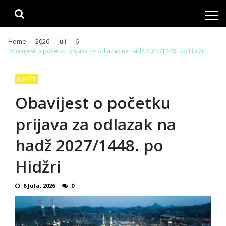
Skip
Skip
to
to
navigation
content
Home
2026
Juli
6
Obavijest o početku prijava za odlazak na hadž 2027/1448. po Hidžri
RIJASET
Obavijest o početku
prijava za odlazak na
hadž 2027/1448. po
Hidžri
6 Jula, 2026
0