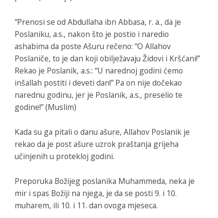
“Prenosi se od Abdullaha ibn Abbasa, r. a., da je
Poslaniku, a.s., nakon što je postio i naredio
ashabima da poste Ašuru rečeno: “O Allahov
Poslaniče, to je dan koji obilježavaju Židovi i Kršćani!”
Rekao je Poslanik, a.s.: “U narednoj godini ćemo
inšallah postiti i deveti dan!” Pa on nije dočekao
narednu godinu, jer je Poslanik, a.s., preselio te
godine!” (Muslim)
Kada su ga pitali o danu ašure, Allahov Poslanik je
rekao da je post ašure uzrok praštanja grijeha
učinjenih u protekloj godini.
Preporuka Božijeg poslanika Muhammeda, neka je
mir i spas Božiji na njega, je da se posti 9. i 10.
muharem, ili 10. i 11. dan ovoga mjeseca.