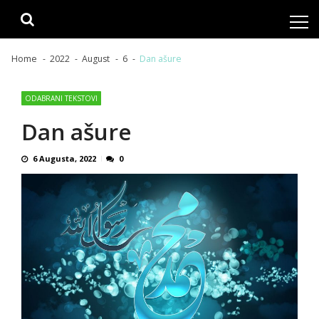
Skip
Skip
to
to
navigation
content
Home
2022
August
6
Dan ašure
ODABRANI TEKSTOVI
Dan ašure
6 Augusta, 2022
0