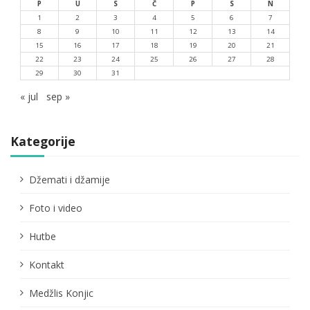
P
U
S
Č
P
S
N
1
2
3
4
5
6
7
8
9
10
11
12
13
14
15
16
17
18
19
20
21
22
23
24
25
26
27
28
29
30
31
« jul
sep »
Kategorije
Džemati i džamije
Foto i video
Hutbe
Kontakt
Medžlis Konjic