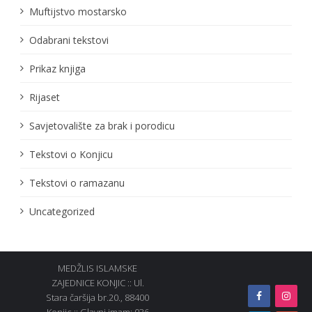
Muftijstvo mostarsko
Odabrani tekstovi
Prikaz knjiga
Rijaset
Savjetovalište za brak i porodicu
Tekstovi o Konjicu
Tekstovi o ramazanu
Uncategorized
MEDŽLIS ISLAMSKE
ZAJEDNICE KONJIC :: Ul.
Stara čaršija br.20., 88400