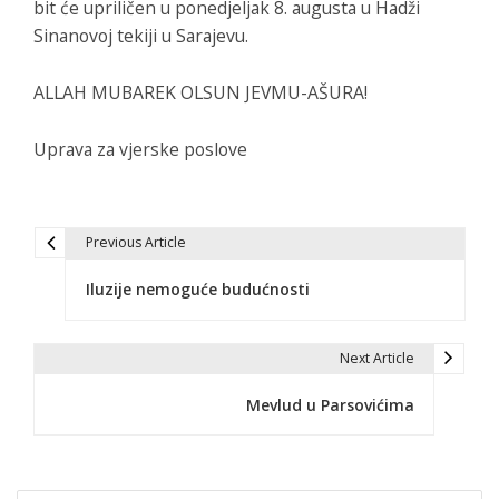
bit će upriličen u ponedjeljak 8. augusta u Hadži
Sinanovoj tekiji u Sarajevu.
ALLAH MUBAREK OLSUN JEVMU-AŠURA!
Uprava za vjerske poslove
Previous Article
N
Iluzije nemoguće budućnosti
a
v
Next Article
i
Mevlud u Parsovićima
g
a