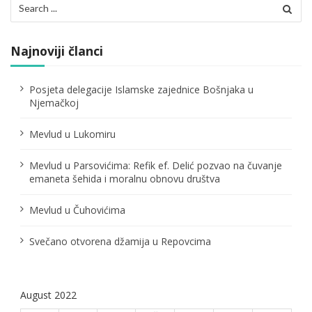
c
Search
for:
i
j
Najnoviji članci
a
Posjeta delegacije Islamske zajednice Bošnjaka u
č
Njemačkoj
l
Mevlud u Lukomiru
a
Mevlud u Parsovićima: Refik ef. Delić pozvao na čuvanje
n
emaneta šehida i moralnu obnovu društva
a
Mevlud u Čuhovićima
k
Svečano otvorena džamija u Repovcima
a
August 2022