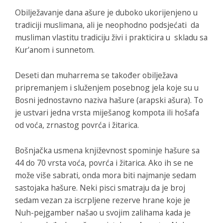
Obilježavanje dana ašure je duboko ukorijenjeno u
tradiciji muslimana, ali je neophodno podsjećati da
musliman vlastitu tradiciju živi i prakticira u skladu sa
Kur'anom i sunnetom.
Deseti dan muharrema se također obilježava
pripremanjem i služenjem posebnog jela koje su u
Bosni jednostavno naziva hašure (arapski ašura). To
je ustvari jedna vrsta miješanog kompota ili hošafa
od voća, zrnastog povrća i žitarica.
Bošnjačka usmena književnost spominje hašure sa
44 do 70 vrsta voća, povrća i žitarica. Ako ih se ne
može više sabrati, onda mora biti najmanje sedam
sastojaka hašure. Neki pisci smatraju da je broj
sedam vezan za iscrpljene rezerve hrane koje je
Nuh-pejgamber našao u svojim zalihama kada je