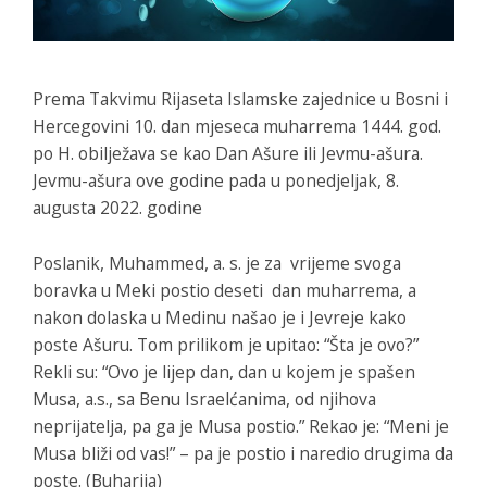
Prema Takvimu Rijaseta Islamske zajednice u Bosni i
Hercegovini 10. dan mjeseca muharrema 1444. god.
po H. obilježava se kao Dan Ašure ili Jevmu-ašura.
Jevmu-ašura ove godine pada u ponedjeljak, 8.
augusta 2022. godine
Poslanik, Muhammed, a. s. je za vrijeme svoga
boravka u Meki postio deseti dan muharrema, a
nakon dolaska u Medinu našao je i Jevreje kako
poste Ašuru. Tom prilikom je upitao: “Šta je ovo?”
Rekli su: “Ovo je lijep dan, dan u kojem je spašen
Musa, a.s., sa Benu Israelćanima, od njihova
neprijatelja, pa ga je Musa postio.” Rekao je: “Meni je
Musa bliži od vas!” – pa je postio i naredio drugima da
poste. (Buharija)