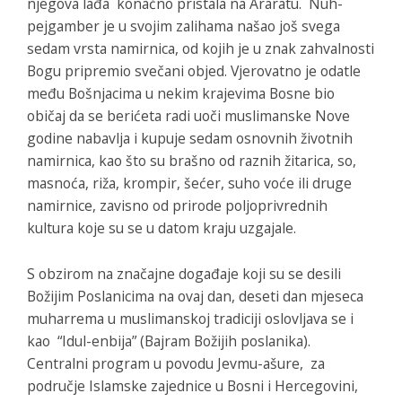
njegova lađa konačno pristala na Araratu. Nuh-
pejgamber je u svojim zalihama našao još svega
sedam vrsta namirnica, od kojih je u znak zahvalnosti
Bogu pripremio svečani objed. Vjerovatno je odatle
među Bošnjacima u nekim krajevima Bosne bio
običaj da se berićeta radi uoči muslimanske Nove
godine nabavlja i kupuje sedam osnovnih životnih
namirnica, kao što su brašno od raznih žitarica, so,
masnoća, riža, krompir, šećer, suho voće ili druge
namirnice, zavisno od prirode poljoprivrednih
kultura koje su se u datom kraju uzgajale.
S obzirom na značajne događaje koji su se desili
Božijim Poslanicima na ovaj dan, deseti dan mjeseca
muharrema u muslimanskoj tradiciji oslovljava se i
kao “Idul-enbija” (Bajram Božijih poslanika).
Centralni program u povodu Jevmu-ašure, za
područje Islamske zajednice u Bosni i Hercegovini,