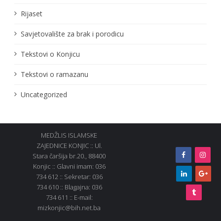
Rijaset
Savjetovalište za brak i porodicu
Tekstovi o Konjicu
Tekstovi o ramazanu
Uncategorized
MEDŽLIS ISLAMSKE
ZAJEDNICE KONJIC :: Ul.
Stara čaršija br.20., 88400
Konjic :: Glavni imam: 036
734 612 :: Sekretar: 036
734 610 :: Blagajna: 036
734 611 :: E-mail:
mizkonjic@bih.net.ba