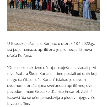
U Gradskoj džamiji u Konjicu, u utorak 18.1.2022.g.,
iza jacije namaza, upriličena je promocija 23 nova
učača Kur’ana.
“Oni su kroz aktivno učenja, uspješno savladali prvi
nivo /sufara Škole Kur’ana i time postali od onih koji
mogu da čitaju i uče Kur’an” istakao je u svom
uvodnom obraćanjuna svečanosti upriličneoj ovim
povodom Imam Gradske džamije Ensar ef. Zalihić
kazavši “da se učenje nastavlja a plodovi njegovi će
bivati slađim.”