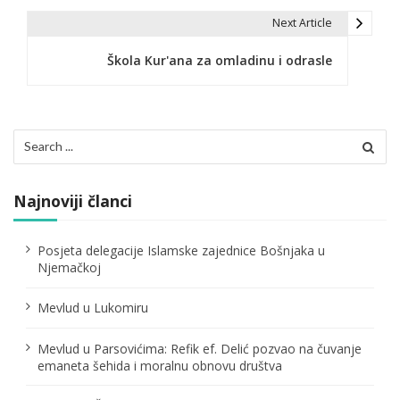
v
Next Article
i
Škola Kur'ana za omladinu i odrasle
g
a
c
Search
for:
i
j
Najnoviji članci
a
Posjeta delegacije Islamske zajednice Bošnjaka u
č
Njemačkoj
l
Mevlud u Lukomiru
a
Mevlud u Parsovićima: Refik ef. Delić pozvao na čuvanje
n
emaneta šehida i moralnu obnovu društva
a