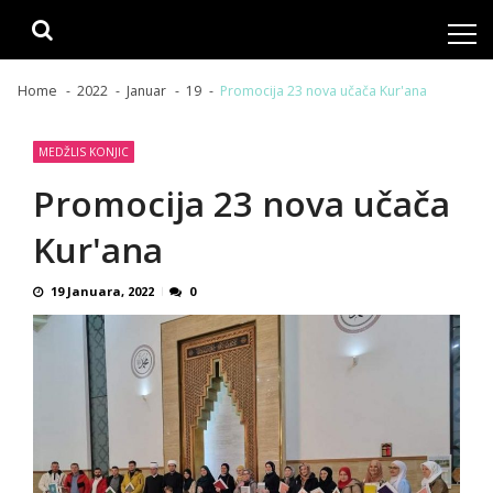
Skip
Skip
to
to
navigation
content
Home
2022
Januar
19
Promocija 23 nova učača Kur'ana
MEDŽLIS KONJIC
Promocija 23 nova učača
Kur'ana
19 Januara, 2022
0