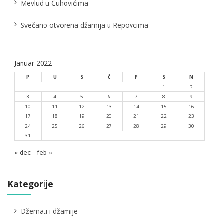
Mevlud u Čuhovićima
k
Svečano otvorena džamija u Repovcima
a
Januar 2022
P
U
S
Č
P
S
N
1
2
3
4
5
6
7
8
9
10
11
12
13
14
15
16
17
18
19
20
21
22
23
24
25
26
27
28
29
30
31
« dec
feb »
Kategorije
Džemati i džamije