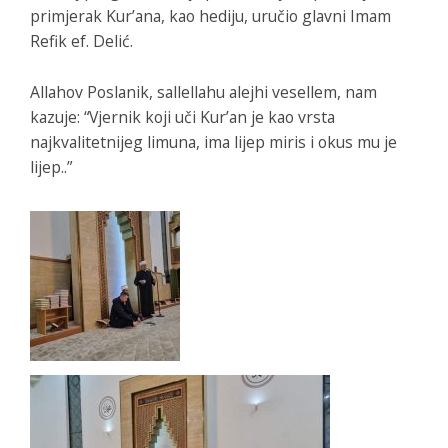
primjerak Kur’ana, kao hediju, uručio glavni Imam
Refik ef. Delić.
Allahov Poslanik, sallellahu alejhi vesellem, nam
kazuje: “Vjernik koji uči Kur’an je kao vrsta
najkvalitetnijeg limuna, ima lijep miris i okus mu je
lijep..”