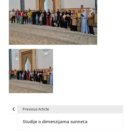
Previous Article
N
Studije o dimenzijama sunneta
a