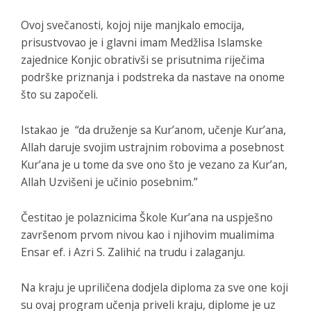
Ovoj svečanosti, kojoj nije manjkalo emocija,
prisustvovao je i glavni imam Medžlisa Islamske
zajednice Konjic obrativši se prisutnima riječima
podrške priznanja i podstreka da nastave na onome
što su započeli.
Istakao je “da druženje sa Kur’anom, učenje Kur’ana,
Allah daruje svojim ustrajnim robovima a posebnost
Kur’ana je u tome da sve ono što je vezano za Kur’an,
Allah Uzvišeni je učinio posebnim.”
Čestitao je polaznicima Škole Kur’ana na uspješno
završenom prvom nivou kao i njihovim mualimima
Ensar ef. i Azri S. Zalihić na trudu i zalaganju.
Na kraju je upriličena dodjela diploma za sve one koji
su ovaj program učenja priveli kraju, diplome je uz