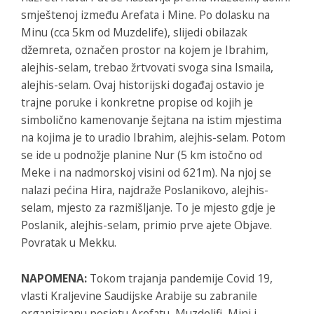
smještenoj između Arefata i Mine. Po dolasku na
Minu (cca 5km od Muzdelife), slijedi obilazak
džemreta, označen prostor na kojem je Ibrahim,
alejhis-selam, trebao žrtvovati svoga sina Ismaila,
alejhis-selam. Ovaj historijski događaj ostavio je
trajne poruke i konkretne propise od kojih je
simbolično kamenovanje šejtana na istim mjestima
na kojima je to uradio Ibrahim, alejhis-selam. Potom
se ide u podnožje planine Nur (5 km istočno od
Meke i na nadmorskoj visini od 621m). Na njoj se
nalazi pećina Hira, najdraže Poslanikovo, alejhis-
selam, mjesto za razmišljanje. To je mjesto gdje je
Poslanik, alejhis-selam, primio prve ajete Objave.
Povratak u Mekku.
NAPOMENA:
Tokom trajanja pandemije Covid 19,
vlasti Kraljevine Saudijske Arabije su zabranile
organiziranu posjetu Arefatu, Muzdelifi, Mini i