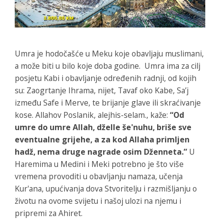
Umra je hodočašće u Meku koje obavljaju muslimani,
a može biti u bilo koje doba godine.
Umra ima za cilj
posjetu Kabi i obavljanje određenih radnji, od kojih
su: Zaogrtanje Ihrama, nijet, Tavaf oko Kabe, Sa’j
između Safe i Merve, te brijanje glave ili skraćivanje
kose. Allahov Poslanik, alejhis-selam., kaže:
“Od
umre do umre Allah, dželle še'nuhu, briše sve
eventualne grijehe, a za kod Allaha primljen
hadž, nema druge nagrade osim Dženneta.”
U
Haremima u Medini i Meki potrebno je što više
vremena provoditi u obavljanju namaza, učenja
Kur'ana, upućivanja dova Stvoritelju i razmišljanju o
životu na ovome svijetu i našoj ulozi na njemu i
pripremi za Ahiret.