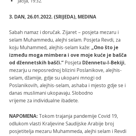
Jacija, 19:32.
3. DAN, 26.01.2022. (SRIJEDA), MEDINA
Sabah namaz i doručak. Zijaret – posjeta mezaru i
selam Muhammedu, alejhi selam. Posjeta Revdi, za
koju Muhammed, alejhis-selam kaže:
„Ono što je
između moga mimbera i ove moje kuće je bašča
od džennetskih bašči.“
Posjeta
Džennetu-l-Bekiji
,
mezarju u neposrednoj blizini Poslanikove, alejhis-
selam, džamije, gdje su ukopani mnogi od
Poslanikovih, alejhis-selam, ashaba i mjesto gdje se i
danas muslimani ukopavaju. Slobodno
vrijeme za individualne ibadete.
NAPOMENA:
Tokom trajanja pandemije Covid 19,
odlukom vlasti Kraljevine Saudijske Arabije broj
posjetitelja mezaru Muhammeda, alejhi selam i Revdi