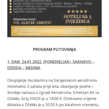
PROGRAM PUTOVANJA
1. DAN, 24.01.2022. (PONEDJELJAK), SARAJEVO –
DŽIDDA – MEDINA
Okupljanje mu’atemira na Sarajevskom aerodromu
minimalno 2 sahata prije leta. obavljanje podne i
ikindije namaza u zgradi Aerodroma. Direktan let za
Džiddu, broj XY620 je u 14:00 h. Očekivano vrijeme
dolaska u Džiddu je u 20:30 h po lokalnom vremenu.