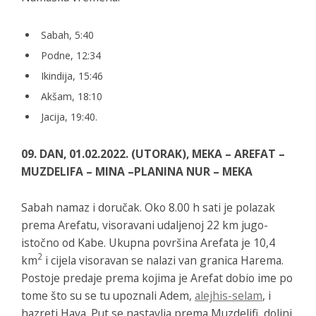
Sabah, 5:40
Podne, 12:34
Ikindija, 15:46
Akšam, 18:10
Jacija, 19:40.
09. DAN, 01.02.2022. (UTORAK), MEKA – AREFAT –
MUZDELIFA – MINA –PLANINA NUR – MEKA
Sabah namaz i doručak. Oko 8.00 h sati je polazak
prema Arefatu, visoravani udaljenoj 22 km jugo-
istočno od Kabe. Ukupna površina Arefata je 10,4
2
km
i cijela visoravan se nalazi van granica Harema.
Postoje predaje prema kojima je Arefat dobio ime po
tome što su se tu upoznali Adem,
alejhis-selam
, i
hazreti Hava. Put se nastavlja prema Muzdelifi, dolini