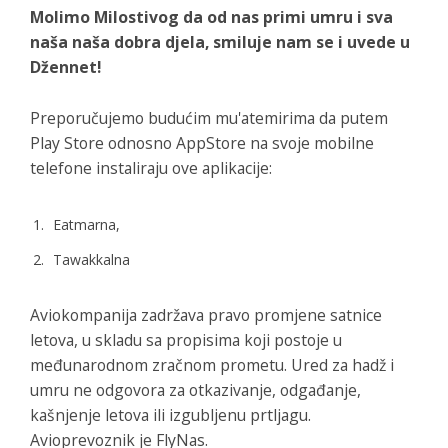
Molimo Milostivog da od nas primi umru i sva
naša naša dobra djela, smiluje nam se i uvede u
Džennet!
Preporučujemo budućim mu'atemirima da putem
Play Store odnosno AppStore na svoje mobilne
telefone instaliraju ove aplikacije:
Eatmarna,
Tawakkalna
Aviokompanija zadržava pravo promjene satnice
letova, u skladu sa propisima koji postoje u
međunarodnom zračnom prometu. Ured za hadž i
umru ne odgovora za otkazivanje, odgađanje,
kašnjenje letova ili izgubljenu prtljagu.
Avioprevoznik je FlyNas.