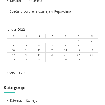
Mevlud u Čuhovićima
a
Svečano otvorena džamija u Repovcima
Januar 2022
P
U
S
Č
P
S
N
1
2
3
4
5
6
7
8
9
10
11
12
13
14
15
16
17
18
19
20
21
22
23
24
25
26
27
28
29
30
31
« dec
feb »
Kategorije
Džemati i džamije