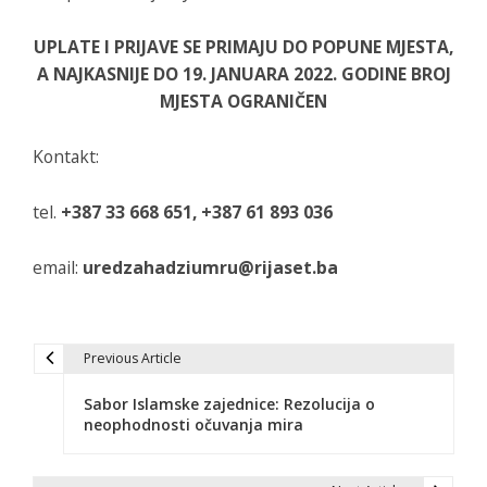
UPLATE I PRIJAVE SE PRIMAJU DO POPUNE MJESTA,
A NAJKASNIJE DO 19. JANUARA 2022. GODINE BROJ
MJESTA OGRANIČEN
Kontakt:
tel.
+387 33 668 651, +387 61 893 036
email:
uredzahadziumru@rijaset.ba
Previous Article
N
Sabor Islamske zajednice: Rezolucija o
a
neophodnosti očuvanja mira
v