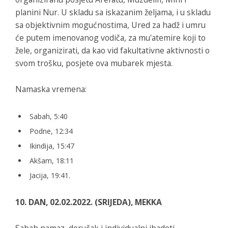
planini Nur. U skladu sa iskazanim željama, i u skladu
sa objektivnim mogućnostima, Ured za hadž i umru
će putem imenovanog vodiča, za mu'atemire koji to
žele, organizirati, da kao vid fakultativne aktivnosti o
svom trošku, posjete ova mubarek mjesta.
Namaska vremena:
Sabah, 5:40
Podne, 12:34
Ikindija, 15:47
Akšam, 18:11
Jacija, 19:41.
10. DAN, 02.02.2022. (SRIJEDA), MEKKA
Sabah namaz, doručak i individualni ibadeti.