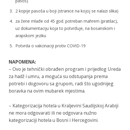
pasoš)
2 kopije pasoša u boji (stranice na kojoj se nalazi slika)
za žene mlađe od 45 god. potreban mahrem (pratilac),
uz dokumentaciju koja to potvrđuje, na bosanskom i
arapskom jeziku
Potvrda o vakcinaciji protiv COVID-19
NAPOMENA:
– Ovo je tehnički obrađen program i prijedlog Ureda
za hadž i umru, a moguća su odstupanja prema
potrebi i dogovoru sa grupom, radi što ugodnijeg
boravka na ovim mubarek mjestima.
– Kategorizacija hotela u Kraljevini Saudijskoj Arabiji
ne mora odgovarati ili ne odgovara nužno
kategorizaciji hotela u Bosni i Hercegovini.