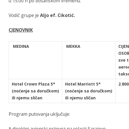
u 15.00 h po bosanskom vremenu.
Vodič grupe je
Aljo ef. Cikotić.
CJENOVNIK
MEDINA
MEKKA
CIJE
OSOB
sve t
aero
taks
Hotel Crown Plaza 5*
Hotel Marriott 5*
2.80
(noćenje sa
doručkom)
(noćenje sa doručkom)
ili njemu sličan
ili njemu sličan
Program putovanja uključuje:
* direktni avionski prijevoz na relaciji Sarajevo –