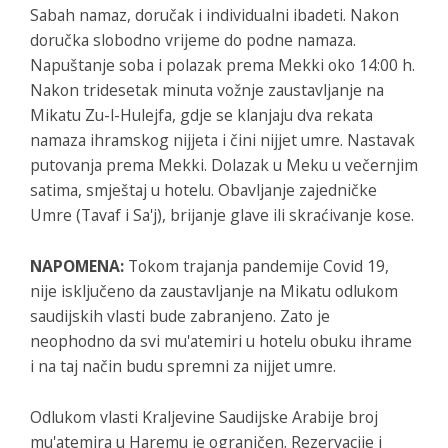
Sabah namaz, doručak i individualni ibadeti. Nakon
doručka slobodno vrijeme do podne namaza.
Napuštanje soba i polazak prema Mekki oko 14:00 h.
Nakon tridesetak minuta vožnje zaustavljanje na
Mikatu Zu-l-Hulejfa, gdje se klanjaju dva rekata
namaza ihramskog nijjeta i čini nijjet umre. Nastavak
putovanja prema Mekki. Dolazak u Meku u večernjim
satima, smještaj u hotelu. Obavljanje zajedničke
Umre (Tavaf i Sa'j), brijanje glave ili skraćivanje kose.
NAPOMENA:
Tokom trajanja pandemije Covid 19,
nije isključeno da zaustavljanje na Mikatu odlukom
saudijskih vlasti bude zabranjeno. Zato je
neophodno da svi mu'atemiri u hotelu obuku ihrame
i na taj način budu spremni za nijjet umre.
Odlukom vlasti Kraljevine Saudijske Arabije broj
mu'atemira u Haremu je ograničen. Rezervacije i