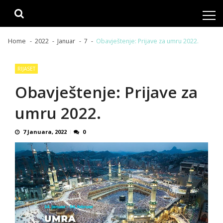
Skip
Skip
to
to
navigation
content
Home
2022
Januar
7
Obavještenje: Prijave za umru 2022.
RIJASET
Obavještenje: Prijave za
umru 2022.
7 Januara, 2022
0