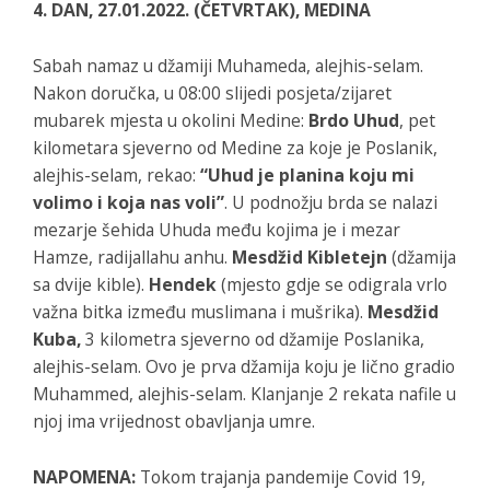
4. DAN, 27.01.2022. (ČETVRTAK), MEDINA
Sabah namaz u džamiji Muhameda, alejhis-selam.
Nakon doručka, u 08:00 slijedi posjeta/zijaret
mubarek mjesta u okolini Medine:
Brdo Uhud
, pet
kilometara sjeverno od Medine za koje je Poslanik,
alejhis-selam, rekao:
“Uhud je planina koju mi
volimo i koja nas voli”
. U podnožju brda se nalazi
mezarje šehida Uhuda među kojima je i mezar
Hamze, radijallahu anhu.
Mesdžid Kibletejn
(džamija
sa dvije kible).
Hendek
(mjesto gdje se odigrala vrlo
važna bitka između muslimana i mušrika).
Mesdžid
Kuba,
3 kilometra sjeverno od džamije Poslanika,
alejhis-selam. Ovo je prva džamija koju je lično gradio
Muhammed, alejhis-selam. Klanjanje 2 rekata nafile u
njoj ima vrijednost obavljanja umre.
NAPOMENA:
Tokom trajanja pandemije Covid 19,