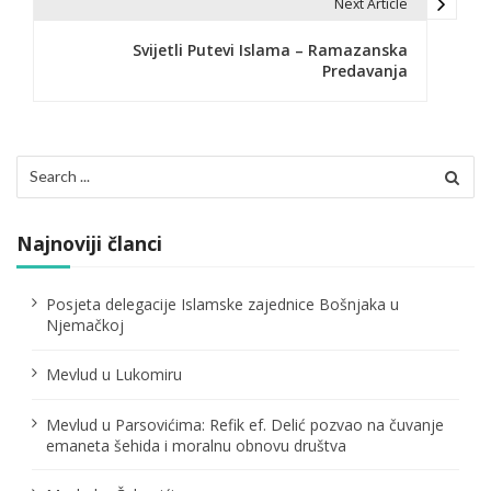
i
Next Article
g
Svijetli Putevi Islama – Ramazanska
Predavanja
a
c
i
Search
for:
j
a
Najnoviji članci
č
Posjeta delegacije Islamske zajednice Bošnjaka u
l
Njemačkoj
a
Mevlud u Lukomiru
n
Mevlud u Parsovićima: Refik ef. Delić pozvao na čuvanje
a
emaneta šehida i moralnu obnovu društva
k