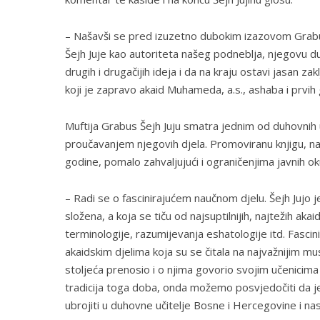
– Našavši se pred izuzetno dubokim izazovom Grabu
Šejh Juje kao autoriteta našeg podneblja, njegovu d
drugih i drugačijih ideja i da na kraju ostavi jasan z
koji je zapravo akaid Muhameda, a.s., ashaba i prvih 
Muftija Grabus Šejh Juju smatra jednim od duhovni
proučavanjem njegovih djela. Promoviranu knjigu, nako
godine, pomalo zahvaljujući i ograničenjima javnih oku
– Radi se o fascinirajućem naučnom djelu. Šejh Jujo 
složena, a koja se tiču od najsuptilnijih, najtežih ak
terminologije, razumijevanja eshatologije itd. Fascin
akaidskim djelima koja su se čitala na najvažnijim mu
stoljeća prenosio i o njima govorio svojim učenici
tradicija toga doba, onda možemo posvjedočiti da j
ubrojiti u duhovne učitelje Bosne i Hercegovine i nas