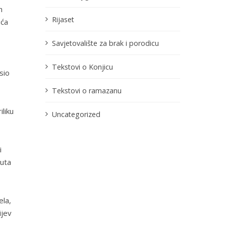
h
Rijaset
ića
Savjetovalište za brak i porodicu
Tekstovi o Konjicu
sio
Tekstovi o ramazanu
iliku
Uncategorized
i
puta
ela,
ijev