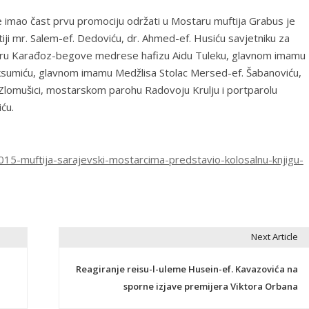
je imao čast prvu promociju održati u Mostaru muftija Grabus je
ji mr. Salem-ef. Dedoviću, dr. Ahmed-ef. Husiću savjetniku za
oru Karađoz-begove medrese hafizu Aidu Tuleku, glavnom imamu
aksumiću, glavnom imamu Medžlisa Stolac Mersed-ef. Šabanoviću,
u Zlomušici, mostarskom parohu Radovoju Krulju i portparolu
ću.
1015-muftija-sarajevski-mostarcima-predstavio-kolosalnu-knjigu-
Next Article
Reagiranje reisu-l-uleme Husein-ef. Kavazovića na
sporne izjave premijera Viktora Orbana