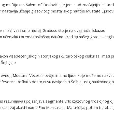
 muftije mr. Salem-ef. Dedovića, je jedan od značajnijih kulturni
r nastavlja učenje glasovitog mostarskog muftije Mustafe Ejubov
la i zahvalni smo muftiji Grabusu što je na ovaj način iskazao
čenjaku i prema raskošnoj naučnoj tradiciji našeg grada – nagla
kon višedecenijskog historijskog i kulturološkog diskursa, imati pr
Šejh Juje.
 drevnog Mostara. Večeras ovdje imamo ljude koje možemo nazvat
profesorica Boškailo dostojni su nasljednici Šejh Jujinog naukovnog 
abus razumijeva i pojašnjava segmente vrlo izazovnog troslojnog dj
 je sadržaj akaid imama Ebu Mensura el-Maturidija, potom Karabag