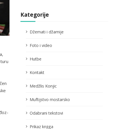
Kategorije
Džemati i džamije
Foto i video
a,
Hutbe
lturu
Kontakt
ičen
Medžlis Konjic
ske
Muftijstvo mostarsko
ađoz-
Odabrani tekstovi
Prikaz knjiga