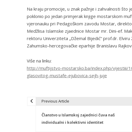
Na kraju promocije, u znak pažnje i zahvalnosti što 
poklonio po jedan primjerak knjige mostarskom mufti
vjeronauku pri Pedagoškom zavodu Mostar, direkt
Medžlisa Islamske zjaednice Mostar mr. Dini-ef. M
rektoru Univerziteta „Džemal Bijedić“ prof.dr. Elvir
Zahumsko-hercegovačke eparhije Branislavu Rajkovi
Više na linku:
http://muftijstvo-mostarsko.ba/index.php/vijestiii/
glasovitog-mustafe-ejubovica-sejh-juje
Previous Article
N
Članstvo u Islamskoj zajednici čuva naš
a
individualni i kolektivni identitet