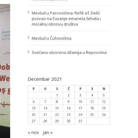
Mevlud u Parsovićima: Refik ef. Delić
pozvao na čuvanje emaneta šehida i
moralnu obnovu društva
Mevlud u Čuhovićima
Svečano otvorena džamija u Repovcima
Decembar 2021
P
U
S
Č
P
S
N
1
2
3
4
5
6
7
8
9
10
11
12
13
14
15
16
17
18
19
20
21
22
23
24
25
26
27
28
29
30
31
« nov
jan »