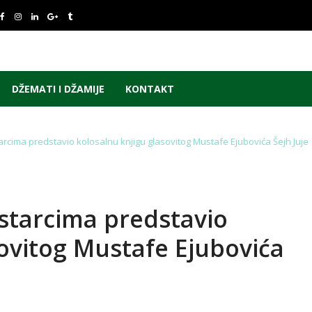
DŽEMATI I DŽAMIJE
KONTAKT
arcima predstavio kolosalnu knjigu glasovitog Mustafe Ejubovića Šejh Juje
ostarcima predstavio
ovitog Mustafe Ejubovića