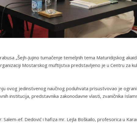
rabusa „Šejh-Jujino tumačenje temeljnih tema Maturidijskog akaid
rganizaciji Mostarskog muftijstva predstavljeno je u Centru za ku
anju ovog jedinstvenog naučnog poduhvata prisustvovao je ogran
vnih institucija, predstavnika zakonodavne vlasti, zvaničnika Islam
. Salem-ef. Dedović i hafiza mr. Lejla Boškailo, profesorica u Kar