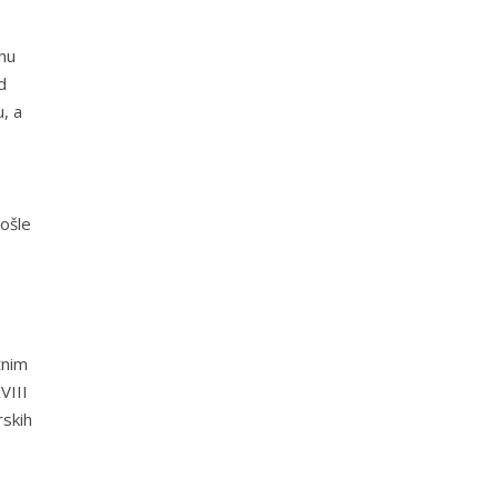
nu
d
u, a
rošle
tnim
VIII
rskih