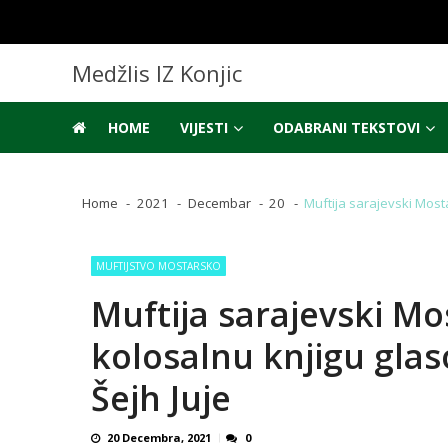
Skip
Skip
to
to
navigation
content
Medžlis IZ Konjic
HOME
VIJESTI
ODABRANI TEKSTOVI
Home
2021
Decembar
20
Muftija sarajevski Most
MUFTIJSTVO MOSTARSKO
Muftija sarajevski M
kolosalnu knjigu glas
Šejh Juje
20 Decembra, 2021
0