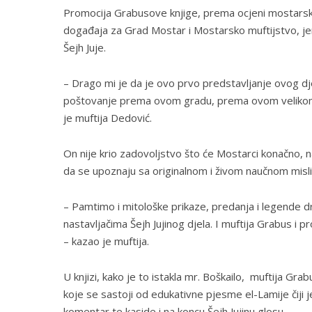
Promocija Grabusove knjige, prema ocjeni mostarskog
događaja za Grad Mostar i Mostarsko muftijstvo, je
Šejh Juje.
– Drago mi je da je ovo prvo predstavljanje ovog dje
poštovanje prema ovom gradu, prema ovom velikom u
je muftija Dedović.
On nije krio zadovoljstvo što će Mostarci konačno, na
da se upoznaju sa originalnom i živom naučnom misli 
– Pamtimo i mitološke prikaze, predanja i legende
nastavljačima Šejh Jujinog djela. I muftija Grabus i 
– kazao je muftija.
U knjizi, kako je to istakla mr. Boškailo, muftija Gr
koje se sastoji od edukativne pjesme el-Lamije čiji
komentar te kaside i na koncu Šejh Jujinu glosu.