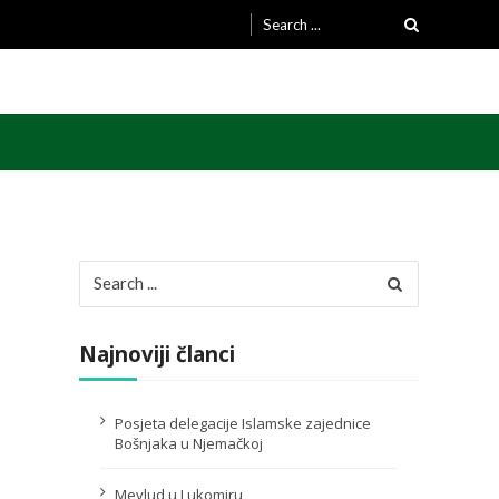
Search
for:
Search
for:
Najnoviji članci
Posjeta delegacije Islamske zajednice
Bošnjaka u Njemačkoj
Mevlud u Lukomiru