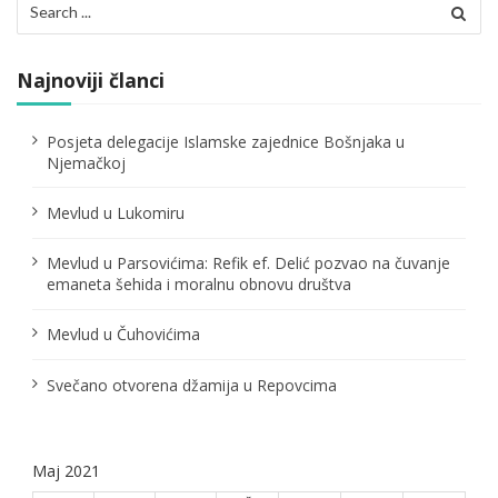
j
for:
a
Najnoviji članci
č
l
Posjeta delegacije Islamske zajednice Bošnjaka u
Njemačkoj
a
n
Mevlud u Lukomiru
a
Mevlud u Parsovićima: Refik ef. Delić pozvao na čuvanje
emaneta šehida i moralnu obnovu društva
k
a
Mevlud u Čuhovićima
Svečano otvorena džamija u Repovcima
Maj 2021