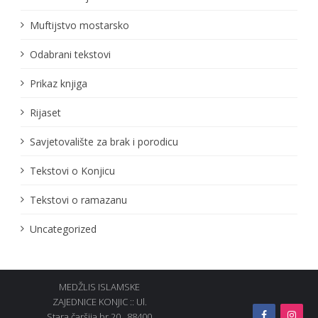
Muftijstvo mostarsko
Odabrani tekstovi
Prikaz knjiga
Rijaset
Savjetovalište za brak i porodicu
Tekstovi o Konjicu
Tekstovi o ramazanu
Uncategorized
MEDŽLIS ISLAMSKE
ZAJEDNICE KONJIC :: Ul.
Stara čaršija br.20., 88400