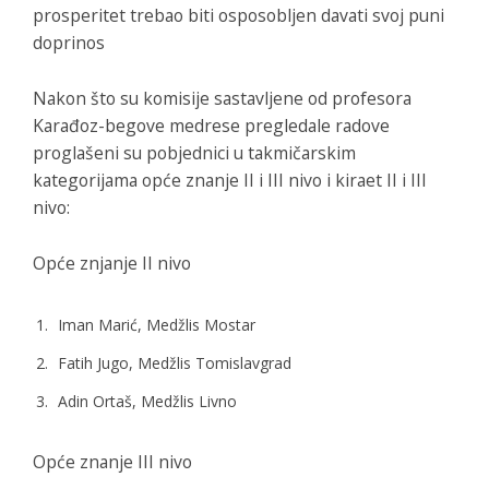
prosperitet trebao biti osposobljen davati svoj puni
doprinos
Nakon što su komisije sastavljene od profesora
Karađoz-begove medrese pregledale radove
proglašeni su pobjednici u takmičarskim
kategorijama opće znanje II i III nivo i kiraet II i III
nivo:
Opće znjanje II nivo
Iman Marić, Medžlis Mostar
Fatih Jugo, Medžlis Tomislavgrad
Adin Ortaš, Medžlis Livno
Opće znanje III nivo