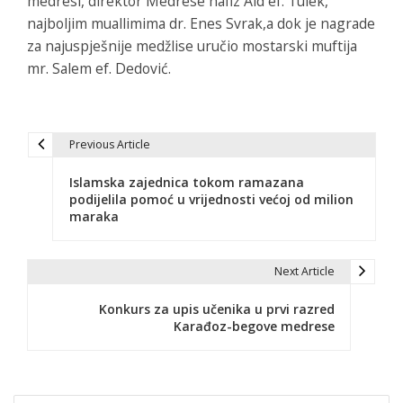
medresi, direktor Medrese hafiz Aid ef. Tulek,
najboljim muallimima dr. Enes Svrak,a dok je nagrade
za najuspješnije medžlise uručio mostarski muftija
mr. Salem ef. Dedović.
Previous Article
N
Islamska zajednica tokom ramazana
a
podijelila pomoć u vrijednosti većoj od milion
maraka
v
i
Next Article
g
Konkurs za upis učenika u prvi razred
a
Karađoz-begove medrese
c
i
Search