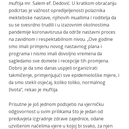
muftija mr. Salem ef. Dedović. U kratkom obraćanju
podcrtao je važnost opredijeljenosti polaznika
mektebske nastave, njihovih muallima i roditelja da
su se svesrdno trudili i u izazovnim okolnostima
pandemije koronavisrusa da održe nastavni proces
na zavidnom i respektabilnom nivou. „Ove godine
smo imali primjenu novog nastavnog plana i
programa i nismo imali dovoljno vremena da
sagledamo sve domete i recepcije tih promjena.
Dobro je da smo danas uspjeli organizirati
takmičenje, primjenjujući sve epidemiološke mjere, i
da smo stekli osjećaj, koliko toliko, normalnog
života“, rekao je muftija.
Prisutne je još jednom podsjetio na vjerničku
odgovornost u svim prilikama što je jedan od
preduvjeta izgradnje zdrave zajednice, odane
uzvišenim načelima vjere u kojoj bi svako, za njen