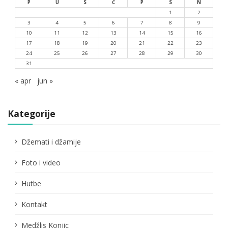
P
U
S
Č
P
S
N
1
2
3
4
5
6
7
8
9
10
11
12
13
14
15
16
17
18
19
20
21
22
23
24
25
26
27
28
29
30
31
« apr
jun »
Kategorije
Džemati i džamije
Foto i video
Hutbe
Kontakt
Medžlis Konjic