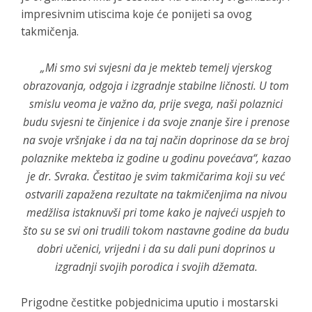
impresivnim utiscima koje će ponijeti sa ovog
takmičenja.
„Mi smo svi svjesni da je mekteb temelj vjerskog
obrazovanja, odgoja i izgradnje stabilne ličnosti. U tom
smislu veoma je važno da, prije svega, naši polaznici
budu svjesni te činjenice i da svoje znanje šire i prenose
na svoje vršnjake i da na taj način doprinose da se broj
polaznike mekteba iz godine u godinu povećava“, kazao
je dr. Svraka. Čestitao je svim takmičarima koji su već
ostvarili zapažena rezultate na takmičenjima na nivou
medžlisa istaknuvši pri tome kako je najveći uspjeh to
što su se svi oni trudili tokom nastavne godine da budu
dobri učenici, vrijedni i da su dali puni doprinos u
izgradnji svojih porodica i svojih džemata.
Prigodne čestitke pobjednicima uputio i mostarski