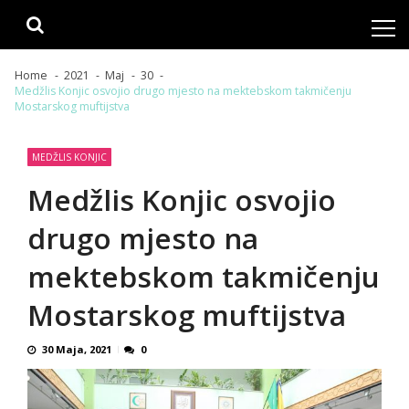
Skip
Skip
to
to
navigation
content
Home
2021
Maj
30
Medžlis Konjic osvojio drugo mjesto na mektebskom takmičenju
Mostarskog muftijstva
MEDŽLIS KONJIC
Medžlis Konjic osvojio
drugo mjesto na
mektebskom takmičenju
Mostarskog muftijstva
30 Maja, 2021
0