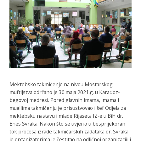
Mektebsko takmičenje na nivou Mostarskog
muftijstva održano je 30.maja 2021.g. u Karađoz-
begovoj medresi. Pored glavnih imama, imama i
muallima takmičenju je prisustvovao i šef Odjela za
mektebsku nastavu i mlade Rijaseta IZ-e u BiH dr.
Enes Svraka. Nakon što se uvjerio u besprijekoran
tok procesa izrade takmičarskih zadataka dr. Svraka
je organizatorima je čestitao na odličnoj organizaciji i