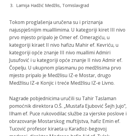
Lamija Hadžić Medžlis, Tomislavgrad
Tokom proglašenja uručena su i priznanja
najuspješnijim mualllimima. U kategoriji kiret III nivo
prvo mjesto pripalo je Omer ef. Omeragiću, u
kategoriji kiraet II nivo hafizu Mahir ef. Kevriću, u
kategoriji opće znanje III nivo muallimi Admiri
Jusufović i u kategoriji opće znanje II nivo Admir ef.
Čopelju. U ukupnom plasmanu po medžlisima prvo
mjesto pripalo je Medžlisu IZ-e Mostar, drugo
Medžlisu IZ-e Konjic i treće Medžlisu IZ-e Livno.
Nagrade pobjednicima uručili su Tahir Taslaman
pomoćnik direktora O.Š. „Mustafa Ejubović Šejh Jujo“,
Ilham ef. Puce rukovodilac službe za vjerske poslove i
obrazovanje Mostarskog muftijstva, hafiz Emin ef.
Tucović profesor kiraeta u Karađoz-begovoj