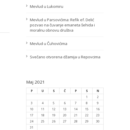
Mevlud u Lukomiru
Mevlud u Parsovićima: Refik ef. Delić
pozvao na čuvanje emaneta šehida i
moralnu obnovu društva
Mevlud u Čuhovićima
Svečano otvorena džamija u Repovcima
Maj 2021
P
U
S
Č
P
S
N
1
2
3
4
5
6
7
8
9
10
11
12
13
14
15
16
17
18
19
20
21
22
23
24
25
26
27
28
29
30
31