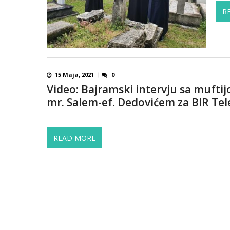
R
15 Maja, 2021
0
Video: Bajramski intervju sa muft
mr. Salem-ef. Dedovićem za BIR Tele
READ MORE