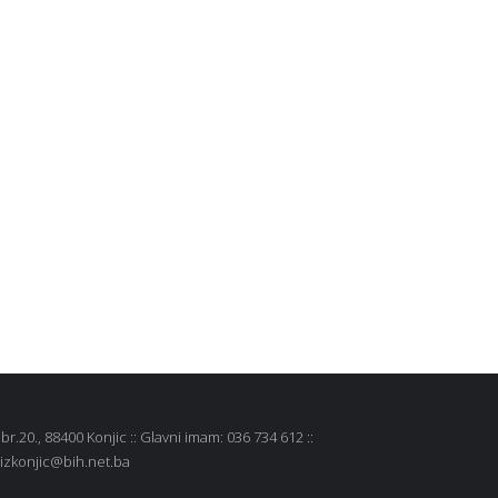
r.20., 88400 Konjic :: Glavni imam: 036 734 612 ::
 mizkonjic@bih.net.ba