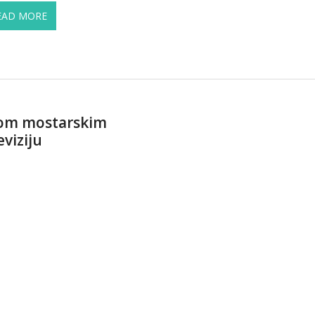
EAD MORE
ijom mostarskim
viziju