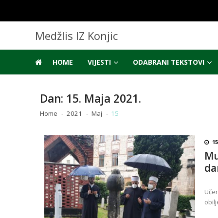
Skip
Skip
to
to
navigation
content
Medžlis IZ Konjic
HOME
VIJESTI
ODABRANI TEKSTOVI
Dan:
15. Maja 2021.
Home
2021
Maj
15
15
Mu
da
Učen
obil