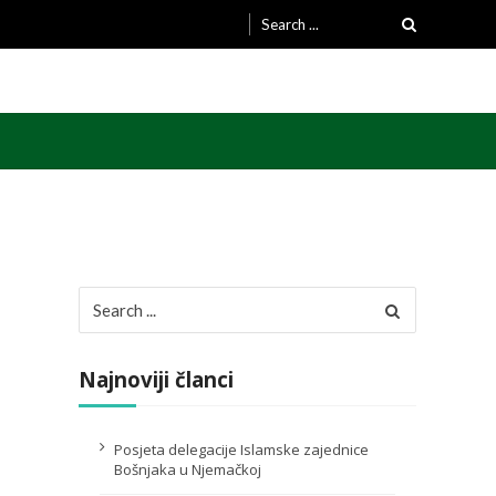
Search
for:
Search
for:
Najnoviji članci
Posjeta delegacije Islamske zajednice
Bošnjaka u Njemačkoj