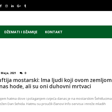
DŽEMATI I DŽAMIJE
KONTAKT
 Maja, 2021
0
ftija mostarski: Ima ljudi koji ovom zemljom
nas hode, ali su oni duhovni mrtvaci
jem hatma dove i polaganjem cvijeća danas je na mostarskim Šehitlucima
ježen Dan šehida. Hatmu su proučili članovi Info-servisa i mreže mladih