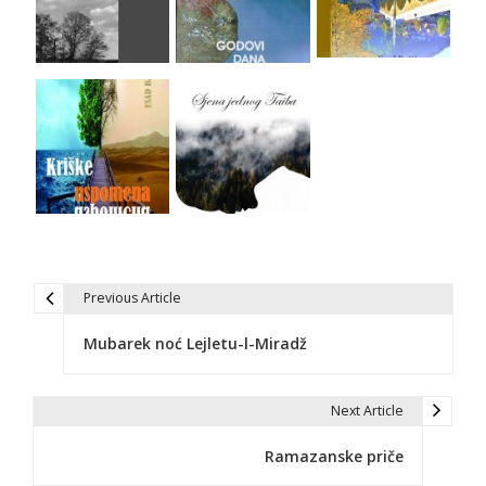
Previous Article
N
Mubarek noć Lejletu-l-Miradž
a
v
Next Article
i
Ramazanske priče
g