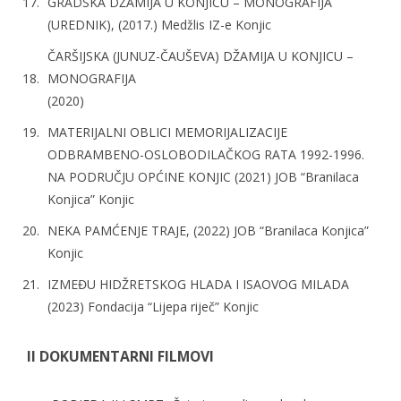
GRADSKA DŽAMIJA U KONJICU – MONOGRAFIJA
(UREDNIK), (2017.) Medžlis IZ-e Konjic
ČARŠIJSKA (JUNUZ-ČAUŠEVA) DŽAMIJA U KONJICU –
MONOGRAFIJA
(2020)
MATERIJALNI OBLICI MEMORIJALIZACIJE
ODBRAMBENO-OSLOBODILAČKOG RATA 1992-1996.
NA PODRUČJU OPĆINE KONJIC (2021) JOB “Branilaca
Konjica” Konjic
NEKA PAMĆENJE TRAJE, (2022) JOB “Branilaca Konjica”
Konjic
IZMEĐU HIDŽRETSKOG HLADA I ISAOVOG MILADA
(2023) Fondacija “Lijepa riječ” Konjic
II DOKUMENTARNI FILMOVI