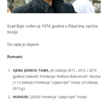
Esad Bajić rođen je 1974. godine u Ribarima, općina
Konjic.
Do sada je objavio
Romani:
SJENA JEDNOG TAIBA
, (tri izdanja 2011., 2012. i 2015
godina) Izdavači: Fondacija “Baština duhovnosti” Mostar
( I I II izdanje) Fondacija “Lijepa riječ” Konjic (III izdanje,
2015.g.)
HUDHUDI
, (2020) Fondacija “Lijepa riječ” Konjic