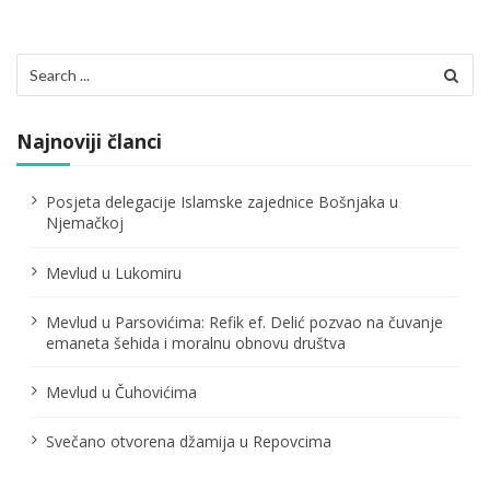
a
c
Search
for:
i
j
Najnoviji članci
a
Posjeta delegacije Islamske zajednice Bošnjaka u
č
Njemačkoj
l
Mevlud u Lukomiru
a
Mevlud u Parsovićima: Refik ef. Delić pozvao na čuvanje
n
emaneta šehida i moralnu obnovu društva
a
Mevlud u Čuhovićima
k
Svečano otvorena džamija u Repovcima
a