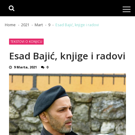
Skip
Skip
to
to
navigation
content
Home
2021
Mart
9
Esad Bajić, knjige i radovi
TEKSTOVI O KONJICU
Esad Bajić, knjige i radovi
9 Marta, 2021
0