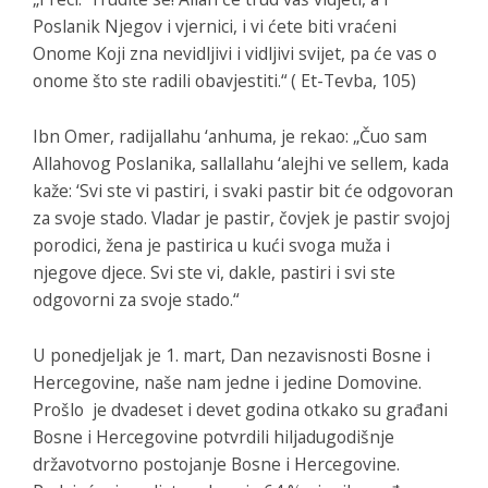
Poslanik Njegov i vjernici, i vi ćete biti vraćeni
Onome Koji zna nevidljivi i vidljivi svijet, pa će vas o
onome što ste radili obavjestiti.“ ( Et-Tevba, 105)
Ibn Omer, radijallahu ‘anhuma, je rekao: „Čuo sam
Allahovog Poslanika, sallallahu ‘alejhi ve sellem, kada
kaže: ‘Svi ste vi pastiri, i svaki pastir bit će odgovoran
za svoje stado. Vladar je pastir, čovjek je pastir svojoj
porodici, žena je pastirica u kući svoga muža i
njegove djece. Svi ste vi, dakle, pastiri i svi ste
odgovorni za svoje stado.“
U ponedjeljak je 1. mart, Dan nezavisnosti Bosne i
Hercegovine, naše nam jedne i jedine Domovine.
Prošlo je dvadeset i devet godina otkako su građani
Bosne i Hercegovine potvrdili hiljadugodišnje
državotvorno postojanje Bosne i Hercegovine.