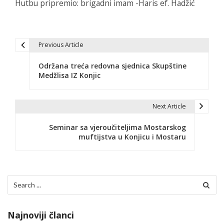
Hutbu pripremio: brigadni imam -Haris ef. Hadžić
Previous Article
N
Održana treća redovna sjednica Skupštine
a
Medžlisa IZ Konjic
v
i
Next Article
g
Seminar sa vjeroučiteljima Mostarskog
muftijstva u Konjicu i Mostaru
a
c
i
Search
for:
j
a
Najnoviji članci