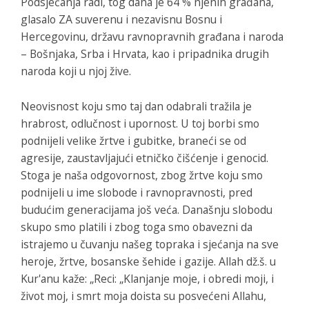
Podsjećanja radi, tog dana je 64 % njenih građana,
glasalo ZA suverenu i nezavisnu Bosnu i
Hercegovinu, državu ravnopravnih građana i naroda
– Bošnjaka, Srba i Hrvata, kao i pripadnika drugih
naroda koji u njoj žive.
Neovisnost koju smo taj dan odabrali tražila je
hrabrost, odlučnost i upornost. U toj borbi smo
podnijeli velike žrtve i gubitke, braneći se od
agresije, zaustavljajući etničko čišćenje i genocid.
Stoga je naša odgovornost, zbog žrtve koju smo
podnijeli u ime slobode i ravnopravnosti, pred
budućim generacijama još veća. Današnju slobodu
skupo smo platili i zbog toga smo obavezni da
istrajemo u čuvanju našeg topraka i sjećanja na sve
heroje, žrtve, bosanske šehide i gazije. Allah dž.š. u
Kur'anu kaže: „Reci: „Klanjanje moje, i obredi moji, i
život moj, i smrt moja doista su posvećeni Allahu,