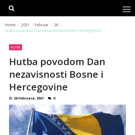
Skip
Skip
to
to
navigation
content
Home
2021
Februar
26
Hutba povodom Dan nezavisnosti Bosne i Hercegovine
HUTBE
Hutba povodom Dan
nezavisnosti Bosne i
Hercegovine
26 Februara, 2021
0