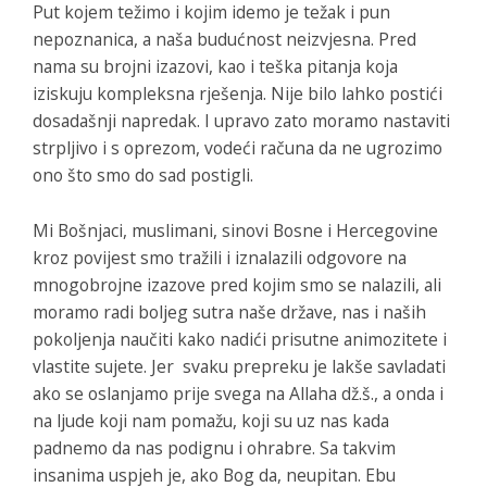
Put kojem težimo i kojim idemo je težak i pun
nepoznanica, a naša budućnost neizvjesna. Pred
nama su brojni izazovi, kao i teška pitanja koja
iziskuju kompleksna rješenja. Nije bilo lahko postići
dosadašnji napredak. I upravo zato moramo nastaviti
strpljivo i s oprezom, vodeći računa da ne ugrozimo
ono što smo do sad postigli.
Mi Bošnjaci, muslimani, sinovi Bosne i Hercegovine
kroz povijest smo tražili i iznalazili odgovore na
mnogobrojne izazove pred kojim smo se nalazili, ali
moramo radi boljeg sutra naše države, nas i naših
pokoljenja naučiti kako nadići prisutne animozitete i
vlastite sujete. Jer svaku prepreku je lakše savladati
ako se oslanjamo prije svega na Allaha dž.š., a onda i
na ljude koji nam pomažu, koji su uz nas kada
padnemo da nas podignu i ohrabre. Sa takvim
insanima uspjeh je, ako Bog da, neupitan. Ebu