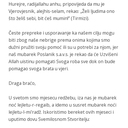
Hurejre, radijallahu anhu, pripovijeda da mu je
Vjerovjesnik, alejhis-selam, rekao: „Želi ljudima ono
što želiš sebi, bit ćeš mumin!” (Tirmizi).
Česte prepreke i usporavanje ka našem cilju mogu
biti zbog naše nebrige prema onima kojima smo
dužni pružiti svoju pomoć ili su u potrebi za njom, jer
naš mubarek Poslanik s.a.v.s. je rekao da će Uzvišeni
Allah uistinu pomagati Svoga roba sve dok on bude
pomagao svoga brata u vjeri.
Draga braćo,
U svetom smo mjesecu redžebu, iza nas je mubarek
noć lejletu-r-regaib, a idemo u susret mubarek noći
lejletu-l-mi'radž. Iskoristimo bereket ovih mjeseci i
uputimo dovu Svemilosnom Stvoritelju: