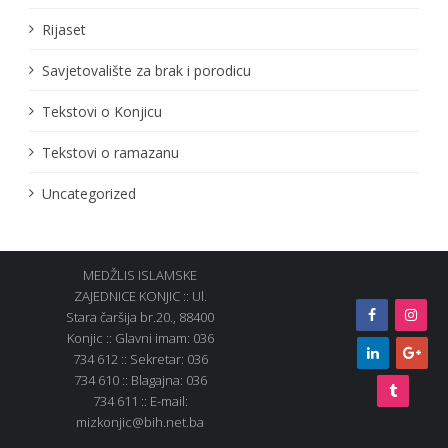
Rijaset
Savjetovalište za brak i porodicu
Tekstovi o Konjicu
Tekstovi o ramazanu
Uncategorized
MEDŽLIS ISLAMSKE
ZAJEDNICE KONJIC :: Ul.
Stara čaršija br.20., 88400
Konjic :: Glavni imam: 036
734 612 :: Sekretar: 036
734 610 :: Blagajna: 036
734 611 :: E-mail:
mizkonjic@bih.net.ba