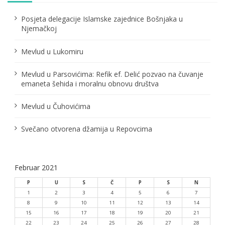
č
Posjeta delegacije Islamske zajednice Bošnjaka u
l
Njemačkoj
a
Mevlud u Lukomiru
n
Mevlud u Parsovićima: Refik ef. Delić pozvao na čuvanje
a
emaneta šehida i moralnu obnovu društva
k
Mevlud u Čuhovićima
a
Svečano otvorena džamija u Repovcima
Februar 2021
P
U
S
Č
P
S
N
1
2
3
4
5
6
7
8
9
10
11
12
13
14
15
16
17
18
19
20
21
22
23
24
25
26
27
28