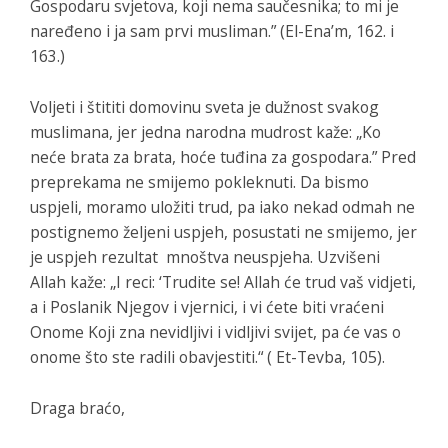
Gospodaru svjetova, koji nema saučesnika; to mi je
naređeno i ja sam prvi musliman.” (El-Ena’m, 162. i
163.)
Voljeti i štititi domovinu sveta je dužnost svakog
muslimana, jer jedna narodna mudrost kaže: „Ko
neće brata za brata, hoće tuđina za gospodara.” Pred
preprekama ne smijemo pokleknuti. Da bismo
uspjeli, moramo uložiti trud, pa iako nekad odmah ne
postignemo željeni uspjeh, posustati ne smijemo, jer
je uspjeh rezultat mnoštva neuspjeha. Uzvišeni
Allah kaže: „I reci: ‘Trudite se! Allah će trud vaš vidjeti,
a i Poslanik Njegov i vjernici, i vi ćete biti vraćeni
Onome Koji zna nevidljivi i vidljivi svijet, pa će vas o
onome što ste radili obavjestiti.“ ( Et-Tevba, 105).
Draga braćo,