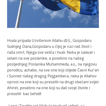
Hvala pripada Uzvišenom Allahu dž.š., Gospodaru
Sudnjeg Dana,Gospodaru u čijoj je ruci naš život i
naša smrt, Njega sve veliča i hvali. Neka je salavat i
selam na sve poslanike, a posebno na našeg
posljednjeg Poslanika Muhammeda, a.s., na njegovu
porodicu, ashabe, na sve one koji slijede Časni Kur'an
i Sunnet našeg dragog Pejgambera, neka je Allahov
oprost na one koji su preselili na drugi obećani svijet
Ahiret, posebno na one koji su dali svoje živote i
preselili kao šehidi!
„I reci: ‘Trudite se! Allah će trud vaš vidjeti, a i