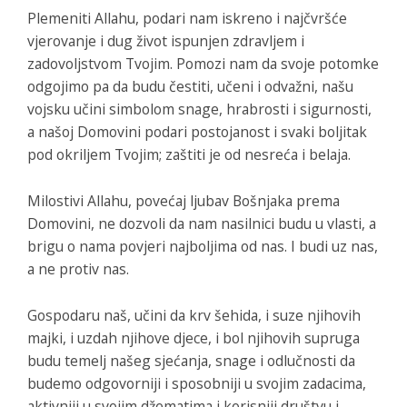
Plemeniti Allahu, podari nam iskreno i najčvršće
vjerovanje i dug život ispunjen zdravljem i
zadovoljstvom Tvojim. Pomozi nam da svoje potomke
odgojimo pa da budu čestiti, učeni i odvažni, našu
vojsku učini simbolom snage, hrabrosti i sigurnosti,
a našoj Domovini podari postojanost i svaki boljitak
pod okriljem Tvojim; zaštiti je od nesreća i belaja.
Milostivi Allahu, povećaj ljubav Bošnjaka prema
Domovini, ne dozvoli da nam nasilnici budu u vlasti, a
brigu o nama povjeri najboljima od nas. I budi uz nas,
a ne protiv nas.
Gospodaru naš, učini da krv šehida, i suze njihovih
majki, i uzdah njihove djece, i bol njihovih supruga
budu temelj našeg sjećanja, snage i odlučnosti da
budemo odgovorniji i sposobniji u svojim zadacima,
aktivniji u svojim džematima i korisniji društvu i