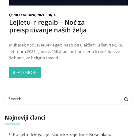
18 Februara, 2021
0
Lejletu-r-regaib – Noć za
preispitivanje naših želja
Mubarek noć Lejletu-r-regaib nastupa u akšam, u četvrtak, 18.
februara 2021. godine. “Allahumme barik lena fi redžebe, ve
ša’bane, ve beligna ramad
READ MORE
Search
for:
Najnoviji članci
Posjeta delegacije Islamske zajednice Bošnjaka u