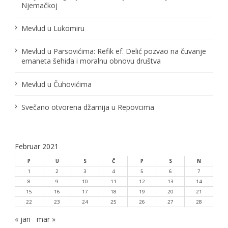
Njemačkoj
Mevlud u Lukomiru
Mevlud u Parsovićima: Refik ef. Delić pozvao na čuvanje
emaneta šehida i moralnu obnovu društva
Mevlud u Čuhovićima
Svečano otvorena džamija u Repovcima
Februar 2021
P
U
S
Č
P
S
N
1
2
3
4
5
6
7
8
9
10
11
12
13
14
15
16
17
18
19
20
21
22
23
24
25
26
27
28
« jan
mar »