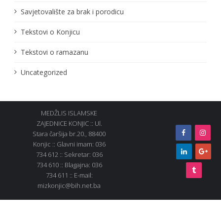
Savjetovalište za brak i porodicu
Tekstovi o Konjicu
Tekstovi o ramazanu
Uncategorized
MEDŽLIS ISLAMSKE
ZAJEDNICE KONJIC :: Ul.
Stara čaršija br.20., 88400
Konjic :: Glavni imam: 036
734 612 :: Sekretar: 036
734 610 :: Blagajna: 036
734 611 :: E-mail:
mizkonjic@bih.net.ba