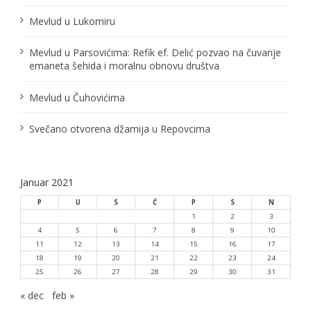
Mevlud u Lukomiru
Mevlud u Parsovićima: Refik ef. Delić pozvao na čuvanje
emaneta šehida i moralnu obnovu društva
Mevlud u Čuhovićima
Svečano otvorena džamija u Repovcima
Januar 2021
P
U
S
Č
P
S
N
1
2
3
4
5
6
7
8
9
10
11
12
13
14
15
16
17
18
19
20
21
22
23
24
25
26
27
28
29
30
31
« dec
feb »