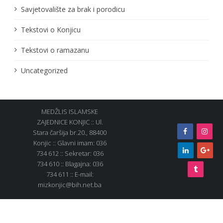
Savjetovalište za brak i porodicu
Tekstovi o Konjicu
Tekstovi o ramazanu
Uncategorized
MEDŽLIS ISLAMSKE
ZAJEDNICE KONJIC :: Ul.
Stara čaršija br.20., 88400
Konjic :: Glavni imam: 036
734 612 :: Sekretar: 036
734 610 :: Blagajna: 036
734 611 :: E-mail:
mizkonjic@bih.net.ba