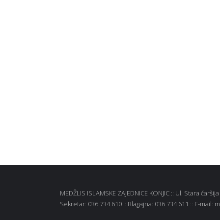
MEDŽLIS ISLAMSKE ZAJEDNICE KONJIC :: Ul. Stara čaršija b
Sekretar: 036 734 610 :: Blagajna: 036 734 611 :: E-mail: