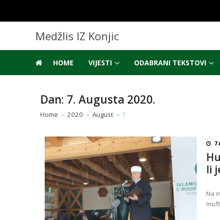
Skip
Skip
to
to
navigation
content
Medžlis IZ Konjic
HOME
VIJESTI
ODABRANI TEKSTOVI
Dan:
7. Augusta 2020.
Home
2020
August
7
7
Hu
li 
Na m
muft