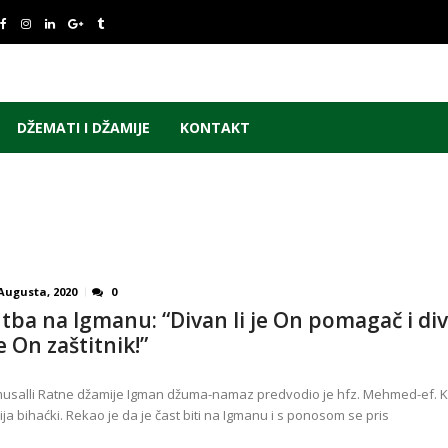
DŽEMATI I DŽAMIJE
KONTAKT
 Augusta, 2020
0
tba na Igmanu: “Divan li je On pomagač i di
je On zaštitnik!”
usalli Ratne džamije Igman džuma-namaz predvodio je hfz. Mehmed-ef. K
ija bihaćki. Rekao je da je čast biti na Igmanu i s ponosom se pris