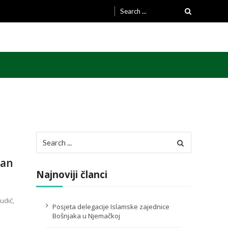
Search
for:
Search
for:
van
Najnoviji članci
udić,
Posjeta delegacije Islamske zajednice
Bošnjaka u Njemačkoj