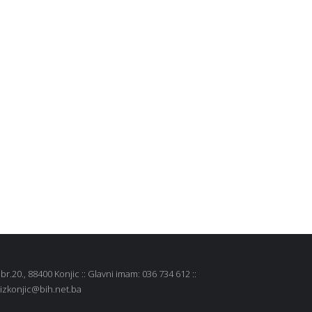
r.20., 88400 Konjic :: Glavni imam: 036 734 612 ::
 mizkonjic@bih.net.ba