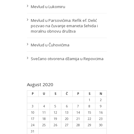
Mevlud u Lukomiru
Mevlud u Parsovićima: Refik ef. Delić
pozvao na čuvanje emaneta šehida i
moralnu obnovu društva
Mevlud u Čuhovićima
Svečano otvorena džamija u Repovcima
August 2020
P
U
S
Č
P
S
N
1
2
3
4
5
6
7
8
9
10
11
12
13
14
15
16
17
18
19
20
21
22
23
24
25
26
27
28
29
30
31