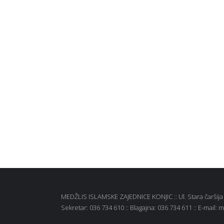
MEDŽLIS ISLAMSKE ZAJEDNICE KONJIC :: Ul. Stara čaršija b
Sekretar: 036 734 610 :: Blagajna: 036 734 611 :: E-mail: