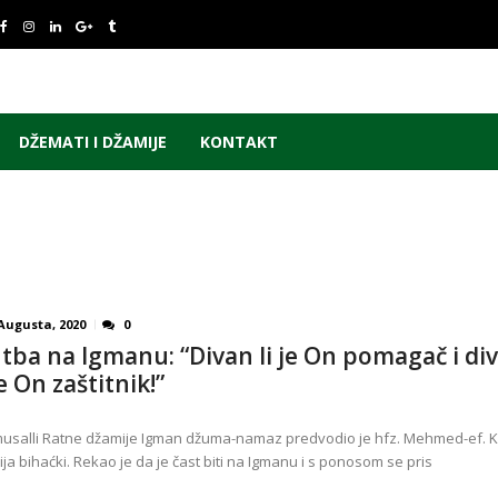
DŽEMATI I DŽAMIJE
KONTAKT
 Augusta, 2020
0
tba na Igmanu: “Divan li je On pomagač i di
je On zaštitnik!”
usalli Ratne džamije Igman džuma-namaz predvodio je hfz. Mehmed-ef. K
ija bihaćki. Rekao je da je čast biti na Igmanu i s ponosom se pris