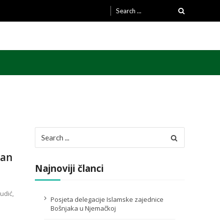
Search
for:
Search
for:
van
Najnoviji članci
udić,
Posjeta delegacije Islamske zajednice
Bošnjaka u Njemačkoj