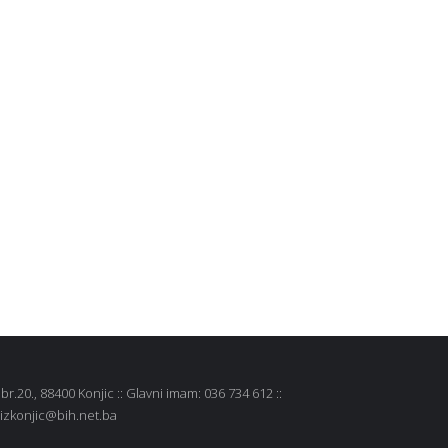
r.20., 88400 Konjic :: Glavni imam: 036 734 612 ::
 mizkonjic@bih.net.ba