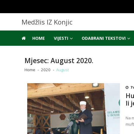
Skip
Skip
to
to
navigation
content
Medžlis IZ Konjic
HOME
VIJESTI
ODABRANI TEKSTOVI
Mjesec:
August 2020.
Home
2020
August
7
Hu
li 
Na m
muft