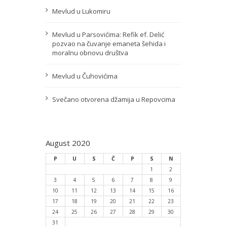
Mevlud u Lukomiru
Mevlud u Parsovićima: Refik ef. Delić
pozvao na čuvanje emaneta šehida i
moralnu obnovu društva
Mevlud u Čuhovićima
Svečano otvorena džamija u Repovcima
August 2020
P
U
S
Č
P
S
N
1
2
3
4
5
6
7
8
9
10
11
12
13
14
15
16
17
18
19
20
21
22
23
24
25
26
27
28
29
30
31