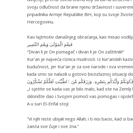
svoju odlučnost da brane njenu državnost i suverenite
pripadnika Armije Republike BiH, koji su svoje život
Hercegovinu.
Kao lajtmotiv današnjeg obraćanja, kao misao vodilja b
فَنِعْمَ الْمَوْلَىٰ وَنِعْمَ النَّصِير
“Divan li je On pomagač i divan li je On zaštitnik!”
Kur’an je najveća riznica mudrosti. Iz kur’anskih ka
budućnost, jer Kur’an je za sve narode i sva vremen
kada smo se nalazili u gotovo bezizlaznoj situaciji do
وَىٰكُمْ وَأَيَّدَكُم بِنَصْرِهِۦ وَرَزَقَكُم مِّنَ ٱلطَّيِّبَٰتِ لَعَلَّكُمْ تَشْكُرُونَ
„I sjetite se kada vas je bilo malo, kad ste na Zemlji
sklonište dao i Svojom pomoći vas pomogao i opskrbio
A u suri El-Enfal stoji:
“Vi njih niste ubijali nego Allah; i ti nisi bacio, kad s
zaista sve čuje i sve zna.”