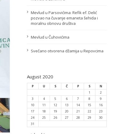
Mevlud u Parsovićima: Refik ef. Delić
pozvao na čuvanje emaneta šehida i
moralnu obnovu društva
Mevlud u Čuhovićima
Svečano otvorena džamija u Repovcima
August 2020
P
U
S
Č
P
S
N
1
2
3
4
5
6
7
8
9
10
11
12
13
14
15
16
17
18
19
20
21
22
23
24
25
26
27
28
29
30
31