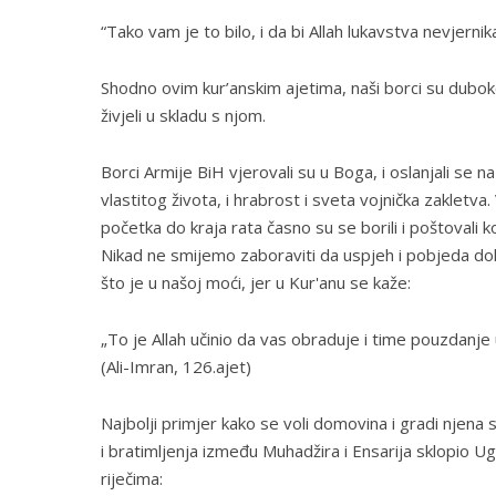
“Tako vam je to bilo, i da bi Allah lukavstva nevjernik
Shodno ovim kur’anskim ajetima, naši borci su duboko u
živjeli u skladu s njom.
Borci Armije BiH vjerovali su u Boga, i oslanjali se na
vlastitog života, i hrabrost i sveta vojnička zakletva
početka do kraja rata časno su se borili i poštovali 
Nikad ne smijemo zaboraviti da uspjeh i pobjeda do
što je u našoj moći, jer u Kur'anu se kaže:
„To je Allah učinio da vas obraduje i time pouzdanje 
(Ali-Imran, 126.ajet)
Najbolji primjer kako se voli domovina i gradi njena
i bratimljenja između Muhadžira i Ensarija sklopio U
riječima: