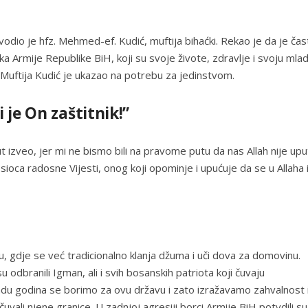
io je hfz. Mehmed-ef. Kudić, muftija bihaćki. Rekao je da je čas
ika Armije Republike BiH, koji su svoje živote, zdravlje i svoju mla
Muftija Kudić je ukazao na potrebu za jedinstvom.
 je On zaštitnik!”
ut izveo, jer mi ne bismo bili na pravome putu da nas Allah nije upu
ioca radosne Vijesti, onog koji opominje i upućuje da se u Allaha 
 gdje se već tradicionalno klanja džuma i uči dova za domovinu.
 odbranili Igman, ali i svih bosanskih patriota koji čuvaju
adu godina se borimo za ovu državu i zato izražavamo zahvalnost 
uvali njene granice. U zadnjoj agresiji borci Armije BiH potvdili su