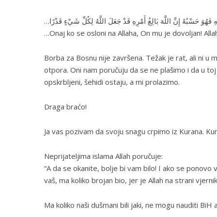
… فَهُوَ حَسْبُهُ إِنَّ اللَّهَ بَالِغُ أَمْرِهِ قَدْ جَعَلَ اللَّهُ لِكُلِّ شَيْءٍ قَدْرًا
…Onaj ko se osloni na Allaha, On mu je dovoljan! Allah
Borba za Bosnu nije završena. Težak je rat, ali ni u m
otpora. Oni nam poručuju da se ne plašimo i da u toj 
opskrbljeni, šehidi ostaju, a mi prolazimo.
Draga braćo!
Ja vas pozivam da svoju snagu crpimo iz Kurana. Kur
Neprijateljima islama Allah poručuje:
“A da se okanite, bolje bi vam bilo! I ako se ponovo 
vaš, ma koliko brojan bio, jer je Allah na strani vjernik
Ma koliko naši dušmani bili jaki, ne mogu nauditi BiH 