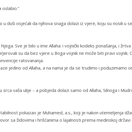
a oslabio.”
 duši osjećali da njihova snaga dolazi iz vjere, koju su nosili u se
 Njega. Sve je bilo u ime Allaha: i vojnički kodeks ponašanja, i žrtva
. Vjerovali su da bez vjere u Boga vojnik ne može biti pravi vojnik. 
konvencije ratovananja.
laze jedino od Allaha, a na nama je da se trudimo i poduzimamo o
u srca vaša ulije – a pobjeda dolazi samo od Allaha, Silnoga i Mudr
 stabilnost pokazao je Muhamed, a.s., koji je nakon utemeljenja dž
govor sa židovima i hrišćanima o lajalnosti prema medinskoj državi