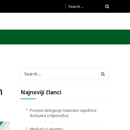
Search
for:
Search
for:
n
Najnoviji članci
Posjeta delegacije Islamske zajednice
Bošnjaka u Njemačkoj
Mevlud u Lukomiru