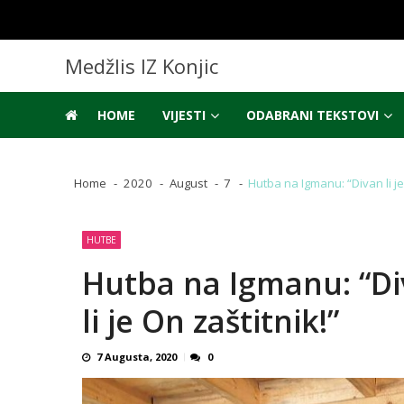
Skip
Skip
to
to
navigation
content
Medžlis IZ Konjic
HOME
VIJESTI
ODABRANI TEKSTOVI
Home
2020
August
7
Hutba na Igmanu: “Divan li je
HUTBE
Hutba na Igmanu: “Div
li je On zaštitnik!”
7 Augusta, 2020
0