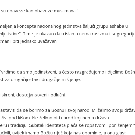
ove su obaveze kao obaveze muslimana.“
emeljenja koncepta nacionalnog jedinstva šaljući grupu ashaba u
lju istine“. Time je ukazao da u islamu nema rasizma i segregacije
etman i biti jednako uvažavani.
 Tvrdimo da smo jedinstveni, a često razgrađujemo i dijelimo Bošn
 za drugačiji stav i drugačije mišljenje.
iskreni, dostojanstveni i odlučni.
astaviti da se borimo za Bosnu i svoj narod. Mi želimo svoju drža
živi pod kišom. Ne želimo biti narod koji nema državu.
jeru i tradiciju. Gubitak identiteta plaća se ropstvom i poniženjem.”
inili, uvijek imamo Božiju riječ koja nas opominje, a ona glasi: