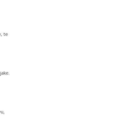
, te
jake.
vu,