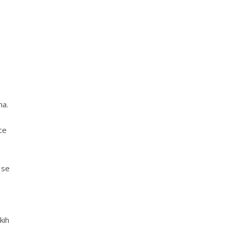
ma.
ce
 se
kih