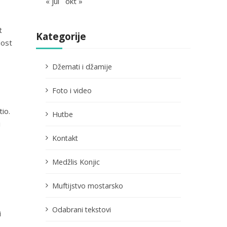
« jul
okt »
t
Kategorije
dost
Džemati i džamije
Foto i video
tio.
Hutbe
i
Kontakt
Medžlis Konjic
Muftijstvo mostarsko
Odabrani tekstovi
i