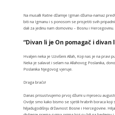
Na musalli Ratne džamije Igman džuma-namaz predvod
biti na Igmanu i s ponosom se prisjetiti svih pripadn
dali za jedinu nam domovinu – Bosnu i Hercegovinu. 
“Divan li je On pomagač i divan li
Hvaljen neka je Uzvišeni Allah, Koji nas je na pravi p
Neka je salavat i selam na Allahovog Poslanika, donos
Poslanika Njegovog vjeruje.
Draga braćo!
Danas prisustvujemo prvoj džumi u mjesecu augustu,
Ovdje smo kako bismo se sjetili hrabrih boraca koji su
hiljadugodišnju državnost Bosne i Hercegovine. Hilj
divljenje prema svima onima koji su bili na bedemu i č