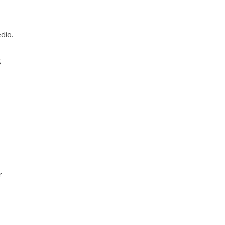
dio.
g
r