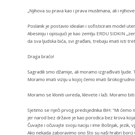
„Njihova su prava kao i prava muslimana, ali i njih
Poslanik je postavio idealan i sofisticirani model ut
Abesiniju i opisujući je kao zemlju ERDU SIDKIN „zem
da sva ljudska bića, svi građani, trebaju imati isti tr
Draga braćo!
Sagradili smo džamije, ali moramo izgrađivati ljude.
Moramo imati viziju u kojoj ćemo imati širokogrudnost
Moramo se kloniti uvreda, klevete i laži. Moramo biti 
Sjetimo se riječi prvog predsjednika BiH: “Mi ćemo n
jer narod bez države je kao porodica bez krova koja 
Čuvajte i očuvajte svoju naciju i ime Bošnjak, jezik, v
Ako nekada zaboravimo ono što su naši hrabri borci uč