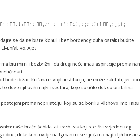
وَأَطِیعُوا۟ ٱللَّهَ وَرَسُولَهُۥ وَلَا تَنَـٰزَعُوا۟ فَتَفۡشَلُوا۟ وَتَذۡ
đajte se da ne biste klonuli i bez borbenog duha ostali; i budite
a El-Enfāl, 46. Ajet
a biti mirni i bezbrižni i da drugi neće imati aspiracije prema na
 budućnosti.
bude držao Kur’ana i svojih institucija, ne može zalutati, jer bor
e dove njihovih majki i sestara, koje su učile dok su oni bili na
li postojani prema neprijatelju, koji su se borili u Allahovo ime i nisu
nim: naše braće šehida, ali i svih vas koji ste živi svjedoci tog
e godine, dolaskom ovdje na Igman mi se sjećamo najboljih bosans