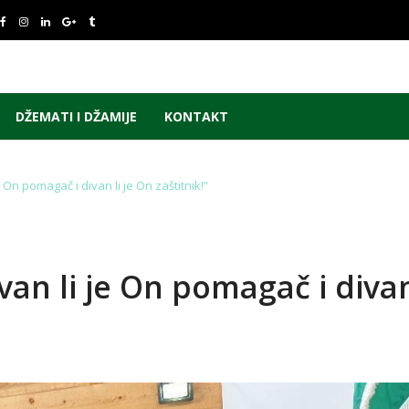
DŽEMATI I DŽAMIJE
KONTAKT
 On pomagač i divan li je On zaštitnik!”
an li je On pomagač i diva