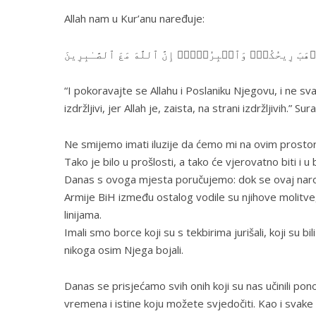
Allah nam u Kur’anu naređuje:
هَبَ رِیحُكُمۡۖ وَٱصۡبِرُوۤا۟ۚ إِنَّ ٱللَّهَ مَعَ ٱلصَّـٰبِرِینَ
“I pokoravajte se Allahu i Poslaniku Njegovu, i ne sva
izdržljivi, jer Allah je, zaista, na strani izdržljivih.” Sur
Ne smijemo imati iluzije da ćemo mi na ovim prostorim
Tako je bilo u prošlosti, a tako će vjerovatno biti i u
Danas s ovoga mjesta poručujemo: dok se ovaj narod 
Armije BiH između ostalog vodile su njihove molitve, t
linijama.
Imali smo borce koji su s tekbirima jurišali, koji su bi
nikoga osim Njega bojali.
Danas se prisjećamo svih onih koji su nas učinili ponos
vremena i istine koju možete svjedočiti. Kao i svak