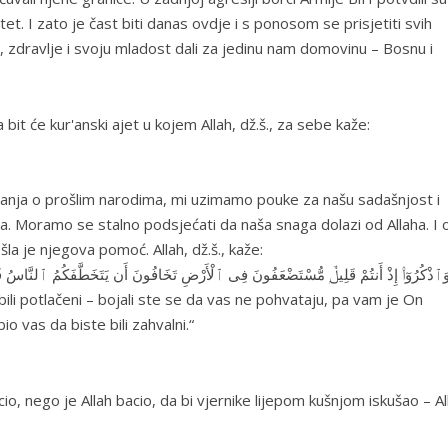
t. I zato je čast biti danas ovdje i s ponosom se prisjetiti svih
e, zdravlje i svoju mladost dali za jedinu nam domovinu – Bosnu i
it će kur'anski ajet u kojem Allah, dž.š., za sebe kaže:
zivanja o prošlim narodima, mi uzimamo pouke za našu sadašnjost i
a. Moramo se stalno podsjećati da naša snaga dolazi od Allaha. I 
šla je njegova pomoć. Allah, dž.š., kaže:
َٱذْكُرُوٓا۟ إِذْ أَنتُمْ قَلِيلٌۭ مُّسْتَضْعَفُونَ فِى ٱلْأَرْضِ تَخَافُونَ أَن يَتَخَطَّفَكُمُ ٱلنَّاسُ فَـَٔا
 bili potlačeni – bojali ste se da vas ne pohvataju, pa vam je On
 vas da biste bili zahvalni.“
i bacio, nego je Allah bacio, da bi vjernike lijepom kušnjom iskušao – Al