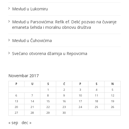
Mevlud u Lukomiru
Mevlud u Parsovićima: Refik ef. Delić pozvao na čuvanje
emaneta šehida i moralnu obnovu društva
Mevlud u Čuhovićima
Svečano otvorena džamija u Repovcima
Novembar 2017
P
U
S
Č
P
S
N
1
2
3
4
5
6
7
8
9
10
11
12
13
14
15
16
17
18
19
20
21
22
23
24
25
26
27
28
29
30
« sep
dec »