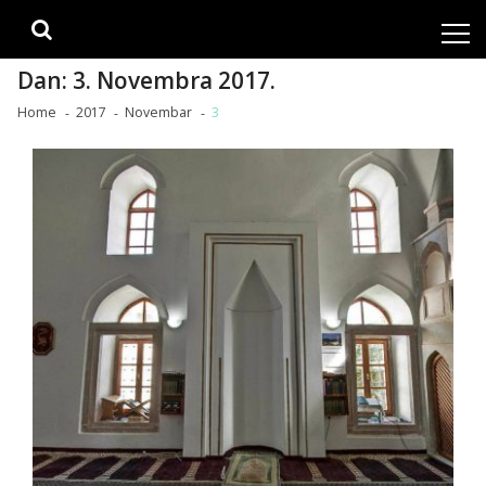
Skip
Skip
to
to
navigation
content
Dan:
3. Novembra 2017.
Home
2017
Novembar
3