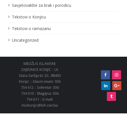
Savjetovalište za brak i porodicu
Tekstovi o Konjicu
Tekstovi o ramazanu
Uncategorized
MEDŽLIS ISLAMSKE
ZAJEDNICE KONJIC :: Ul.
Stara čaršija br.20., 88400
Konjic :: Glavni imam: 036
734 612 :: Sekretar: 036
734 610 :: Blagajna: 036
734 611 :: E-mail:
mizkonjic@bih.net.ba