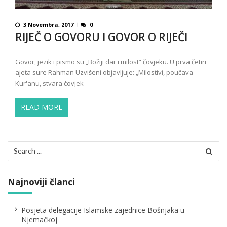
3 Novembra, 2017
0
RIJEČ O GOVORU I GOVOR O RIJEČI
Govor, jezik i pismo su „Božiji dar i milost“ čovjeku. U prva četiri
ajeta sure Rahman Uzvišeni objavljuje: „Milostivi, poučava
Kur'anu, stvara čovjek
READ MORE
Search
for:
Najnoviji članci
Posjeta delegacije Islamske zajednice Bošnjaka u
Njemačkoj