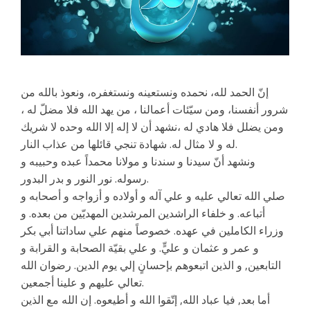
إنّ الحمد لله، نحمده ونستعينه ونستغفره، ونعوذ بالله من
شرور أنفسنا، ومن سيّئات أعمالنا ، من يهد الله فلا مضلّ له ،
ومن يضلل فلا هادي له ،نشهد أن لا إله إلا الله وحده لا شريك
له و لا مثال له. شهادة تنجي قائلها من عذاب النار.
ونشهد أنّ سيدنا و سندنا و مولانا محمداً عبده وحبيبه و
رسوله. نور النور و بدر البدور.
صلي الله تعالي عليه و علي آله و أولاده و أزواجه و أصحابه و
أتباعه. و خلفاء الراشدين المرشدين المهديّين من بعده. و
وزراء الكاملين في عهده. خصوصاً منهم علي ساداتنا أبي بكر
و عمر و عثمان و عليٍّ. و علي بقيّة الصحابة و القرابة و
التابعين, و الذين اتبعوهم بإحسانٍ إلي يوم الدين. رضوان الله
تعالي عليهم و علينا أجمعين.
أما بعد, فيا عباد الله, إتّقوا الله و أطيعوه. إن الله مع الذين