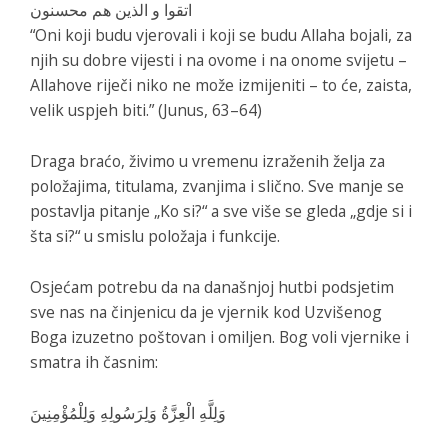
اتقوا و الذين هم محسنون
“Oni koji budu vjerovali i koji se budu Allaha bojali, za
njih su dobre vijesti i na ovome i na onome svijetu –
Allahove riječi niko ne može izmijeniti – to će, zaista,
velik uspjeh biti.” (Junus, 63–64)
Draga braćo, živimo u vremenu izraženih želja za
položajima, titulama, zvanjima i slično. Sve manje se
postavlja pitanje „Ko si?“ a sve više se gleda „gdje si i
šta si?“ u smislu položaja i funkcije.
Osjećam potrebu da na današnjoj hutbi podsjetim
sve nas na činjenicu da je vjernik kod Uzvišenog
Boga izuzetno poštovan i omiljen. Bog voli vjernike i
smatra ih časnim:
وَلِلَّهِ الْعِزَّةُ وَلِرَسُولِهِ وَلِلْمُؤْمِنِينَ