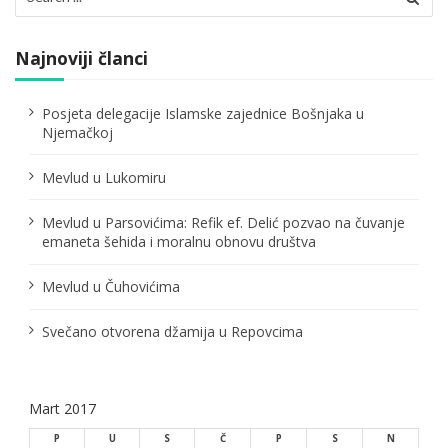
for:
i
j
Najnoviji članci
a
Posjeta delegacije Islamske zajednice Bošnjaka u
č
Njemačkoj
l
Mevlud u Lukomiru
a
Mevlud u Parsovićima: Refik ef. Delić pozvao na čuvanje
n
emaneta šehida i moralnu obnovu društva
a
Mevlud u Čuhovićima
k
Svečano otvorena džamija u Repovcima
a
Mart 2017
P
U
S
Č
P
S
N