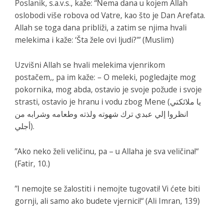
Poslanik, s.a.v.s., kaže: “Nema dana u kojem Allah
oslobodi više robova od Vatre, kao što je Dan Arefata.
Allah se toga dana približi, a zatim se njima hvali
melekima i kaže: ‘Šta žele ovi ljudi?'” (Muslim)
Uzvišni Allah se hvali melekima vjenrikom
postačem,, pa im kaže: – O meleki, pogledajte mog
pokornika, mog abda, ostavio je svoje požude i svoje
strasti, ostavio je hranu i vodu zbog Mene (يا ملائكتي
انظروا إلي عبدي ترك شهوته ولذته وطعامه وشرابه من
أجلي).
”Ako neko želi veličinu, pa – u Allaha je sva veličina!“
(Fatir, 10.)
”I nemojte se žalostiti i nemojte tugovati! Vi ćete biti
gornji, ali samo ako budete vjernici!“ (Ali Imran, 139)