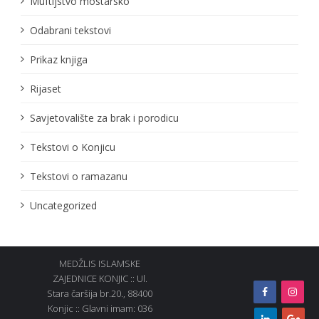
Muftijstvo mostarsko
Odabrani tekstovi
Prikaz knjiga
Rijaset
Savjetovalište za brak i porodicu
Tekstovi o Konjicu
Tekstovi o ramazanu
Uncategorized
MEDŽLIS ISLAMSKE
ZAJEDNICE KONJIC :: Ul.
Stara čaršija br.20., 88400
Konjic :: Glavni imam: 036