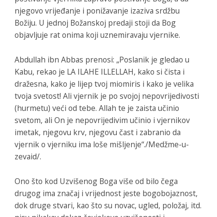
njegovo vrijeđanje i ponižavanje izaziva srdžbu
Božiju. U jednoj Božanskoj predaji stoji da Bog
objavljuje rat onima koji uznemiravaju vjernike.
Abdullah ibn Abbas prenosi: „Poslanik je gledao u
Kabu, rekao je LA ILAHE ILLELLAH, kako si čista i
dražesna, kako je lijep tvoj miomiris i kako je velika
tvoja svetost! Ali vjernik je po svojoj nepovrijedivosti
(hurmetu) veći od tebe. Allah te je zaista učinio
svetom, ali On je nepovrijedivim učinio i vjernikov
imetak, njegovu krv, njegovu čast i zabranio da
vjernik o vjerniku ima loše mišljenje“./Medžme-u-
zevaid/.
Ono što kod Uzvišenog Boga više od bilo čega
drugog ima značaj i vrijednost jeste bogobojaznost,
dok druge stvari, kao što su novac, ugled, položaj, itd.