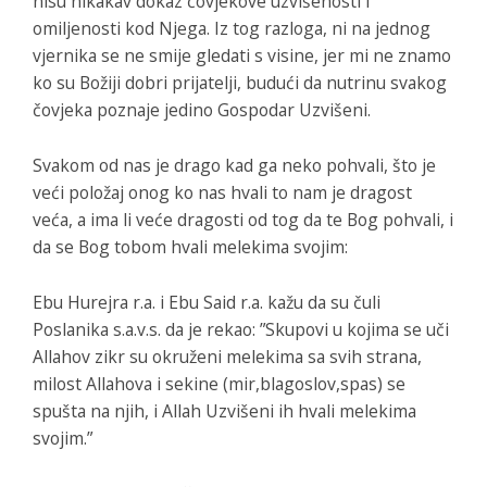
nisu nikakav dokaz čovjekove uzvišenosti i
omiljenosti kod Njega. Iz tog razloga, ni na jednog
vjernika se ne smije gledati s visine, jer mi ne znamo
ko su Božiji dobri prijatelji, budući da nutrinu svakog
čovjeka poznaje jedino Gospodar Uzvišeni.
Svakom od nas je drago kad ga neko pohvali, što je
veći položaj onog ko nas hvali to nam je dragost
veća, a ima li veće dragosti od tog da te Bog pohvali, i
da se Bog tobom hvali melekima svojim:
Ebu Hurejra r.a. i Ebu Said r.a. kažu da su čuli
Poslanika s.a.v.s. da je rekao: ”Skupovi u kojima se uči
Allahov zikr su okruženi melekima sa svih strana,
milost Allahova i sekine (mir,blagoslov,spas) se
spušta na njih, i Allah Uzvišeni ih hvali melekima
svojim.”