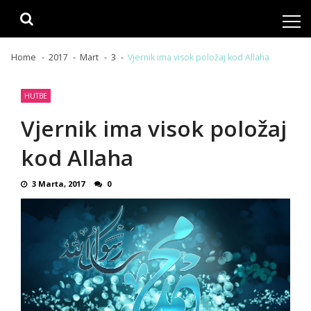
Skip
Skip
to
to
navigation
content
Home
2017
Mart
3
Vjernik ima visok položaj kod Allaha
HUTBE
Vjernik ima visok položaj
kod Allaha
3 Marta, 2017
0