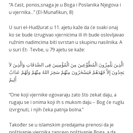
“A čast, ponos,snaga je u Boga i Poslanika Njegova i
u vjernika…” (El-Munafikun, 8)
U suri el-Hudžurat u 11. ajetu kaže da će svaki onaj
ko se bude izrugivao vjernicima ili ih bude oslovljavao
ružnim nadimcima biti svrstan u skupinu nasilnika. A
u suri Et- Tevbe, u 79 ajetu se kaže:
الَّذِينَ يَلْمِزُونَ الْمُطَّوِّعِينَ مِنَ الْمُؤْمِنِينَ فِى الصَّدَقَاتِ وَالَّذِينَ لاَ
يَجِدُونَ إِلاَّ جُهْدَهُمْ فَيَسْخَرُونَ مِنْهُمْ سَخِرَ اللهُ مِنْهُمْ وَلَهُمْ عَذَابٌ
أَلِيمٌ
“One koji vjernike ogovaraju zato što zekat daju, a
rugaju se i onima koji ih s mukom daju – Bog će ruglu
izvrgnuti, i njih čeka patnja bolna.”
Također se u islamskim predajama prenosi da je
poštivanje vjernika zapravo poštivanje Boga, a da