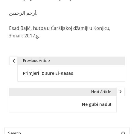
أرحم الرحمين.
Esad Bajić, hutba u Čaršijskoj džamiji u Konjicu,
3.mart 2017.g.
Previous Article
N
Primjeri iz sure El-Kasas
a
v
Next Article
i
Ne gubi nadu!
g
a
c
Search