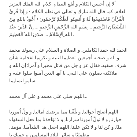
ألا إن أحسن الكلام و أبلغ النظام. كلام الله الملك العزيز
العلام. كما قال الله تبارك و تعالي في نظم الكلام:• وَ إِذاَ قُرِئَ
الْقُرْآنُ فَاسْتَمِعُوا لَهُ وَ أَنْصِتُوا لَعَلَّكُمْ تُرْحَمُونَ • أَعُوذُ بِاللهِ مِنَ
الشَّيْطَانِ الرَّجِيمِ … بِسْمِ اللهِ الرَّحْمَنِ الرَّحِيمِ … إِنَّ الدِّينَ عِنْدَ
الله ِاْلإِسْلاَمُ … صَدَقَ الله ُالْعَظِيمُ .
الحمد لله حمد الكاملين. و الصلاة و السلام علي رسولنا محمد
و آله و صحبه أجمعين. تعظيما لنبيه و تكريما لفخامة شأن
شرف صفيه. فقال عز و جل من قائل مخبرا و آمرا: إن الله و
ملائكته يصلون علي النبي, يا أيها الذين آمنوا صلوا عليه و
سلموا تسليما.
اللهم صلي علي محمد و علي آل محمد…
اللهم أصلح أحوالنا, و بلّغْنا مما يرضيك آمالنا, و ولِّ اُمورنا
خيارنا, و لا تولَّ اُمورنا شرارنا, و لا تؤاخذنا بما فعل السفهاء
منّا, و كن لنا و لا تكن علينا. اللهم اجعل هذا البلدآمنا, مؤمنا,
مطمئنّا و سائر البلاد المسلمين برحمتك يا