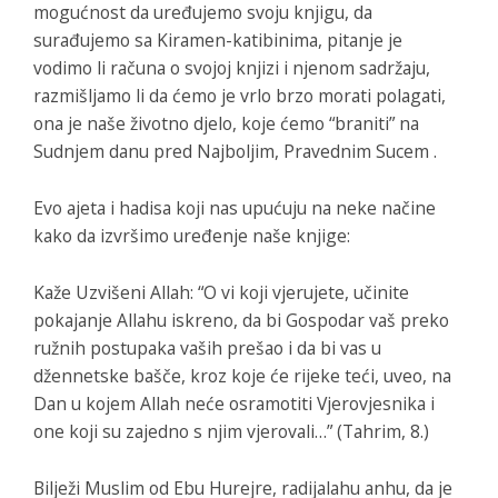
mogućnost da uređujemo svoju knjigu, da
surađujemo sa Kiramen-katibinima, pitanje je
vodimo li računa o svojoj knjizi i njenom sadržaju,
razmišljamo li da ćemo je vrlo brzo morati polagati,
ona je naše životno djelo, koje ćemo “braniti” na
Sudnjem danu pred Najboljim, Pravednim Sucem .
Evo ajeta i hadisa koji nas upućuju na neke načine
kako da izvršimo uređenje naše knjige:
Kaže Uzvišeni Allah: “O vi koji vjerujete, učinite
pokajanje Allahu iskreno, da bi Gospodar vaš preko
ružnih postupaka vaših prešao i da bi vas u
džennetske bašče, kroz koje će rijeke teći, uveo, na
Dan u kojem Allah neće osramotiti Vjerovjesnika i
one koji su zajedno s njim vjerovali…” (Tahrim, 8.)
Bilježi Muslim od Ebu Hurejre, radijalahu anhu, da je