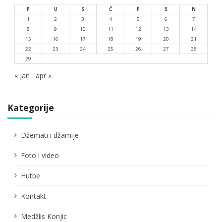
P
U
S
Č
P
S
N
1
2
3
4
5
6
7
8
9
10
11
12
13
14
15
16
17
18
19
20
21
22
23
24
25
26
27
28
29
« jan
apr »
Kategorije
Džemati i džamije
Foto i video
Hutbe
Kontakt
Medžlis Konjic