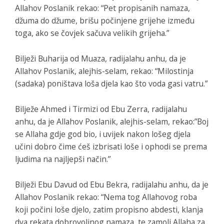
Allahov Poslanik rekao: “Pet propisanih namaza,
džuma do džume, brišu počinjene grijehe između
toga, ako se čovjek sačuva velikih grijeha.”
Bilježi Buharija od Muaza, radijalahu anhu, da je
Allahov Poslanik, alejhis-selam, rekao: “Milostinja
(sadaka) poništava loša djela kao što voda gasi vatru.”
Bilježe Ahmed i Tirmizi od Ebu Zerra, radijalahu
anhu, da je Allahov Poslanik, alejhis-selam, rekao:”Boj
se Allaha gdje god bio, i uvijek nakon lošeg djela
učini dobro čime ćeš izbrisati loše i ophodi se prema
ljudima na najljepši način.”
Bilježi Ebu Davud od Ebu Bekra, radijalahu anhu, da je
Allahov Poslanik rekao: “Nema tog Allahovog roba
koji počini loše djelo, zatim propisno abdesti, klanja
dva rekata dobrovoljnog namaza, te zamoli Allaha za