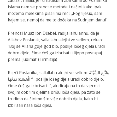
zatražit halala. Jer u hadiskim zbirkama od Poslanika
islama nam se prenose metode i načini kako ipak
možemo melekima pisarima reći: „Pogriješio, sam
kajem se, nemoj da me to dočeka na Sudnjem danu!“
Prenosi Muaz ibn Džebel, radijallahu anhu, da je
Allahov Poslanik, sallallahu alejhi ve sellem, rekao:
“Boj se Allaha gdje god bio, poslije lošeg djela uradi
dobro djelo, čime ćeš ga izbrisati i lijepo postupaj
prema ljudima!” (Tirmizija)
Riječi Poslanika, sallallahu alejhi ve sellem:
وَاتَّبِعِ السَّيِّئَةَ
الْحَسَنَةَ تَمْحُهَا
“…poslije lošeg djela uradi dobro djelo,
čime ćeš ga izbrisati…”, aludiraju na to da vjernici
svojim dobrim djelima brišu loša djela, pa zato se
trudimo da činimo što više dobrih djela, kako bi
izbrisali naša loša djela.