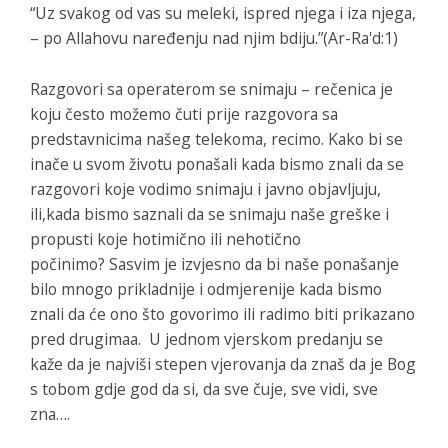
“Uz svakog od vas su meleki, ispred njega i iza njega,
– po Allahovu naređenju nad njim bdiju.”(Ar-Ra'd:1)
Razgovori sa operaterom se snimaju – rečenica je
koju često možemo čuti prije razgovora sa
predstavnicima našeg telekoma, recimo. Kako bi se
inače u svom životu ponašali kada bismo znali da se
razgovori koje vodimo snimaju i javno objavljuju,
ili,kada bismo saznali da se snimaju naše greške i
propusti koje hotimično ili nehotično
počinimo? Sasvim je izvjesno da bi naše ponašanje
bilo mnogo prikladnije i odmjerenije kada bismo
znali da će ono što govorimo ili radimo biti prikazano
pred drugimaa. U jednom vjerskom predanju se
kaže da je najviši stepen vjerovanja da znaš da je Bog
s tobom gdje god da si, da sve čuje, sve vidi, sve
zna….