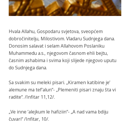
Hvala Allahu, Gospodaru svjetova, sveopćem
dobročinitelju, Milostivom. Vladaru Sudnjega dana.
Donosim salavat i selam Allahovom Poslaniku
Muhammedu a.s., njegovom časnom ehli bejtu,
časnim ashabima i svima koji slijede njegovo uputu
do Sudnjega dana.
Sa svakim su meleki pisari. „Kiramen katibine je’
alemune ma tef'alun“- „Plemeniti pisari znaju šta vi
radite“. /Infitar 11,12/.
„Ve inne ‘alejkum le hafiziin“- „A nad vama bdiju
čuvari“ /Infitar, 10/.