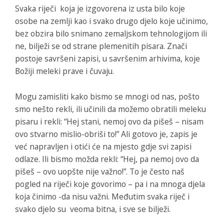
Svaka riječi koja je izgovorena iz usta bilo koje
osobe na zemlji kao i svako drugo djelo koje učinimo,
bez obzira bilo snimano zemaljskom tehnologijom ili
ne, bilježi se od strane plemenitih pisara. Znači
postoje savršeni zapisi, u savršenim arhivima, koje
Božiji meleki prave i čuvaju.
Mogu zamisliti kako bismo se mnogi od nas, pošto
smo nešto rekli, ili učinili da možemo obratili meleku
pisaru i rekli: “Hej stani, nemoj ovo da pišeš – nisam
ovo stvarno mislio-obriši to!” Ali gotovo je, zapis je
već napravljen i otići će na mjesto gdje svi zapisi
odlaze. Ili bismo možda rekli: “Hej, pa nemoj ovo da
pišeš – ovo uopšte nije važno!”. To je često naš
pogled na riječi koje govorimo – pa i na mnoga djela
koja činimo -da nisu važni. Međutim svaka riječ i
svako djelo su veoma bitna, i sve se bilježi.