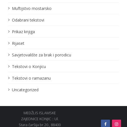
Muftijstvo mostarsko
Odabrani tekstovi
Prikaz knjiga
Rijaset
Savjetovalište za brak i porodicu
Tekstovi o Konjicu
Tekstovi o ramazanu
Uncategorized
MEDŽLIS ISLAMSKE
ZAJEDNICE KONJIC :: Ul.
Stara čaršija br.20., 88400