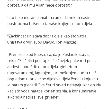
oprost, a da mu Allah neće oprostiti.”
Isto tako moramo imati na umu da nekim našim
postupcima brišemo iz naše knjige i dobra djela:
“Zavidnost uništava dobra djela kao što vatra
uništava drvo”. (Ebu Davud, Ibn Madže)
-Prenosi se od Enesa, r.a, da je Poslanik, s.a.v.s,
rekao:”Sa četiri postupka će čovjek pokvariti post,
abdest i poništiti dobra djela: giebetom
(ogovaranjem), laganjem, prenošenjem tuđih riječi i
pogledom u privlačne dijelove tijela žene u koju mu
je haram gledati! Ove četiri stvari natapaju korjen zla,
kao što voda natapa korjen stabla, a konzumiranje
alkohola nadilazi sve grijehe”!