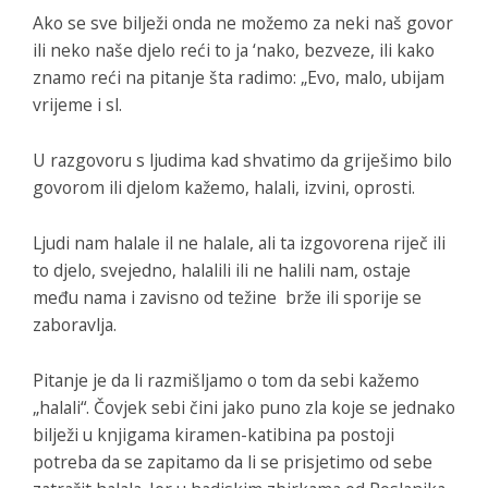
Ako se sve bilježi onda ne možemo za neki naš govor
ili neko naše djelo reći to ja ‘nako, bezveze, ili kako
znamo reći na pitanje šta radimo: „Evo, malo, ubijam
vrijeme i sl.
U razgovoru s ljudima kad shvatimo da griješimo bilo
govorom ili djelom kažemo, halali, izvini, oprosti.
Ljudi nam halale il ne halale, ali ta izgovorena riječ ili
to djelo, svejedno, halalili ili ne halili nam, ostaje
među nama i zavisno od težine brže ili sporije se
zaboravlja.
Pitanje je da li razmišljamo o tom da sebi kažemo
„halali“. Čovjek sebi čini jako puno zla koje se jednako
bilježi u knjigama kiramen-katibina pa postoji
potreba da se zapitamo da li se prisjetimo od sebe