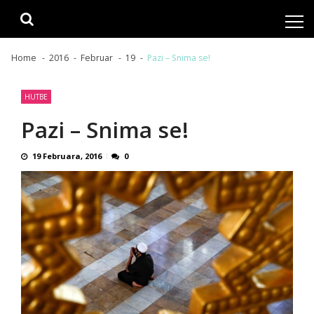
Skip
Skip
to
to
navigation
content
Home
2016
Februar
19
Pazi – Snima se!
HUTBE
Pazi – Snima se!
19 Februara, 2016
0