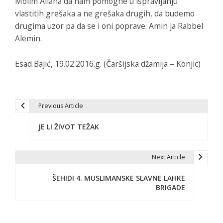
Molim Allaha da nam pomogne u ispravljanju
vlastitih grešaka a ne grešaka drugih, da budemo
drugima uzor pa da se i oni poprave. Amin ja Rabbel
Alemin.
Esad Bajić, 19.02.2016.g. (Čaršijska džamija – Konjic)
Previous Article
N
JE LI ŽIVOT TEŽAK
a
v
Next Article
i
ŠEHIDI 4. MUSLIMANSKE SLAVNE LAHKE
g
BRIGADE
a
c