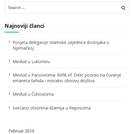
Search
i
for:
j
Najnoviji članci
a
č
Posjeta delegacije Islamske zajednice Bošnjaka u
Njemačkoj
l
Mevlud u Lukomiru
a
n
Mevlud u Parsovićima: Refik ef. Delić pozvao na čuvanje
emaneta šehida i moralnu obnovu društva
a
Mevlud u Čuhovićima
k
a
Svečano otvorena džamija u Repovcima
Februar 2016