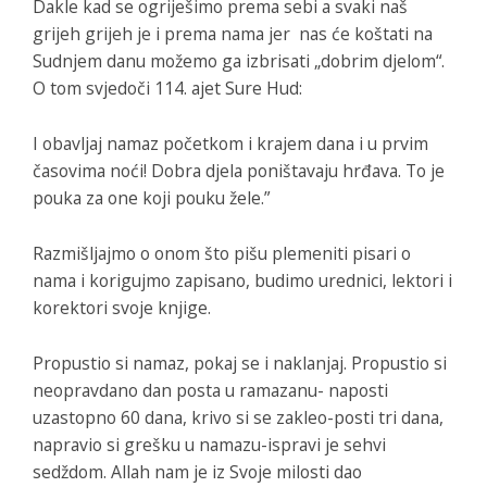
Dakle kad se ogriješimo prema sebi a svaki naš
grijeh grijeh je i prema nama jer nas će koštati na
Sudnjem danu možemo ga izbrisati „dobrim djelom“.
O tom svjedoči 114. ajet Sure Hud:
I obavljaj namaz početkom i krajem dana i u prvim
časovima noći! Dobra djela poništavaju hrđava. To je
pouka za one koji pouku žele.”
Razmišljajmo o onom što pišu plemeniti pisari o
nama i korigujmo zapisano, budimo urednici, lektori i
korektori svoje knjige.
Propustio si namaz, pokaj se i naklanjaj. Propustio si
neopravdano dan posta u ramazanu- naposti
uzastopno 60 dana, krivo si se zakleo-posti tri dana,
napravio si grešku u namazu-ispravi je sehvi
sedždom. Allah nam je iz Svoje milosti dao