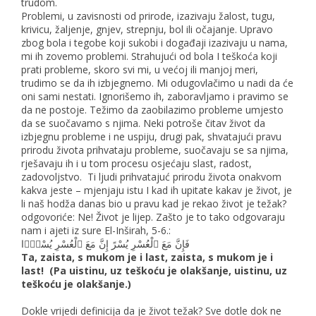
trudom.
Problemi, u zavisnosti od prirode, izazivaju žalost, tugu,
krivicu, žaljenje, gnjev, strepnju, bol ili očajanje. Upravo
zbog bola i tegobe koji sukobi i događaji izazivaju u nama,
mi ih zovemo problemi. Strahujući od bola I teškoća koji
prati probleme, skoro svi mi, u većoj ili manjoj meri,
trudimo se da ih izbjegnemo. Mi odugovlačimo u nadi da će
oni sami nestati. Ignorišemo ih, zaboravljamo i pravimo se
da ne postoje. Težimo da zaobilazimo probleme umjesto
da se suočavamo s njima. Neki potroše čitav život da
izbjegnu probleme i ne uspiju, drugi pak, shvatajući pravu
prirodu života prihvataju probleme, suočavaju se sa njima,
rješavaju ih i u tom procesu osjećaju slast, radost,
zadovoljstvo. Ti ljudi prihvatajuć prirodu života onakvom
kakva jeste – mjenjaju istu I kad ih upitate kakav je život, je
li naš hodža danas bio u pravu kad je rekao život je težak?
odgovoriće: Ne! Život je lijep. Zašto je to tako odgovaraju
nam i ajeti iz sure El-Inširah, 5-6.:
فَإِنَّ مَعَ ٱلْعُسْرِ يُسْرً إِنَّ مَعَ ٱلْعُسْرِ يُسْرًۭا
Ta, zaista, s mukom je i last, zaista, s mukom je i
last! (Pa uistinu, uz teškoću je olakšanje, uistinu, uz
teškoću je olakšanje.)
Dokle vrijedi definicija da je život težak? Sve dotle dok ne