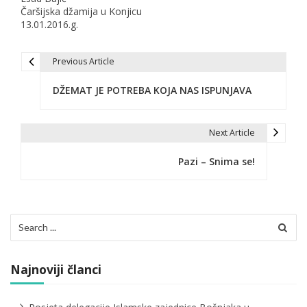
Čaršijska džamija u Konjicu
13.01.2016.g.
Previous Article
N
DŽEMAT JE POTREBA KOJA NAS ISPUNJAVA
a
v
Next Article
i
Pazi – Snima se!
g
a
c
Search
for:
i
j
Najnoviji članci
a