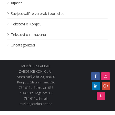
Rijaset
Savjetovalište za brak i porodicu
Tekstovi o Konjicu
Tekstovi o ramazanu
Uncategorized
MEDŽLIS ISLAMSKE
ZAJEDNICE KONJIC :: Ul.
Stara čaršija br.20., 88400
Konjic :: Glavni imam: 036
734 612 :: Sekretar: 036
734 610 :: Blagajna: 036
734 611 :: E-mail:
mizkonjic@bih.net.ba