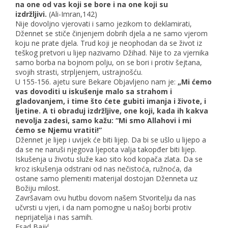
na one od vas koji se bore i na one koji su
izdržljivi.
(Ali-Imran,142)
Nije dovoljno vjerovati i samo jezikom to deklamirati,
Džennet se stiče činjenjem dobrih djela a ne samo vjerom
koju ne prate djela. Trud koji je neophodan da se život iz
teškog pretvori u lijep nazivamo Džihad. Nije to za vjernika
samo borba na bojnom polju, on se bori i protiv šejtana,
svojih strasti, strpljenjem, ustrajnošću.
U 155-156. ajetu sure Bekare Objavljeno nam je:
„Mi ćemo
vas dovoditi u iskušenje malo sa strahom i
gladovanjem, i time što ćete gubiti imanja i živote, i
ljetine. A ti obraduj izdržljive, one koji, kada ih kakva
nevolja zadesi, samo kažu: “Mi smo Allahovi i mi
ćemo se Njemu vratiti!”
Džennet je lijep i uvijek će biti lijep. Da bi se ušlo u lijepo a
da se ne naruši njegova ljepota valja takopđer biti lijep.
Iskušenja u životu služe kao sito kod kopača zlata. Da se
kroz iskušenja odstrani od nas nečistoća, ružnoća, da
ostane samo plemeniti materijal dostojan Dženneta uz
Božiju milost.
Završavam ovu hutbu dovom našem Stvoritelju da nas
učvrsti u vjeri, i da nam pomogne u našoj borbi protiv
neprijatelja i nas samih.
Esad Bajić