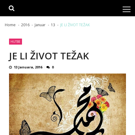
Skip
Skip
to
to
navigation
content
Home
2016
Januar
13
JE LI ŽIVOT TEŽAK
HUTBE
JE LI ŽIVOT TEŽAK
13 Januara, 2016
0