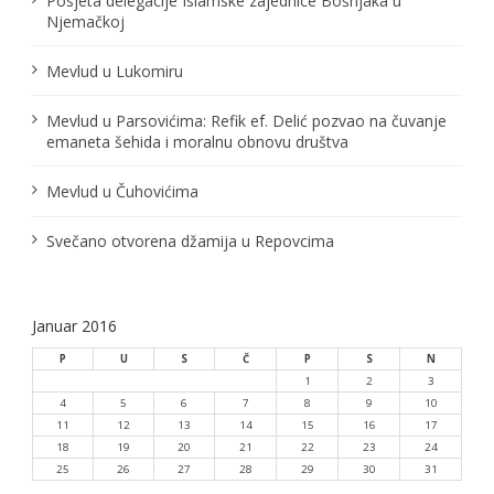
Posjeta delegacije Islamske zajednice Bošnjaka u
č
Njemačkoj
l
Mevlud u Lukomiru
a
Mevlud u Parsovićima: Refik ef. Delić pozvao na čuvanje
n
emaneta šehida i moralnu obnovu društva
a
Mevlud u Čuhovićima
k
Svečano otvorena džamija u Repovcima
a
Januar 2016
P
U
S
Č
P
S
N
1
2
3
4
5
6
7
8
9
10
11
12
13
14
15
16
17
18
19
20
21
22
23
24
25
26
27
28
29
30
31