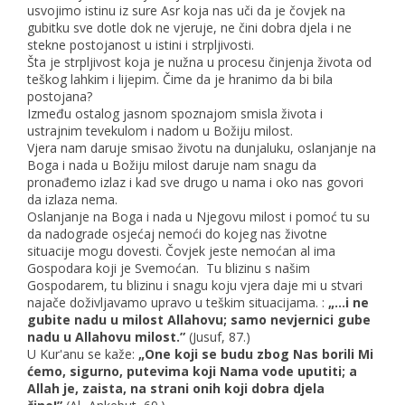
usvojimo istinu iz sure Asr koja nas uči da je čovjek na
gubitku sve dotle dok ne vjeruje, ne čini dobra djela i ne
stekne postojanost u istini i strpljivosti.
Šta je strpljivost koja je nužna u procesu činjenja života od
teškog lahkim i lijepim. Čime da je hranimo da bi bila
postojana?
Između ostalog jasnom spoznajom smisla života i
ustrajnim tevekulom i nadom u Božiju milost.
Vjera nam daruje smisao životu na dunjaluku, oslanjanje na
Boga i nada u Božiju milost daruje nam snagu da
pronađemo izlaz i kad sve drugo u nama i oko nas govori
da izlaza nema.
Oslanjanje na Boga i nada u Njegovu milost i pomoć tu su
da nadograde osjećaj nemoći do kojeg nas životne
situacije mogu dovesti. Čovjek jeste nemoćan al ima
Gospodara koji je Svemoćan. Tu blizinu s našim
Gospodarem, tu blizinu i snagu koju vjera daje mi u stvari
najače doživljavamo upravo u teškim situacijama. :
„…i ne
gubite nadu u milost Allahovu; samo nevjernici gube
nadu u Allahovu milost.”
(Jusuf, 87.)
U Kur'anu se kaže:
„One koji se budu zbog Nas borili Mi
ćemo, sigurno, putevima koji Nama vode uputiti; a
Allah je, zaista, na strani onih koji dobra djela