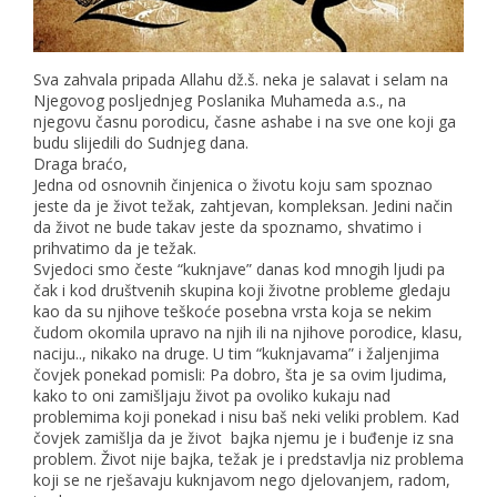
Sva zahvala pripada Allahu dž.š. neka je salavat i selam na
Njegovog posljednjeg Poslanika Muhameda a.s., na
njegovu časnu porodicu, časne ashabe i na sve one koji ga
budu slijedili do Sudnjeg dana.
Draga braćo,
Jedna od osnovnih činjenica o životu koju sam spoznao
jeste da je život težak, zahtjevan, kompleksan. Jedini način
da život ne bude takav jeste da spoznamo, shvatimo i
prihvatimo da je težak.
Svjedoci smo česte “kuknjave” danas kod mnogih ljudi pa
čak i kod društvenih skupina koji životne probleme gledaju
kao da su njihove teškoće posebna vrsta koja se nekim
čudom okomila upravo na njih ili na njihove porodice, klasu,
naciju.., nikako na druge. U tim “kuknjavama” i žaljenjima
čovjek ponekad pomisli: Pa dobro, šta je sa ovim ljudima,
kako to oni zamišljaju život pa ovoliko kukaju nad
problemima koji ponekad i nisu baš neki veliki problem. Kad
čovjek zamišlja da je život bajka njemu je i buđenje iz sna
problem. Život nije bajka, težak je i predstavlja niz problema
koji se ne rješavaju kuknjavom nego djelovanjem, radom,