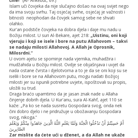
čine!”
(Al- Ankebut, 69.)
Islam uči čovjeka da nije slučajno došao na ovaj svijet nego
da ima svoju svrhu. Taj osjećaj svrhe, osjećaj je važnosti i
bitnosti neophodan da čovjek samog sebe ne shvati
olahko.
Kur'an podstiče čovjeka na dobra djela i daje mu nadu u
Božiju milost. U suri Al-Bekare, ajet 218:
„Uistinu, oni koji
vjeruju i koji se isele i bore na putu Allahovom – takvi
se nadaju milosti Allahovoj. A Allah je Oprosnik,
Milosrdni.“
U ovom ajetu se spominje nada vjernika, muhadžira i
mudžahida u Božiju milost. Ovdje se objašnjava i uvjet da
nada ostane čvrsta i djelotvorna a to je da se oni koji su se
iselili i bore se na Allahovom putu, mogu nadati Božijoj
milosti jer su ispunili potrebne uvjete, ispoštovali su propis,
uložili su trud.
Draga braćo upamtimo da je jasan znak nade u Allaha
činjenje dobrih djela. U Kur'anu, sura Al-Kahf, ajet 110 se
kaže: „Pa ko se nada susretu Gospodara svog, onda nek
čini dobro djelo i ne pridružuje u obožavanju Gospodara
svog, nikoga.”
أَمْ حَسِبْتُمْ أَنْ تَدْخُلُوا الْجَنَّةَ وَلَمَّا يَعْلَمِ اللَّهُ الَّذِينَ جَاهَدُوا مِنْكُمْ وَيَعْلَمَ
الصَّابِرِينَ
Zar mislite da ćete ući u dženet, a da Allah ne ukaže