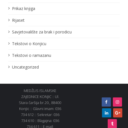
Prikaz knjiga
Rijaset
Savjetovalište za brak i porodicu
Tekstovi o Konjicu
Tekstovi o ramazanu
Uncategorized
MEDŽLIS ISLAMSKE
ZAJEDNICE KONJIC :: Ul.
Stara čaršija br.20., 88400
Konjic :: Glavni imam: 036
734 612 :: Sekretar: 036
734 610 :: Blagajna: 036
734 611 :: E-mail: