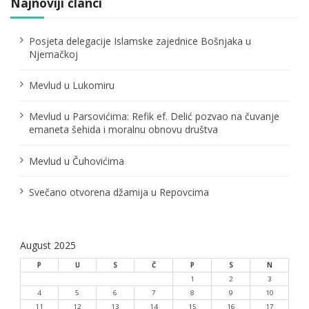
a
Najnoviji članci
č
Posjeta delegacije Islamske zajednice Bošnjaka u
l
Njemačkoj
a
Mevlud u Lukomiru
n
Mevlud u Parsovićima: Refik ef. Delić pozvao na čuvanje
a
emaneta šehida i moralnu obnovu društva
k
Mevlud u Čuhovićima
a
Svečano otvorena džamija u Repovcima
August 2025
P
U
S
Č
P
S
N
1
2
3
4
5
6
7
8
9
10
11
12
13
14
15
16
17