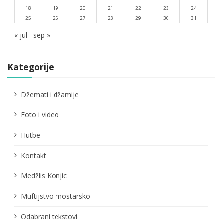
18
19
20
21
22
23
24
25
26
27
28
29
30
31
« jul
sep »
Kategorije
Džemati i džamije
Foto i video
Hutbe
Kontakt
Medžlis Konjic
Muftijstvo mostarsko
Odabrani tekstovi