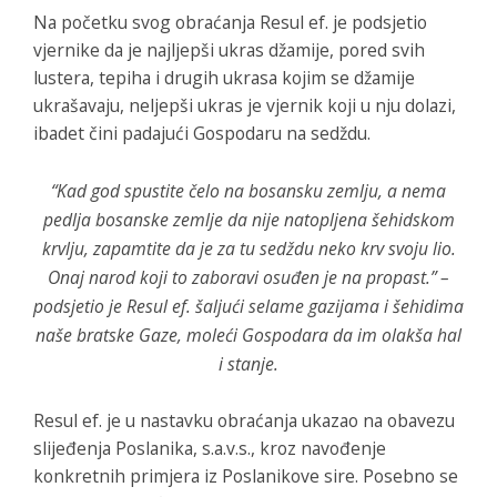
Na početku svog obraćanja Resul ef. je podsjetio
vjernike da je najljepši ukras džamije, pored svih
lustera, tepiha i drugih ukrasa kojim se džamije
ukrašavaju, neljepši ukras je vjernik koji u nju dolazi,
ibadet čini padajući Gospodaru na sedždu.
“Kad god spustite čelo na bosansku zemlju, a nema
pedlja bosanske zemlje da nije natopljena šehidskom
krvlju, zapamtite da je za tu sedždu neko krv svoju lio.
Onaj narod koji to zaboravi osuđen je na propast.” –
podsjetio je Resul ef. šaljući selame gazijama i šehidima
naše bratske Gaze, moleći Gospodara da im olakša hal
i stanje.
Resul ef. je u nastavku obraćanja ukazao na obavezu
slijeđenja Poslanika, s.a.v.s., kroz navođenje
konkretnih primjera iz Poslanikove sire. Posebno se