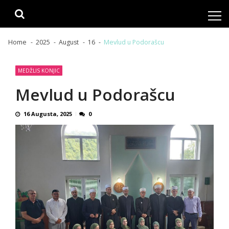
Skip
Skip
to
to
navigation
content
Home
2025
August
16
Mevlud u Podorašcu
MEDŽLIS KONJIC
Mevlud u Podorašcu
16 Augusta, 2025
0