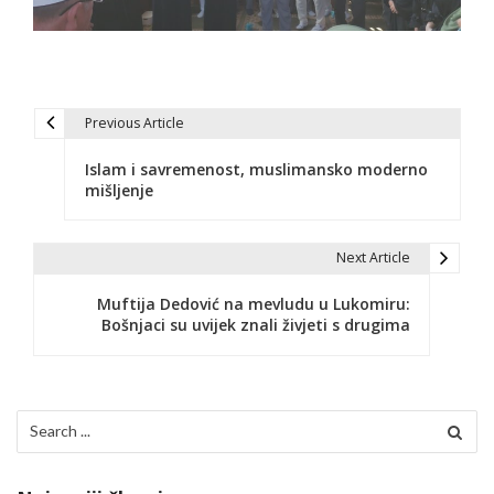
Previous Article
N
Islam i savremenost, muslimansko moderno
a
mišljenje
v
i
Next Article
g
Muftija Dedović na mevludu u Lukomiru:
Bošnjaci su uvijek znali živjeti s drugima
a
c
i
Search
for:
j