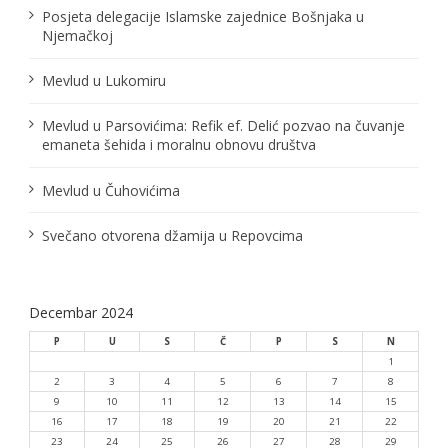
Posjeta delegacije Islamske zajednice Bošnjaka u
Njemačkoj
Mevlud u Lukomiru
Mevlud u Parsovićima: Refik ef. Delić pozvao na čuvanje
emaneta šehida i moralnu obnovu društva
Mevlud u Čuhovićima
Svečano otvorena džamija u Repovcima
Decembar 2024
P
U
S
Č
P
S
N
1
2
3
4
5
6
7
8
9
10
11
12
13
14
15
16
17
18
19
20
21
22
23
24
25
26
27
28
29