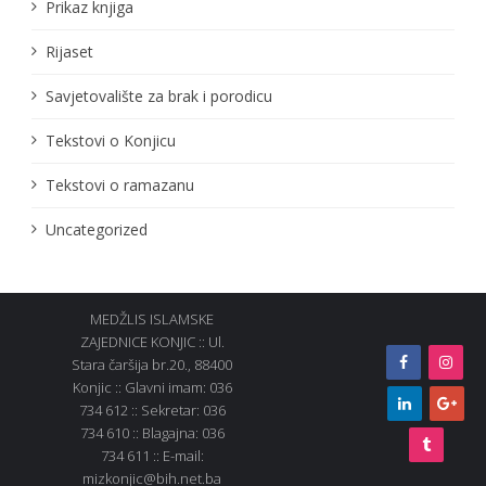
Prikaz knjiga
Rijaset
Savjetovalište za brak i porodicu
Tekstovi o Konjicu
Tekstovi o ramazanu
Uncategorized
MEDŽLIS ISLAMSKE
ZAJEDNICE KONJIC :: Ul.
Stara čaršija br.20., 88400
Konjic :: Glavni imam: 036
734 612 :: Sekretar: 036
734 610 :: Blagajna: 036
734 611 :: E-mail:
mizkonjic@bih.net.ba