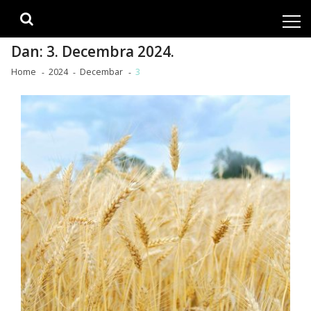
Skip
Skip
to
to
navigation
content
Dan:
3. Decembra 2024.
Home
2024
Decembar
3