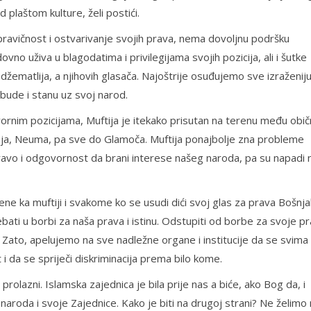
 plaštom kulture, želi postići.
pravičnost i ostvarivanje svojih prava, nema dovoljnu podršku
vno uživa u blagodatima i privilegijama svojih pozicija, ali i šutke
 džematlija, a njihovih glasača. Najoštrije osuđujemo sve izraženij
bude i stanu uz svoj narod.
ornim pozicijama, Muftija je itekako prisutan na terenu među obi
nja, Neuma, pa sve do Glamoča. Muftija ponajbolje zna probleme
avo i odgovornost da brani interese našeg naroda, pa su napadi 
rene ka muftiji i svakome ko se usudi dići svoj glas za prava Bošnj
ti u borbi za naša prava i istinu. Odstupiti od borbe za svoje pr
o. Zato, apelujemo na sve nadležne organe i institucije da se svima
da se spriječi diskriminacija prema bilo kome.
 i prolazni. Islamska zajednica je bila prije nas a biće, ako Bog da, i
og naroda i svoje Zajednice. Kako je biti na drugoj strani? Ne želimo 