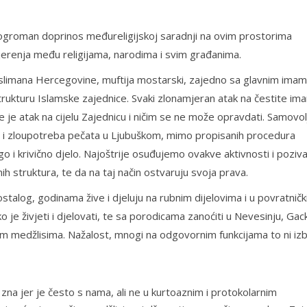
 ogroman doprinos međureligijskoj saradnji na ovim prostorima
ovjerenja među religijama, narodima i svim građanima.
uslimana Hercegovine, muftija mostarski, zajedno sa glavnim imam
trukturu Islamske zajednice. Svaki zlonamjeran atak na čestite im
 je atak na cijelu Zajednicu i ničim se ne može opravdati. Samovol
 i zloupotreba pečata u Ljubuškom, mimo propisanih procedura
go i krivično djelo. Najoštrije osuđujemo ovakve aktivnosti i pozi
nih struktura, te da na taj način ostvaruju svoja prava.
ostalog, godinama žive i djeluju na rubnim dijelovima i u povratnič
e živjeti i djelovati, te sa porodicama zanoćiti u Nevesinju, Gac
šim medžlisima. Nažalost, mnogi na odgovornim funkcijama to ni izb
zna jer je često s nama, ali ne u kurtoaznim i protokolarnim