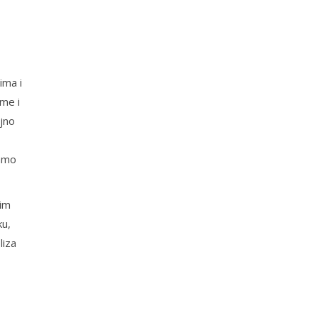
ima i
ame i
jno
vamo
kim
ku,
liza