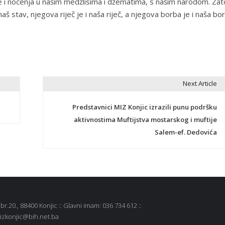
e i noćenja u našim medžlisima i džematima, s našim narodom. Zat
aš stav, njegova riječ je i naša riječ, a njegova borba je i naša bo
Next Article
Predstavnici MIZ Konjic izrazili punu podršku
aktivnostima Muftijstva mostarskog i muftije
Salem-ef. Dedovića
r.20., 88400 Konjic :: Glavni imam: 036 734 612 ::
 mizkonjic@bih.net.ba