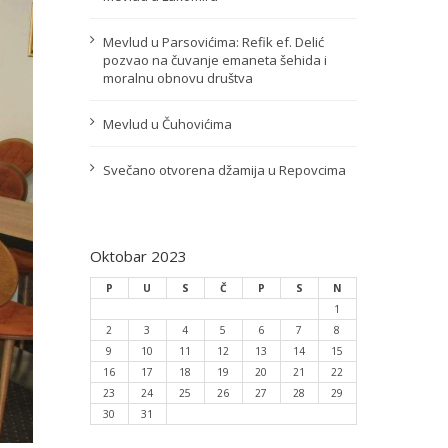
Mevlud u Parsovićima: Refik ef. Delić
pozvao na čuvanje emaneta šehida i
moralnu obnovu društva
Mevlud u Čuhovićima
Svečano otvorena džamija u Repovcima
Oktobar 2023
P
U
S
Č
P
S
N
1
2
3
4
5
6
7
8
9
10
11
12
13
14
15
16
17
18
19
20
21
22
23
24
25
26
27
28
29
30
31