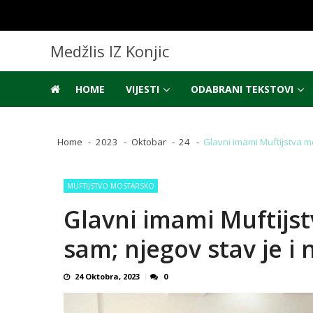
Skip
Skip
to
to
navigation
content
Medžlis IZ Konjic
HOME
VIJESTI
ODABRANI TEKSTOVI
Home
2023
Oktobar
24
Glavni imami Muftijstva mo
MUFTIJSTVO MOSTARSKO
Glavni imami Muftijst
sam; njegov stav je i 
24 Oktobra, 2023
0