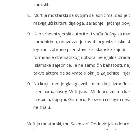
zamisliti.
Muftija mostarski sa svojim saradnicima, dao je
razvijajući kulturu dijaloga, saradnje i jačanja p
Kao vrhovni vjerski autoritet i vođa Bošnjaka m
saradnicima, obavezan je čuvati organizacijsku s
legalno izabrane predstavnike Islamske zajednice
formiranje džematskog odbora, nelegalna izrada
Islamske zajednice, je ne samo čin bahatosti, ne
takve aktere da se vrate u okrilje Zajednice i nje
Na kraju, ovo je glas glavnih imama koji, između 
sredinama našeg Muftijstva. Mi dobro znamo kako j
Trebinju, Čapljini, Glamoču, Prozoru i drugim na
ne znaju.
Muftija mostarski, mr. Salem-ef. Dedović jako dobro 