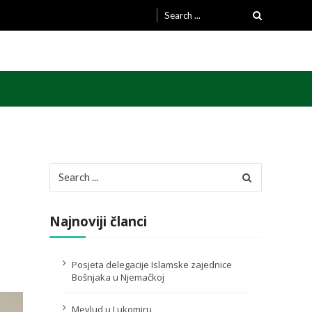
Search
for:
Search
for:
Najnoviji članci
Posjeta delegacije Islamske zajednice
Bošnjaka u Njemačkoj
Mevlud u Lukomiru