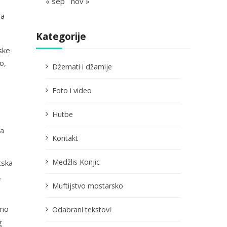
« sep
nov »
sa
Kategorije
ske
o,
Džemati i džamije
Foto i video
Hutbe
 a
Kontakt
Medžlis Konjic
tska
.
Muftijstvo mostarsko
emo
Odabrani tekstovi
g