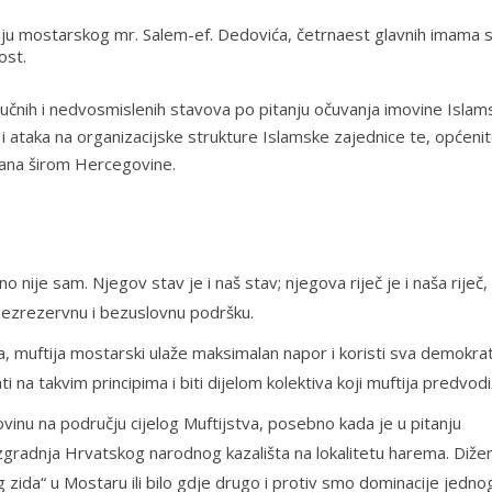
tiju mostarskog mr. Salem-ef. Dedovića, četrnaest glavnih imama 
ost.
dlučnih i nedvosmislenih stavova po pitanju očuvanja imovine Islam
 i ataka na organizacijske strukture Islamske zajednice te, općenit
imana širom Hercegovine.
 nije sam. Njegov stav je i naš stav; njegova riječ je i naša riječ,
 bezrezervnu i bezuslovnu podršku.
ja, muftija mostarski ulaže maksimalan napor i koristi sva demokra
i na takvim principima i biti dijelom kolektiva koji muftija predvodi
vinu na području cijelog Muftijstva, posebno kada je u pitanju
izgradnja Hrvatskog narodnog kazališta na lokalitetu harema. Diž
g zida“ u Mostaru ili bilo gdje drugo i protiv smo dominacije jedno