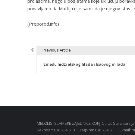
prolascima, nego u posjetama koje uključuju boravk
ponavljamo da Muftija nije sam i da je njegov stav i n
(Preporod.info)
Previous Article
N
Između hidžretskog hlada i Isaovog milada
a
v
i
g
MEDŽLIS ISLAMSKE ZAJEDNICE KONJIC :: Ul. Stara čaršija b
a
Sekretar: 036 734 610 :: Blagajna: 036 734 611 :: E-mail: