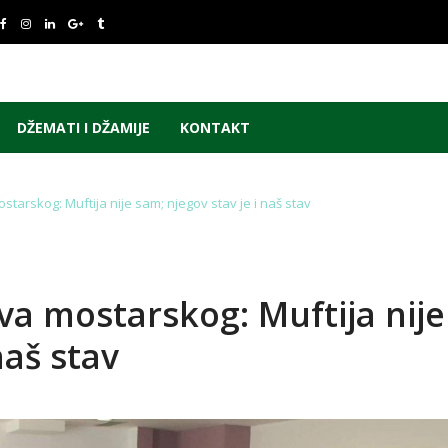
DŽEMATI I DŽAMIJE
KONTAKT
starskog: Muftija nije sam; njegov stav je i naš stav
va mostarskog: Muftija nije
naš stav