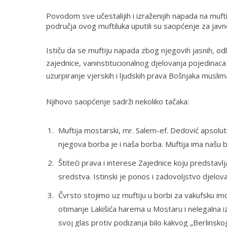
Povodom sve učestalijih i izraženijih napada na muf
područja ovog muftiluka uputili su saopćenje za javn
Ističu da se muftiju napada zbog njegovih jasnih, o
zajednice, vaninstitucionalnog djelovanja pojedinaca
uzurpiranje vjerskih i ljudskih prava Bošnjaka musl
Njihovo saopćenje sadrži nekoliko tačaka:
Muftija mostarski, mr. Salem-ef. Dedović apsolutno
njegova borba je i naša borba. Muftija ima našu
Štiteći prava i interese Zajednice koju predstavl
sredstva. Istinski je ponos i zadovoljstvo djelovat
Čvrsto stojimo uz muftiju u borbi za vakufsku imo
otimanje Lakišića harema u Mostaru i nelegalna 
svoj glas protiv podizanja bilo kakvog „Berlinsko