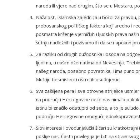
naroda ili vjere nad drugim, što se u Mostaru, pod
Nažalost, Islamska zajednica u borbi za pravdu, 
probosanskog političkog faktora koji uredno i redo
posmatra kršenje vjerničkih i ljudskih prava naših
šutnju nadležnih i pozivamo ih da se napokon pro
Za razliku od drugih dužnosnika i osoba na odgov
ljudima, u našim džematima od Nevesinja, Trebi
našeg naroda, posebno povratnika, i ima puno pr
Muftiju besmisleni i oštro ih osuđujemo.
Sva zašiljena pera i sve otrovne strijelice usmje
na području Hercegovine neće nas nimalo pokoleba
istinu bi značilo odstupiti od sebe, a to je sulud
području Hercegovine omogući jednakopravnost i 
Sitni interesi i ovodunjalučki šićari su kratkotrajni
poslije nas. Čast i privilegija je biti na strani sv