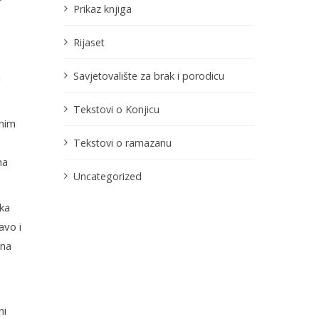
Prikaz knjiga
Rijaset
Savjetovalište za brak i porodicu
u
Tekstovi o Konjicu
čnim
Tekstovi o ramazanu
na
Uncategorized
aka
avo i
 na
ni