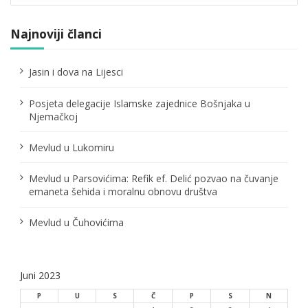
a
Najnoviji članci
č
l
Jasin i dova na Lijesci
a
Posjeta delegacije Islamske zajednice Bošnjaka u
n
Njemačkoj
a
Mevlud u Lukomiru
k
Mevlud u Parsovićima: Refik ef. Delić pozvao na čuvanje
a
emaneta šehida i moralnu obnovu društva
Mevlud u Čuhovićima
Juni 2023
P
U
S
Č
P
S
N