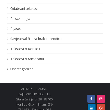
Odabrani tekstovi
Prikaz knjiga
Rijaset
Savjetovalište za brak i porodicu
Tekstovi o Konjicu
Tekstovi o ramazanu
Uncategorized
MEDŽLIS ISLAMSKE
ZAJEDNICE KONJIC :: Ul.
Stara čaršija br.20., 88400
Konjic :: Glavni imam: 036
734 612 :: Sekretar: 036