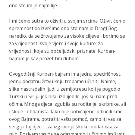
ono što im je najmilije.
I mi ćemo sutra to oživiti u svojim srcima. Oživit ćemo
spremnost da izvršimo ono što nam je Dragi Bog
naredio, da se žrtvujemo za visoke ciljeve i borimo se
za vrijednosti svoje vjere i svoje kulture; za
vrijednosti koje su općeljudski priznate. Kurban-
bajram je sav prožet tim duhom.
Ovogodišnji Kurban-bajram ima jednu specifičnost,
jednu dodatnu žrtvu koju trebamo učiniti. Naime,
slike nastradalih ljudi u zemljotresu koji je pogodio
Tursku i Siriju još nisu izblijedile, još su nam pred
očima. Mnoga djeca izgubila su roditelje, skrbnike, ali
i škole i obdaništa. Iako nije uobičajeno: odlučili smo
ovog Bajrama, potražiti vašu pomoć, zamoliti vas za
sergiju toj djeci – za izgradnju škola i obdaništa za
njih. Pozivam vas da se odazovemo i učinimo im život