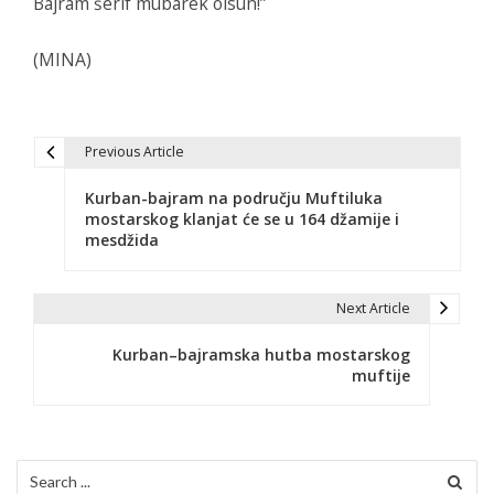
Bajram šerif mubarek olsun!”
(MINA)
Previous Article
N
Kurban-bajram na području Muftiluka
a
mostarskog klanjat će se u 164 džamije i
mesdžida
v
i
Next Article
g
Kurban–bajramska hutba mostarskog
a
muftije
c
i
Search
j
for: