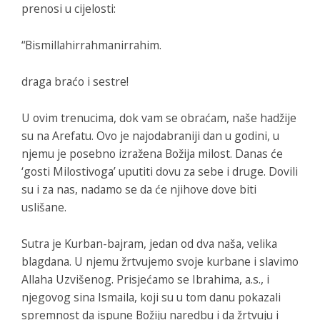
prenosi u cijelosti:
“Bismillahirrahmanirrahim.
draga braćo i sestre!
U ovim trenucima, dok vam se obraćam, naše hadžije
su na Arefatu. Ovo je najodabraniji dan u godini, u
njemu je posebno izražena Božija milost. Danas će
‘gosti Milostivoga’ uputiti dovu za sebe i druge. Dovili
su i za nas, nadamo se da će njihove dove biti
uslišane.
Sutra je Kurban-bajram, jedan od dva naša, velika
blagdana. U njemu žrtvujemo svoje kurbane i slavimo
Allaha Uzvišenog. Prisjećamo se Ibrahima, a.s., i
njegovog sina Ismaila, koji su u tom danu pokazali
spremnost da ispune Božiju naredbu i da žrtvuju i