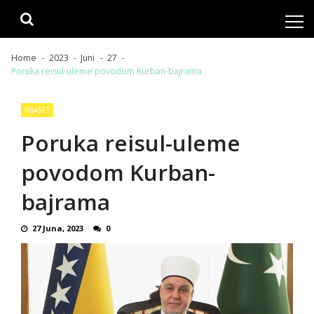
Skip
Skip
to
to
navigation
content
Home
2023
Juni
27
Poruka reisul-uleme povodom Kurban-bajrama
RIJASET
Poruka reisul-uleme
povodom Kurban-
bajrama
27 Juna, 2023
0