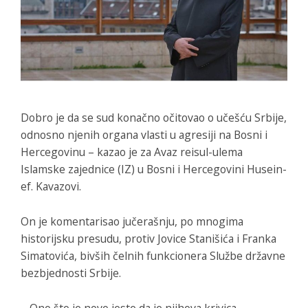
Dobro je da se sud konačno očitovao o učešću Srbije,
odnosno njenih organa vlasti u agresiji na Bosni i
Hercegovinu – kazao je za Avaz reisul-ulema
Islamske zajednice (IZ) u Bosni i Hercegovini Husein-
ef. Kavazovi.
On je komentarisao jučerašnju, po mnogima
historijsku presudu, protiv Jovice Stanišića i Franka
Simatovića, bivših čelnih funkcionera Službe državne
bezbjednosti Srbije.
– Ono što je novo jeste da je njihova krivica