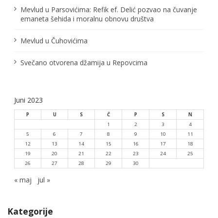
Mevlud u Parsovićima: Refik ef. Delić pozvao na čuvanje
a
emaneta šehida i moralnu obnovu društva
k
Mevlud u Čuhovićima
a
Svečano otvorena džamija u Repovcima
Juni 2023
P
U
S
Č
P
S
N
1
2
3
4
5
6
7
8
9
10
11
12
13
14
15
16
17
18
19
20
21
22
23
24
25
26
27
28
29
30
« maj
jul »
Kategorije