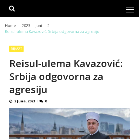
Skip
Skip
to
to
navigation
content
Home
2023
Juni
2
Reisul-ulema Kavazović: Srbija odgovorna za agresiju
RIJASET
Reisul-ulema Kavazović:
Srbija odgovorna za
agresiju
2 Juna, 2023
0