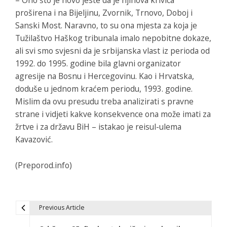
proširena i na Bijeljinu, Zvornik, Trnovo, Doboj i
Sanski Most. Naravno, to su ona mjesta za koja je
Tužilaštvo Haškog tribunala imalo nepobitne dokaze,
ali svi smo svjesni da je srbijanska vlast iz perioda od
1992. do 1995. godine bila glavni organizator
agresije na Bosnu i Hercegovinu. Kao i Hrvatska,
doduše u jednom kraćem periodu, 1993. godine.
Mislim da ovu presudu treba analizirati s pravne
strane i vidjeti kakve konsekvence ona može imati za
žrtve i za državu BiH – istakao je reisul-ulema
Kavazović.
(Preporod.info)
Previous Article
N