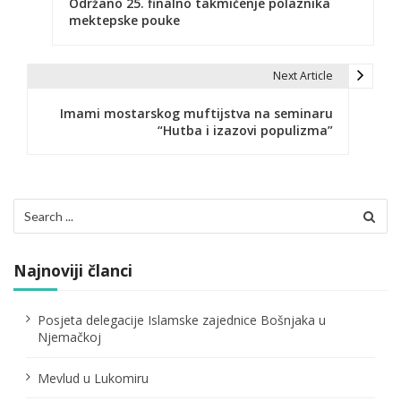
Održano 25. finalno takmičenje polaznika
a
mektepske pouke
v
i
Next Article
g
Imami mostarskog muftijstva na seminaru
“Hutba i izazovi populizma”
a
c
i
Search
for:
j
a
Najnoviji članci
č
Posjeta delegacije Islamske zajednice Bošnjaka u
l
Njemačkoj
a
Mevlud u Lukomiru
n