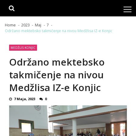
Skip
Skip
to
to
navigation
content
Home
2023
Maj
7
Održano mektebsko takmičenje na nivou Medžlisa IZ-e Konjic
MEDŽLIS KONJIC
Održano mektebsko
takmičenje na nivou
Medžlisa IZ-e Konjic
7 Maja, 2023
0