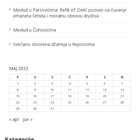
n
Mevlud u Parsovićima: Refik ef. Delić pozvao na čuvanje
emaneta šehida i moralnu obnovu društva
a
Mevlud u Čuhovićima
k
a
Svečano otvorena džamija u Repovcima
Maj 2023
P
U
S
Č
P
S
N
1
2
3
4
5
6
7
8
9
10
11
12
13
14
15
16
17
18
19
20
21
22
23
24
25
26
27
28
29
30
31
« apr
jun »
Kategorije