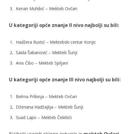
Kenan Muhibić – Mekteb Ovčari
U kategoriji opće znanje II nivo najbolji su bili:
Hadžera Rustić – Mektebski centar Konjic
Saida Šabanović – Mekteb Šunji
Anis Ćibo – Mekteb Spiljani
U kategoriji opće znanje III nivo najbolji su bili:
Belma Pribinja – Mekteb Ovčari
Dženana Hadžajlija – Mekteb Šunji
Suad Lapo – Mekteb Čelebići
Najbolji uspjeh ekipno ostvario je
mekteb Ovčari,