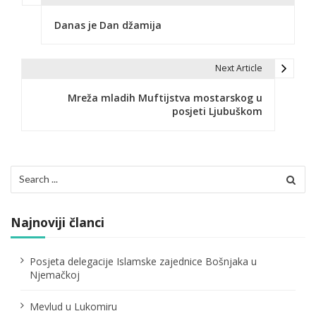
N
Danas je Dan džamija
a
v
Next Article
i
Mreža mladih Muftijstva mostarskog u
g
posjeti Ljubuškom
a
c
Search
i
for:
j
Najnoviji članci
a
č
Posjeta delegacije Islamske zajednice Bošnjaka u
Njemačkoj
l
Mevlud u Lukomiru
a