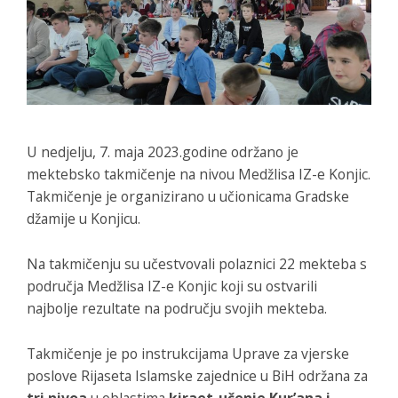
U nedjelju, 7. maja 2023.godine održano je
mektebsko takmičenje na nivou Medžlisa IZ-e Konjic.
Takmičenje je organizirano u učionicama Gradske
džamije u Konjicu.
Na takmičenju su učestvovali polaznici 22 mekteba s
područja Medžlisa IZ-e Konjic koji su ostvarili
najbolje rezultate na području svojih mekteba.
Takmičenje je po instrukcijama Uprave za vjerske
poslove Rijaseta Islamske zajednice u BiH održana za
tri nivoa
u oblastima
kiraet-učenje Kur’ana i