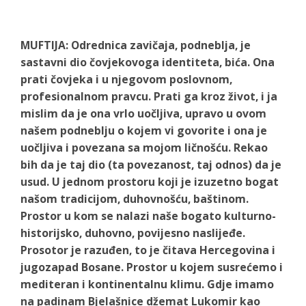
MUFTIJA: Odrednica zavičaja, podneblja, je
sastavni dio čovjekovoga identiteta, bića. Ona
prati čovjeka i u njegovom poslovnom,
profesionalnom pravcu. Prati ga kroz život, i ja
mislim da je ona vrlo uočljiva, upravo u ovom
našem podneblju o kojem vi govorite i ona je
uočljiva i povezana sa mojom ličnošću. Rekao
bih da je taj dio (ta povezanost, taj odnos) da je
usud. U jednom prostoru koji je izuzetno bogat
našom tradicijom, duhovnošću, baštinom.
Prostor u kom se nalazi naše bogato kulturno-
historijsko, duhovno, povijesno naslijeđe.
Prosotor je razuđen, to je čitava Hercegovina i
jugozapad Bosane. Prostor u kojem susrećemo i
mediteran i kontinentalnu klimu. Gdje imamo
na padinam Bjelašnice džemat Lukomir kao