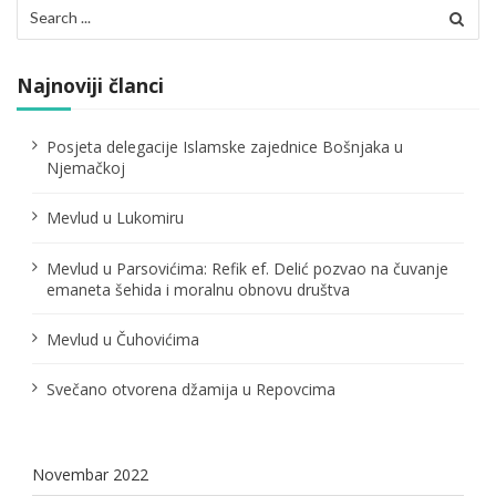
Search
i
for:
j
Najnoviji članci
a
č
Posjeta delegacije Islamske zajednice Bošnjaka u
Njemačkoj
l
Mevlud u Lukomiru
a
n
Mevlud u Parsovićima: Refik ef. Delić pozvao na čuvanje
emaneta šehida i moralnu obnovu društva
a
Mevlud u Čuhovićima
k
a
Svečano otvorena džamija u Repovcima
Novembar 2022