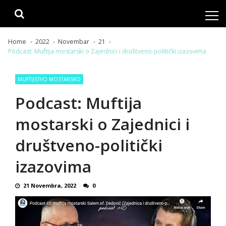
Skip
Skip
to
to
navigation
content
Home
2022
Novembar
21
Podcast: Muftija mostarski o Zajednici i društveno-politički izazovima
MUFTIJSTVO MOSTARSKO
Podcast: Muftija
mostarski o Zajednici i
društveno-politički
izazovima
21 Novembra, 2022
0