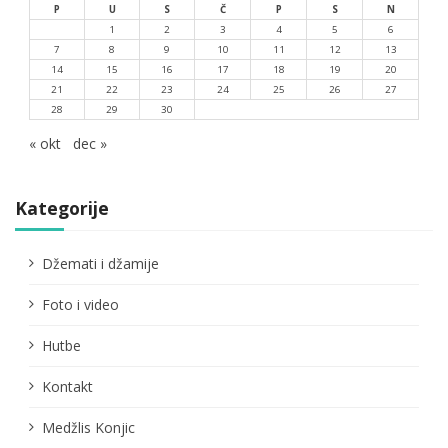
P
U
S
Č
P
S
N
1
2
3
4
5
6
7
8
9
10
11
12
13
14
15
16
17
18
19
20
21
22
23
24
25
26
27
28
29
30
« okt
dec »
Kategorije
Džemati i džamije
Foto i video
Hutbe
Kontakt
Medžlis Konjic