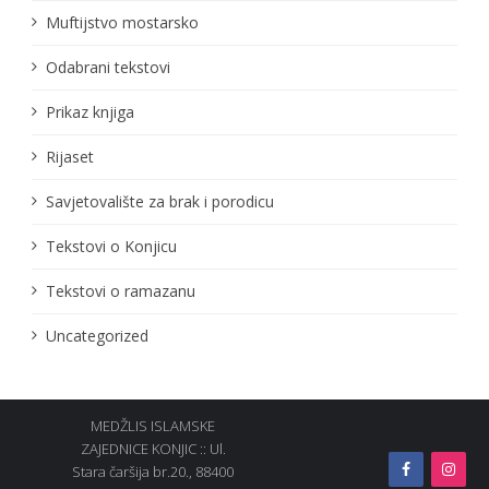
Muftijstvo mostarsko
Odabrani tekstovi
Prikaz knjiga
Rijaset
Savjetovalište za brak i porodicu
Tekstovi o Konjicu
Tekstovi o ramazanu
Uncategorized
MEDŽLIS ISLAMSKE
ZAJEDNICE KONJIC :: Ul.
Stara čaršija br.20., 88400