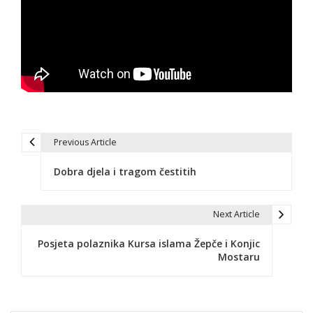
Previous Article
N
Dobra djela i tragom čestitih
a
v
Next Article
i
Posjeta polaznika Kursa islama Žepče i Konjic
g
Mostaru
a
c