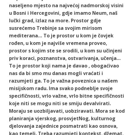
naseljeno mjesto na najvećoj nadmorskoj visini
u Bosni i Hercegovini, gdje imamo Neum, naš
lučki grad, izlaz na more. Prostor gdje
susrećemo Trebinje sa svojim mirisom
mediterana… To je prostor u kom je čovjek
rođen, u kom je najviše vremena proveo,
prostor s kojim ste se srodili, u kom su učinjeni
priv koraci, poznanstva, ostvarivanja, učenja…
To je prostor koji nama je davao , obogaćivao
nas da bi smo mu danas mogli vraćati i
razumjeti ga. To je važna poveznica u našem
misijskom radu. Ima svako podneblje svoje
specifičnosti, vrlo važne, vrlo bitne specifičnosti
koje niti se mogu niti se smiju devalvirati.
Moraju se uozbiljavati, uobziravati. Mora se kod
planiranja vjerskog, prosvjetNog, kulturnog
djelovanja zajednice posmatrati kao osnova,
kao temelj. Treba razumjeti kontekst, džemat,