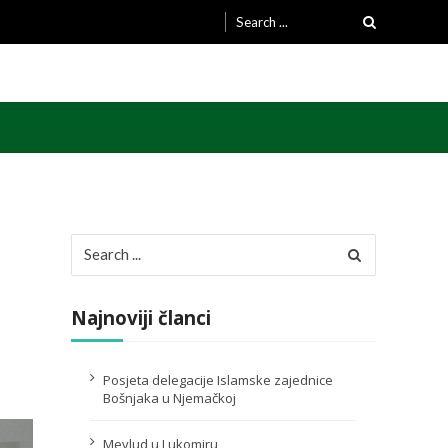
Search
for:
Search
for:
Najnoviji članci
Posjeta delegacije Islamske zajednice
Bošnjaka u Njemačkoj
Mevlud u Lukomiru