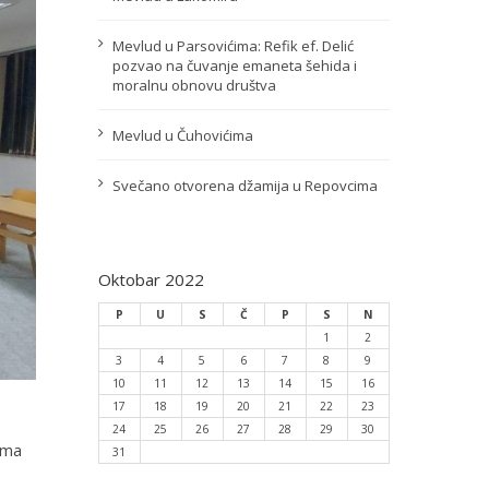
Mevlud u Parsovićima: Refik ef. Delić
pozvao na čuvanje emaneta šehida i
moralnu obnovu društva
Mevlud u Čuhovićima
Svečano otvorena džamija u Repovcima
Oktobar 2022
P
U
S
Č
P
S
N
1
2
3
4
5
6
7
8
9
10
11
12
13
14
15
16
17
18
19
20
21
22
23
24
25
26
27
28
29
30
ama
31