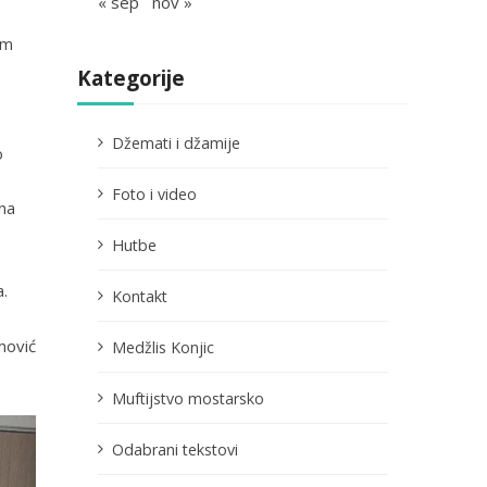
« sep
nov »
im
Kategorije
Džemati i džamije
o
Foto i video
na
Hutbe
a.
Kontakt
mović
Medžlis Konjic
Muftijstvo mostarsko
Odabrani tekstovi