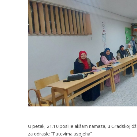
U petak, 21.10.poslije akšam namaza, u Gradskoj dža
za odrasle “Putevima uspjeha”.