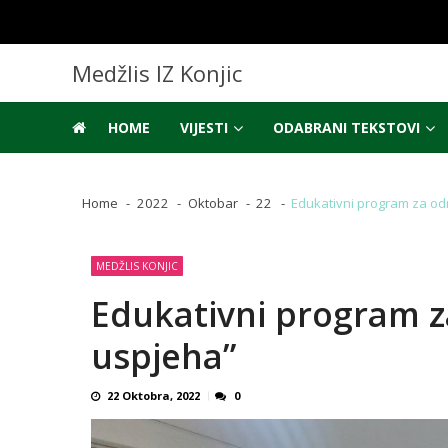
Skip
Skip
to
to
navigation
content
Medžlis IZ Konjic
HOME
VIJESTI
ODABRANI TEKSTOVI
Home
2022
Oktobar
22
Edukativni program za od
MEDŽLIS KONJIC
Edukativni program z
uspjeha”
22 Oktobra, 2022
0