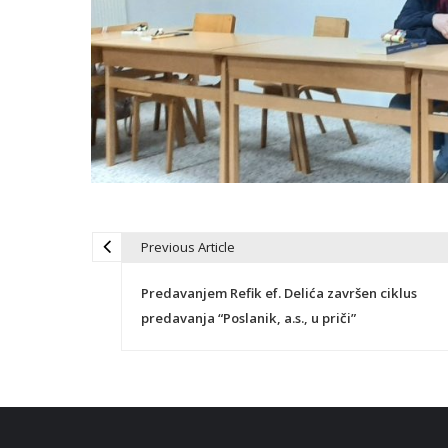
Previous Article
N
Predavanjem Refik ef. Delića završen ciklus
a
predavanja “Poslanik, a.s., u priči”
v
i