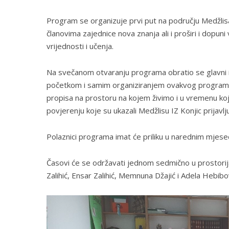
Program se organizuje prvi put na području Medžlisa
članovima zajednice nova znanja ali i proširi i dopun
vrijednosti i učenja.
Na svečanom otvaranju programa obratio se glavni ima
početkom i samim organiziranjem ovakvog programa is
propisa na prostoru na kojem živimo i u vremenu koj
povjerenju koje su ukazali Medžlisu IZ Konjic prijavl
Polaznici programa imat će priliku u narednim mjeseci
Časovi će se održavati jednom sedmično u prostorij
Zalihić, Ensar Zalihić, Memnuna Džajić i Adela Hebibov