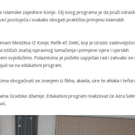
 Islamske zajednice Konjic. Cilj ovog programa je da pruži odrasl
i već postojeća i svakako obogati praktičnu primjenu islamskih
m Medzlisa IZ Konjic Refik ef. Delić, koji je izrazio zadovoljstv
tičući značaj ispravnog tumačenja i primjene vjere i vjerskih
em svjedočimo. Polaznicima je poželio uspješan rad i zahvalio se 
jujući se na edukativni program.
ma obogaćivati se znanjem iz fikha, akaida, sire te ahlaka i tefsir
ama Gradske džamije. Edukativni program realizovat će Azra Seli
ić.