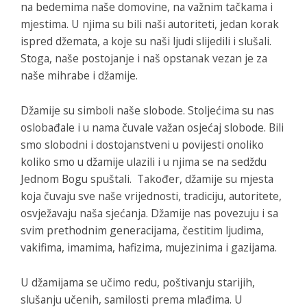
na bedemima naše domovine, na važnim tačkama i
mjestima. U njima su bili naši autoriteti, jedan korak
ispred džemata, a koje su naši ljudi slijedili i slušali.
Stoga, naše postojanje i naš opstanak vezan je za
naše mihrabe i džamije.
Džamije su simboli naše slobode. Stoljećima su nas
oslobađale i u nama čuvale važan osjećaj slobode. Bili
smo slobodni i dostojanstveni u povijesti onoliko
koliko smo u džamije ulazili i u njima se na sedždu
Jednom Bogu spuštali. Također, džamije su mjesta
koja čuvaju sve naše vrijednosti, tradiciju, autoritete,
osvježavaju naša sjećanja. Džamije nas povezuju i sa
svim prethodnim generacijama, čestitim ljudima,
vakifima, imamima, hafizima, mujezinima i gazijama.
U džamijama se učimo redu, poštivanju starijih,
slušanju učenih, samilosti prema mlađima. U