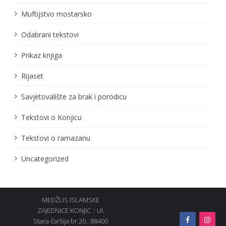
Muftijstvo mostarsko
Odabrani tekstovi
Prikaz knjiga
Rijaset
Savjetovalište za brak i porodicu
Tekstovi o Konjicu
Tekstovi o ramazanu
Uncategorized
MEDŽLIS ISLAMSKE
ZAJEDNICE KONJIC :: Ul.
Stara čaršija br.20., 88400