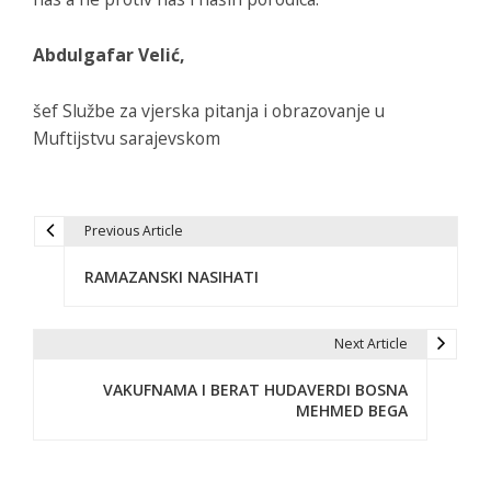
Abdulgafar Velić,
šef Službe za vjerska pitanja i obrazovanje u
Muftijstvu sarajevskom
Previous Article
N
RAMAZANSKI NASIHATI
a
v
Next Article
i
VAKUFNAMA I BERAT HUDAVERDI BOSNA
g
MEHMED BEGA
a
c