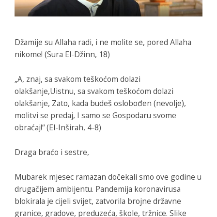
Džamije su Allaha radi, i ne molite se, pored Allaha
nikome!
(Sura El-Džinn, 18)
„A, znaj, sa svakom teškoćom dolazi
olakšanje,Uistnu, sa svakom teškoćom dolazi
olakšanje, Zato, kada budeš oslobođen (nevolje),
molitvi se predaj, I samo se Gospodaru svome
obraćaj!“
(El-Inširah, 4-8)
Draga braćo i sestre,
Mubarek mjesec ramazan dočekali smo ove godine u
drugačijem ambijentu. Pandemija koronavirusa
blokirala je cijeli svijet, zatvorila brojne državne
granice, gradove, preduzeća, škole, tržnice. Slike