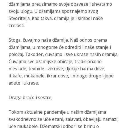
džamijama preuzimamo svoje obaveze i shvatamo
svoju ulogu. U džamijama spoznajemo svog
Stvoritelja. Kao takva, džamija je i simbol naše
zrelosti.
Stoga, čuvajmo naše džamije. Naš odnos prema
džamijama, u mnogome će odrediti i naše stanje i
položaj. Također, čuvajmo i sve ukrase naših džamija.
Čuvajmo sve džamijske običaje, tradicionalne
mevlude, tevhide i zikrove, dječije hatma dove,
itikafe, mukabele, ikrar dove, i mnoge druge lijepe
adete i ukrase.
Draga braćo i sestre,
Tokom aktuelne pandemije u našim džamijama
svakodnevno se uče ezani, salavati, obavljaju namazi,
uče mukabele. Džematski odbori se brinu o