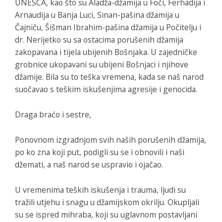
UNESCA, kao što su Aladža-džamija u Foči, Ferhadija i
Arnaudija u Banja Luci, Sinan-pašina džamija u
Čajniču, Šišman Ibrahim-pašina džamija u Počitelju i
dr. Nerijetko su sa ostacima porušenih džamija
zakopavana i tijela ubijenih Bošnjaka. U zajedničke
grobnice ukopavani su ubijeni Bošnjaci i njihove
džamije. Bila su to teška vremena, kada se naš narod
suočavao s teškim iskušenjima agresije i genocida.
Draga braćo i sestre,
Ponovnom izgradnjom svih naših porušenih džamija,
po ko zna koji put, podigli su se i obnovili i naši
džemati, a naš narod se uspravio i ojačao.
U vremenima teških iskušenja i trauma, ljudi su
tražili utjehu i snagu u džamijskom okrilju. Okupljali
su se ispred mihraba, koji su uglavnom postavljani