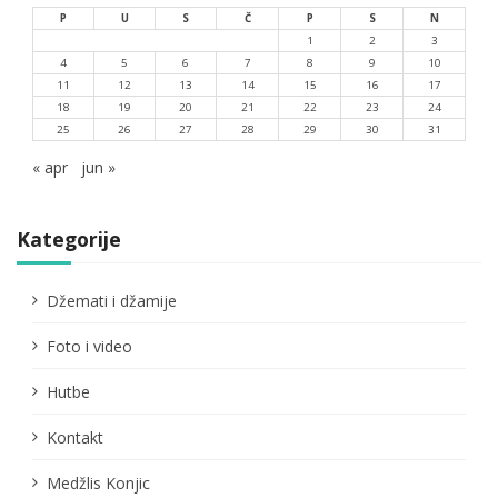
P
U
S
Č
P
S
N
1
2
3
4
5
6
7
8
9
10
11
12
13
14
15
16
17
18
19
20
21
22
23
24
25
26
27
28
29
30
31
« apr
jun »
Kategorije
Džemati i džamije
Foto i video
Hutbe
Kontakt
Medžlis Konjic