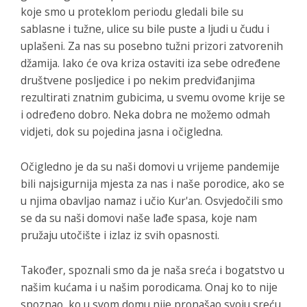
koje smo u proteklom periodu gledali bile su
sablasne i tužne, ulice su bile puste a ljudi u čudu i
uplašeni. Za nas su posebno tužni prizori zatvorenih
džamija. Iako će ova kriza ostaviti iza sebe određene
društvene posljedice i po nekim predviđanjima
rezultirati znatnim gubicima, u svemu ovome krije se
i određeno dobro. Neka dobra ne možemo odmah
vidjeti, dok su pojedina jasna i očigledna.
Očigledno je da su naši domovi u vrijeme pandemije
bili najsigurnija mjesta za nas i naše porodice, ako se
u njima obavljao namaz i učio Kur'an. Osvjedočili smo
se da su naši domovi naše lađe spasa, koje nam
pružaju utočište i izlaz iz svih opasnosti.
Također, spoznali smo da je naša sreća i bogatstvo u
našim kućama i u našim porodicama. Onaj ko to nije
spoznao, ko u svom domu nije pronašao svoju sreću,