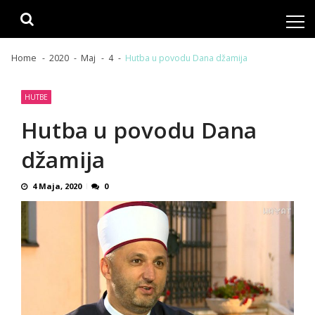
Skip
Skip
to
to
navigation
content
Home
2020
Maj
4
Hutba u povodu Dana džamija
HUTBE
Hutba u povodu Dana
džamija
4 Maja, 2020
0