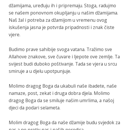
džamijama, uređuju ih i pripremaju. Stoga, radujmo
se našem ponovnom okupljanju u našim džamijama.
Naš žal i potreba za džamijom u vremenu ovog
iskušenja jasna je potvrda pripadnosti i znak čiste
vjere.
Budimo prave sahibije svoga vatana. Tražimo sve
Allahove znakove, sve čuvare i ljepote ove zemlje. Ta
svijest budi duboko poštivanje. Tada se vjera u srcu
smiruje a u djelu upotpunjuje.
Molimo dragog Boga da ukabuli naše ibadete, naše
namaze, post, zekat i druga dobra djela. Molimo
dragog Boga da se smiluje našim umrlima, a našoj
djeci da podari selameta.
Molim dragog Boga da naše džamije budu svjedok za
nas a ne protiv nas i naših porodica.