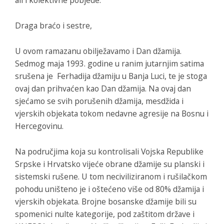
ali i kolektivne pobjede.
Draga braćo i sestre,
U ovom ramazanu obilježavamo i Dan džamija.
Sedmog maja 1993. godine u ranim jutarnjim satima
srušena je Ferhadija džamiju u Banja Luci, te je stoga
ovaj dan prihvaćen kao Dan džamija. Na ovaj dan
sjećamo se svih porušenih džamija, mesdžida i
vjerskih objekata tokom nedavne agresije na Bosnu i
Hercegovinu.
Na područjima koja su kontrolisali Vojska Republike
Srpske i Hrvatsko vijeće obrane džamije su planski i
sistemski rušene. U tom neciviliziranom i rušilačkom
pohodu uništeno je i oštećeno više od 80% džamija i
vjerskih objekata. Brojne bosanske džamije bili su
spomenici nulte kategorije, pod zaštitom države i