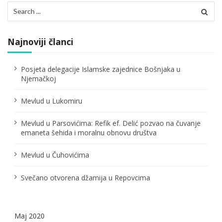
Search
i
for:
j
Najnoviji članci
a
č
Posjeta delegacije Islamske zajednice Bošnjaka u
Njemačkoj
l
Mevlud u Lukomiru
a
n
Mevlud u Parsovićima: Refik ef. Delić pozvao na čuvanje
emaneta šehida i moralnu obnovu društva
a
Mevlud u Čuhovićima
k
a
Svečano otvorena džamija u Repovcima
Maj 2020