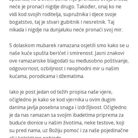
neće je pronaći nigdje drugo. Također, onaj ko ne
vidi kod svojih roditelja, supružnika i djece svoje
bogatstvo, taj je stvari gubitnik i nesretnik. Taj
nikada i nigdje na dunjaluku neće pronaći svoj mir.
S dolaskom mubarek ramazana osjetili smo kako se u
naše kuće spušta berićet i smirenost. Jasni znakovi
ove ramazanske blagodati su međusobno poštivanje,
odgovornost, ozbiljnost i neophodni mir u našim
kućama, porodicama i džematima.
Iako je post jedan od težih propisa naše vjere,
očigledno je kako se kod vjernika u ovim dugim
danima javlja posebna snaga i izdržljivost. Očigledno
je da nas ramazan sa svojim ibadetima priprema za
buduće dionice u našim životima, neke testove, koji
su pred nama, uz Božiju pomoć i za naše pojedinačne