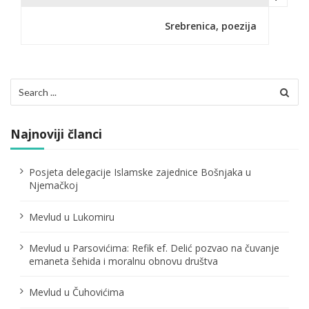
i
Srebrenica, poezija
g
a
c
Search
for:
i
j
Najnoviji članci
a
Posjeta delegacije Islamske zajednice Bošnjaka u
č
Njemačkoj
l
Mevlud u Lukomiru
a
Mevlud u Parsovićima: Refik ef. Delić pozvao na čuvanje
n
emaneta šehida i moralnu obnovu društva
a
Mevlud u Čuhovićima