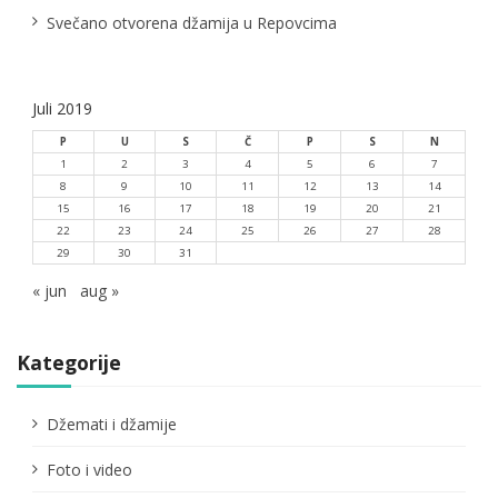
k
Svečano otvorena džamija u Repovcima
a
Juli 2019
P
U
S
Č
P
S
N
1
2
3
4
5
6
7
8
9
10
11
12
13
14
15
16
17
18
19
20
21
22
23
24
25
26
27
28
29
30
31
« jun
aug »
Kategorije
Džemati i džamije
Foto i video