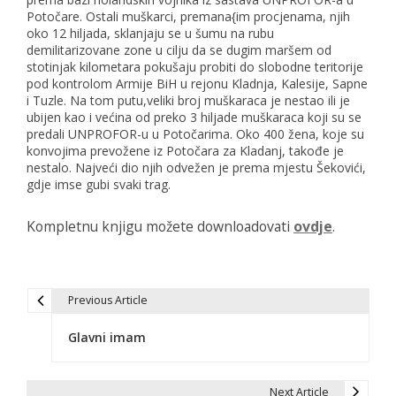
Potočare. Ostali muškarci, premana{im procjenama, njih
oko 12 hiljada, sklanjaju se u šumu na rubu
demilitarizovane zone u cilju da se dugim maršem od
stotinjak kilometara pokušaju probiti do slobodne teritorije
pod kontrolom Armije BiH u rejonu Kladnja, Kalesije, Sapne
i Tuzle. Na tom putu,veliki broj muškaraca je nestao ili je
ubijen kao i većina od preko 3 hiljade muškaraca koji su se
predali UNPROFOR-u u Potočarima. Oko 400 žena, koje su
konvojima prevožene iz Potočara za Kladanj, takođe je
nestalo. Najveći dio njih odvežen je prema mjestu Šekovići,
gdje imse gubi svaki trag.
Kompletnu knjigu možete downloadovati
ovdje
.
Previous Article
N
Glavni imam
a
v
Next Article