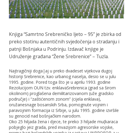
Knjiga “Samrtno Srebreničko ljeto – 95” je zbirka od
preko stotinu autentičnih svjedočenja o stradanju i
patnji Bošnjaka u Podrinju. Izdavač knjige je
Udruženje građana “Žene Srebrenice” – Tuzla.
Najtragičniji doga|aj u preko dvadeset vijekova dugoj
historiji Srebrenice, kao urbanog naselja, desio se u julu
1995. godine. Pored toga što je u aprilu 1993. godine
Rezolucijom OUN tzv. enklavaSrebrenica (grad sa širom
okolinom) proglašena demilitarizovanom (uže gradsko
područje) i “zaštićenom zonom” (cijela enklava),
oružanesnage bosanskih Srba, pomognute vojnim i
paravojnim formacija iz Srbije, u julu 1995. godine izvršile
su genocid nad bošnjačkim narodom.
Oko 25 hiljada žena i djece, te preko 3 hiljade mu{karaca
pobjeglo jeiz grada, pred invazijom agresorske vojske,
prema bazi holandskih vojnika iz sastava UNPROFOR-a u