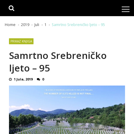
Skip
Skip
to
to
navigation
content
Home
2019
Juli
1
Samrtno Srebreničko ljeto – 95
PRIKAZ KNJIGA
Samrtno Srebreničko
ljeto – 95
1 Jula, 2019
0