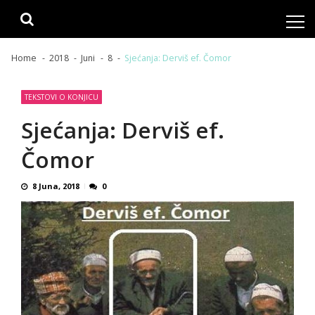
Skip
Skip
to
to
navigation
content
Home
2018
Juni
8
Sjećanja: Derviš ef. Čomor
TEKSTOVI O KONJICU
Sjećanja: Derviš ef.
Čomor
8 Juna, 2018
0