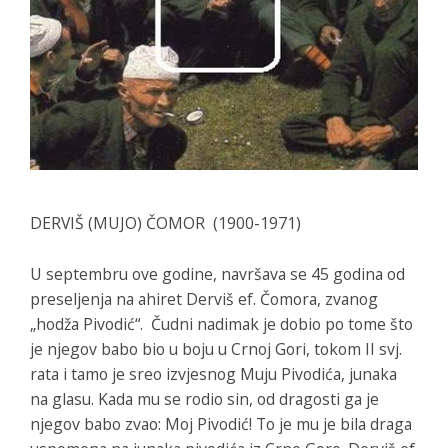
DERVIŠ (MUJO) ČOMOR (1900-1971)
U septembru ove godine, navršava se 45 godina od
preseljenja na ahiret Derviš ef. Čomora, zvanog
„hodža Pivodić“. Čudni nadimak je dobio po tome što
je njegov babo bio u boju u Crnoj Gori, tokom II svj.
rata i tamo je sreo izvjesnog Muju Pivodića, junaka
na glasu. Kada mu se rodio sin, od dragosti ga je
njegov babo zvao: Moj Pivodić! To je mu je bila draga