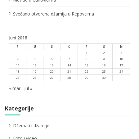
k
a
Svečano otvorena džamija u Repovcima
Juni 2018
P
U
S
Č
P
S
N
1
2
3
4
5
6
7
8
9
10
11
12
13
14
15
16
17
18
19
20
21
22
23
24
25
26
27
28
29
30
« mar
jul »
Kategorije
Džemati i džamije
Foto i video