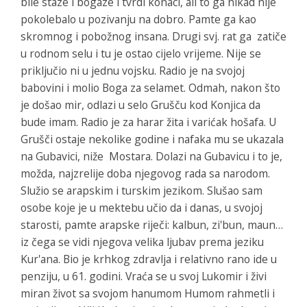
bile staze i bogaze i tvrdi konaci, ali to ga nikad nije
pokolebalo u pozivanju na dobro. Pamte ga kao
skromnog i pobožnog insana. Drugi svj. rat ga zatiče
u rodnom selu i tu je ostao cijelo vrijeme. Nije se
priključio ni u jednu vojsku. Radio je na svojoj
babovini i molio Boga za selamet. Odmah, nakon što
je došao mir, odlazi u selo Grušču kod Konjica da
bude imam. Radio je za harar žita i varićak hošafa. U
Grušči ostaje nekolike godine i nafaka mu se ukazala
na Gubavici, niže Mostara. Dolazi na Gubavicu i to je,
možda, najzrelije doba njegovog rada sa narodom.
Služio se arapskim i turskim jezikom. Slušao sam
osobe koje je u mektebu učio da i danas, u svojoj
starosti, pamte arapske riječi: kalbun, zi'bun, maun…
iz čega se vidi njegova velika ljubav prema jeziku
Kur'ana. Bio je krhkog zdravlja i relativno rano ide u
penziju, u 61. godini. Vraća se u svoj Lukomir i živi
miran život sa svojom hanumom Humom rahmetli i