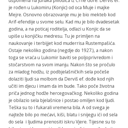
uspomena na junaka pivodića iz Crne Gore. Derviš ef.
je rođen u Lukomiru (Konjic) od oca Muje i majke
Mejre. Osnovno obrazovanje mu je bio mekteb kod
Arif-efendije u svome selu. Kad mu je bilo dvadesetak
godina, a na poticaj roditelja, odlazi u Konjic da se
upiše u konjičku medresu. Tu je primljen na
naukovanje i terbijjet kod muderrisa Rustempašića.
Ostaje nekoliko godina (negdje do 1927.), a nakon
toga se vraća u Lukomir baviti se poljoprivredom i
stočarstvom na svom imanju. Nakon što se pročulo
za mladog hodžu, iz podbjelašničkih sela počeše
dolaziti ljudi sa molbom da Derviš ef. dođe kod njih
učiti im djecu i imam da im bude. Tako poče životna
priča jednog hodže hercegovačkog. Nekoliko godina
je obilazio sela bjelašnice i postao omiljen kod ljudi.
Teška su to i fukarali vremena bila. A od svega je
najteže bilo po mećavi, kiši, blatu i snijegu ići od sela
do sela i ljudima prenositi iskru Vjere. Tijesne su to