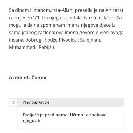
Sa dinom i imanom,inša-Allah, preselio je na Ahiret u
ranu jesen ‘71. Iza njega su ostala dva sina i kćer. (Ne
mogu, a da ne spomenem imena njegove djece iz
samo jednog razloga: ova imena govore o vjeri ovoga
insana, dobrog „hodže Pivodića“: Sulejman,
Muhammed i Rabija.)
Azem ef. Čomor
Previous Article
N
Proljeće je pred nama. Učimo iz znakova
a
njegovih!
v