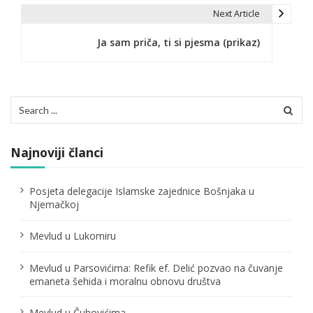
i
Next Article
g
Ja sam priča, ti si pjesma (prikaz)
a
c
Search
i
for:
j
Najnoviji članci
a
č
Posjeta delegacije Islamske zajednice Bošnjaka u
Njemačkoj
l
Mevlud u Lukomiru
a
n
Mevlud u Parsovićima: Refik ef. Delić pozvao na čuvanje
emaneta šehida i moralnu obnovu društva
a
Mevlud u Čuhovićima