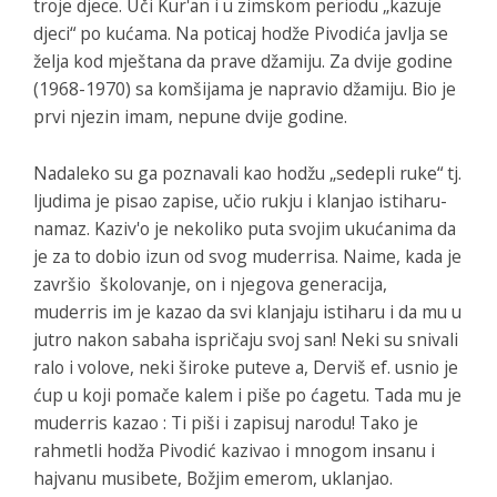
troje djece. Uči Kur'an i u zimskom periodu „kazuje
djeci“ po kućama. Na poticaj hodže Pivodića javlja se
želja kod mještana da prave džamiju. Za dvije godine
(1968-1970) sa komšijama je napravio džamiju. Bio je
prvi njezin imam, nepune dvije godine.
Nadaleko su ga poznavali kao hodžu „sedepli ruke“ tj.
ljudima je pisao zapise, učio rukju i klanjao istiharu-
namaz. Kaziv'o je nekoliko puta svojim ukućanima da
je za to dobio izun od svog muderrisa. Naime, kada je
završio školovanje, on i njegova generacija,
muderris im je kazao da svi klanjaju istiharu i da mu u
jutro nakon sabaha ispričaju svoj san! Neki su snivali
ralo i volove, neki široke puteve a, Derviš ef. usnio je
ćup u koji pomače kalem i piše po ćagetu. Tada mu je
muderris kazao : Ti piši i zapisuj narodu! Tako je
rahmetli hodža Pivodić kazivao i mnogom insanu i
hajvanu musibete, Božjim emerom, uklanjao.