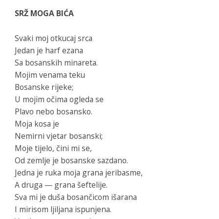
SRŽ MOGA BIĆA
Svaki moj otkucaj srca
Jedan je harf ezana
Sa bosanskih minareta.
Mojim venama teku
Bosanske rijeke;
U mojim očima ogleda se
Plavo nebo bosansko.
Moja kosa je
Nemirni vjetar bosanski;
Moje tijelo, čini mi se,
Od zemlje je bosanske sazdano.
Jedna je ruka moja grana jeribasme,
A druga — grana šeftelije.
Sva mi je duša bosančicom išarana
I mirisom ljiljana ispunjena.