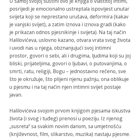
U samoj svojoj suštini ovo je knjiga o vlastitoj intimi,
posrijedi je emocionalno ustreptala ispovijest unutar
svijeta koji se neprestano urušava, deformira (kakav
je vanjski svijet), a zatim iznova i iznova gradi (kako
je prikazan odnos pjesnikinje i svijeta). Na taj način
Halilovićeva, uslovno kazano, otvara vrata svog života
i uvodi nas u njega, obznanjujući svoj intimni
prostor, govori o sebi, ali i drugima, ljudima koji su joj
bliski, prijateljima, govori o ljubavi, o putovanjima, o
smrti, ratu, religiji, Bogu – jednostavno rečeno, sve
što je okružuje, što plijeni njenu pažnju, ona oblikuje
u pjesmu i na taj način njen intimni svijet postaje
javan.
Halilovićeva svojom prvom knjigom pjesama iskustva
života (i svog i tuđeg) prenosi u poeziju. Iz njenog
„susreta“ sa svakim novim danom, sa umjetnošću
(književnost, film, slikarstvo, muzika) nastaju pjesme.