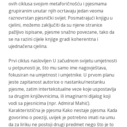
ovih ciklusa svojom metaforičnošću i pjesmama
grupiranim unutar njih ocrtavaju jedan veoma
raznovrstan pjesnički svijet. Posmatrajući knjigu u
cjelini, možemo zaključiti da su njene stranice
pažljivo ispisane, pjesme snažno povezane, tako da
se na razini cijele knjige gradi koherentna i
ujednačena cjelina.
Prvi ciklus naslovljen
U začudnom svijetu umjetnosti
u potpunosti je, što mu samo ime nagovještava,
fokusiran na umjetnost i umjetnike. U prvom planu
jeste zapitanost autorice o nastanku/nestanku
pjesme, zatim intertekstualne veze koje uspostavlja
sa drugim književnicima, ili imaginarni dijalog koji
vodi sa pjesnicima (npr. Admiral Mahić).
Karakteristična je pjesma
Kako nestaje pjesma
. Kada
govorimo o poeziji, uvijek je potrebno imati na umu
da za liriku ne postoji drugi predmet nego što je to