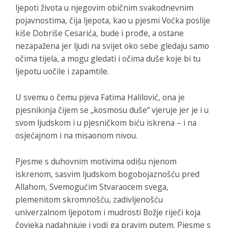
ljepoti života u njegovim običnim svakodnevnim
pojavnostima, čija ljepota, kao u pjesmi
Voćka poslije
kiše
Dobriše Cesarića, bude i prođe, a ostane
nezapažena jer ljudi na svijet oko sebe gledaju samo
očima tijela, a mogu gledati i očima duše koje bi tu
ljepotu uočile i zapamtile.
U svemu o čemu pjeva Fatima Halilović, ona je
pjesnikinja čijem se „kosmosu duše“ vjeruje jer je i u
svom ljudskom i u pjesničkom biću iskrena – i na
osjećajnom i na misaonom nivou.
Pjesme s duhovnim motivima odišu njenom
iskrenom, sasvim ljudskom bogobojaznošću pred
Allahom, Svemogućim Stvaraocem svega,
plemenitom skromnošću, zadivljenošću
univerzalnom ljepotom i mudrosti Božje riječi koja
čovjeka nadahnjuje i vodi ga pravim putem. Pjesme s