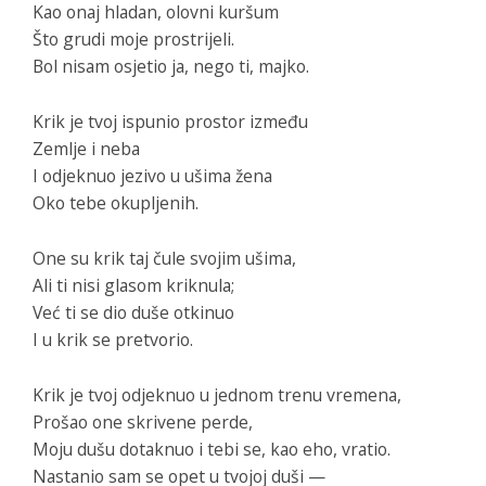
Kao onaj hladan, olovni kuršum
Što grudi moje prostrijeli.
Bol nisam osjetio ja, nego ti, majko.
Krik je tvoj ispunio prostor između
Zemlje i neba
I odjeknuo jezivo u ušima žena
Oko tebe okupljenih.
One su krik taj čule svojim ušima,
Ali ti nisi glasom kriknula;
Već ti se dio duše otkinuo
I u krik se pretvorio.
Krik je tvoj odjeknuo u jednom trenu vremena,
Prošao one skrivene perde,
Moju dušu dotaknuo i tebi se, kao eho, vratio.
Nastanio sam se opet u tvojoj duši —