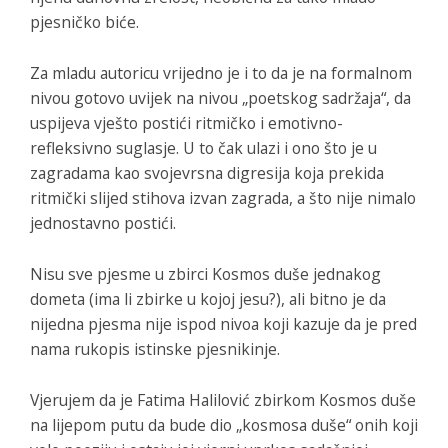
pjesničko biće.
Za mladu autoricu vrijedno je i to da je na formalnom
nivou gotovo uvijek na nivou „poetskog sadržaja“, da
uspijeva vješto postići ritmičko i emotivno-
refleksivno suglasje. U to čak ulazi i ono što je u
zagradama kao svojevrsna digresija koja prekida
ritmički slijed stihova izvan zagrada, a što nije nimalo
jednostavno postići.
Nisu sve pjesme u zbirci
Kosmos duše
jednakog
dometa (ima li zbirke u kojoj jesu?), ali bitno je da
nijedna pjesma nije ispod nivoa koji kazuje da je pred
nama rukopis istinske pjesnikinje.
Vjerujem da je Fatima Halilović zbirkom
Kosmos duše
na lijepom putu da bude dio „kosmosa duše“ onih koji