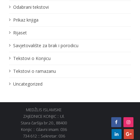
Odabrani tekstovi
Prikaz knjiga
Rijaset
Savjetovalište za brak i porodicu
Tekstovi o Konjicu
Tekstovi o ramazanu
Uncategorized
MEDŽLIS ISLAMSKE
ZAJEDNICE KONJIC :: Ul.
Stara čaršija br.20., 88400
Konjic :: Glavni imam: 036
734 612 :: Sekretar: 036