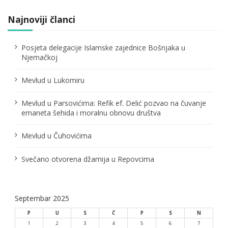
j
a
Najnoviji članci
č
Posjeta delegacije Islamske zajednice Bošnjaka u
l
Njemačkoj
a
Mevlud u Lukomiru
n
Mevlud u Parsovićima: Refik ef. Delić pozvao na čuvanje
a
emaneta šehida i moralnu obnovu društva
k
Mevlud u Čuhovićima
a
Svečano otvorena džamija u Repovcima
Septembar 2025
P
U
S
Č
P
S
N
1
2
3
4
5
6
7