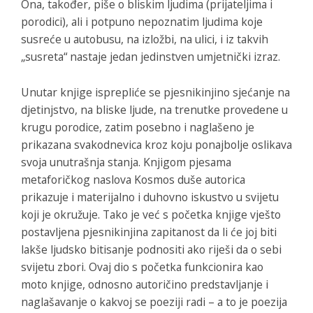
Ona, također, piše o bliskim ljudima (prijateljima i
porodici), ali i potpuno nepoznatim ljudima koje
susreće u autobusu, na izložbi, na ulici, i iz takvih
„susreta“ nastaje jedan jedinstven umjetnički izraz.
Unutar knjige isprepliće se pjesnikinjino sjećanje na
djetinjstvo, na bliske ljude, na trenutke provedene u
krugu porodice, zatim posebno i naglašeno je
prikazana svakodnevica kroz koju ponajbolje oslikava
svoja unutrašnja stanja. Knjigom pjesama
metaforičkog naslova
Kosmos duše
autorica
prikazuje i materijalno i duhovno iskustvo u svijetu
koji je okružuje. Tako je već s početka knjige vješto
postavljena pjesnikinjina zapitanost da li će joj biti
lakše ljudsko bitisanje podnositi ako riješi da o sebi
svijetu zbori. Ovaj dio s početka funkcionira kao
moto knjige, odnosno autoričino predstavljanje i
naglašavanje o kakvoj se poeziji radi – a to je poezija