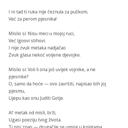
I ni tad ti ruka nije čeznula za puškom,
Već za perom pjesnika!
Mislio si: Nisu meci u mojoj ruci,
Već lgoovi stihovi.
I nije zvuk metaka nadjačao
Zvuk glasa nekoć voljene djevojke.
Mislio si: Voli li ona još uvijek vojnike, a ne
pjesnike?
O, samo da hoće — ovo završiti, napisao bih joj
pjesmu,
Lijepu kao onu Juditi Gotje.
Al’ metak od misli, brži,
Ugasi poeziju tvog života.
Ti nisi znao — drugačije se umire u knjigama,