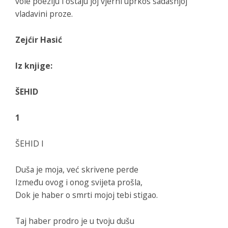
vole poeziju i ostaju joj vjerni uprkos sadašnjoj
vladavini proze.
Zejćir Hasić
Iz knjige:
ŠEHID
1
ŠEHID I
Duša je moja, već skrivene perde
Između ovog i onog svijeta prošla,
Dok je haber o smrti mojoj tebi stigao.
Taj haber prodro je u tvoju dušu