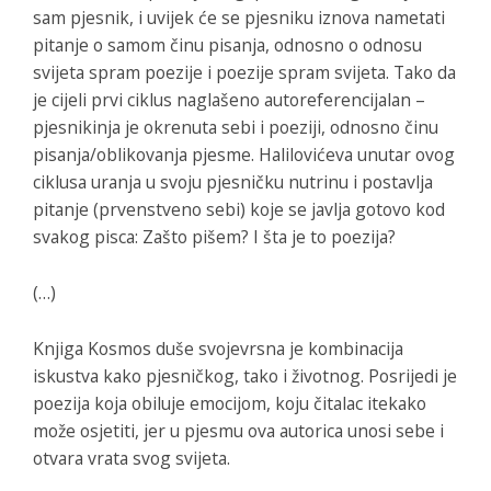
sam pjesnik, i uvijek će se pjesniku iznova nametati
pitanje o samom činu pisanja, odnosno o odnosu
svijeta spram poezije i poezije spram svijeta. Tako da
je cijeli prvi ciklus naglašeno autoreferencijalan –
pjesnikinja je okrenuta sebi i poeziji, odnosno činu
pisanja/oblikovanja pjesme. Halilovićeva unutar ovog
ciklusa uranja u svoju pjesničku nutrinu i postavlja
pitanje (prvenstveno sebi) koje se javlja gotovo kod
svakog pisca: Zašto pišem? I šta je to poezija?
(…)
Knjiga
Kosmos duše
svojevrsna je kombinacija
iskustva kako pjesničkog, tako i životnog. Posrijedi je
poezija koja obiluje emocijom, koju čitalac itekako
može osjetiti, jer u pjesmu ova autorica unosi sebe i
otvara vrata svog svijeta.