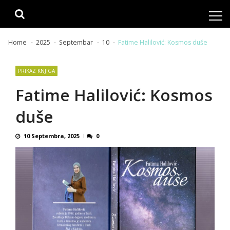
Skip
Skip
to
to
navigation
content
Home
2025
Septembar
10
Fatime Halilović: Kosmos duše
PRIKAZ KNJIGA
Fatime Halilović: Kosmos
duše
10 Septembra, 2025
0