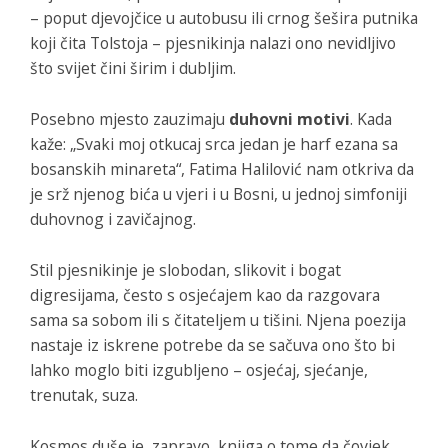
– poput djevojčice u autobusu ili crnog šešira putnika
koji čita Tolstoja – pjesnikinja nalazi ono nevidljivo
što svijet čini širim i dubljim.
Posebno mjesto zauzimaju
duhovni motivi
. Kada
kaže: „Svaki moj otkucaj srca jedan je harf ezana sa
bosanskih minareta“, Fatima Halilović nam otkriva da
je srž njenog bića u vjeri i u Bosni, u jednoj simfoniji
duhovnog i zavičajnog.
Stil pjesnikinje je slobodan, slikovit i bogat
digresijama, često s osjećajem kao da razgovara
sama sa sobom ili s čitateljem u tišini. Njena poezija
nastaje iz iskrene potrebe da se sačuva ono što bi
lahko moglo biti izgubljeno – osjećaj, sjećanje,
trenutak, suza.
Kosmos duše
je, zapravo, knjiga o tome da čovjek