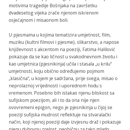
motivima tragedije Bošnjaka na završetku
dvadesetog vijeka zrače njenom iskrenom
osjećajnom i misaonom boli.
U pjesmama u kojima tematizira umjetnost, film,
muziku (kultni filmovi i pjesme), slikarstvo, a napose
književnost s akcentom na poeziji, Fatima Halilović
pokazuje da se kao ličnost u svakodnevnom životu i
kao umjetnica (pjesnikinja) učila i stasala „u krilu“
umjetnosti, koju obično određujemo pojmom
„klasična“, u kojem je sadržana, prije svega, misao o
neprolaznoj vrijednosti i uporednom hodu s
vremenom. Posebno bih istakao njenu bliskost sa
sufijskom poezijom, ali i to da ona nije njen
ovovremeni epigon, nego je pjesnikinja u čijoj se
poeziji sufijska mudrost reflektuje na stvaralački
način, koji njenoj poeziji daje izvjesnu draž i pokazuje
njenu duhovnu zrelost, neobičnu za tako mlado