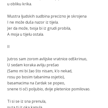
u obliku krika.
Mustra ljudskih sudbina precizno je skrojena
I ne može duša nazor iz tijela.
Jer da može, tvoja bi iz grudi probila,
A moja u tijelu ostala.
II
Jutros sam zorom avlijske vratnice odškrinuo,
U sedam koraka avliju prešao
(Samo mi bi žao što nisam, k'o nekad,
rosu po bosim tabanima osjetio),
basamacima na čardak se popeo,
snene ti oči poljubio, dvije pletenice pomilovao.
Ti si se iz sna prenula,
suza ti iz oka kanula.