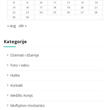
8
9
10
11
12
13
14
15
16
17
18
19
20
21
22
23
24
25
26
27
28
29
30
« aug
okt »
Kategorije
Džemati i džamije
Foto i video
Hutbe
Kontakt
Medžlis Konjic
Muftijstvo mostarsko