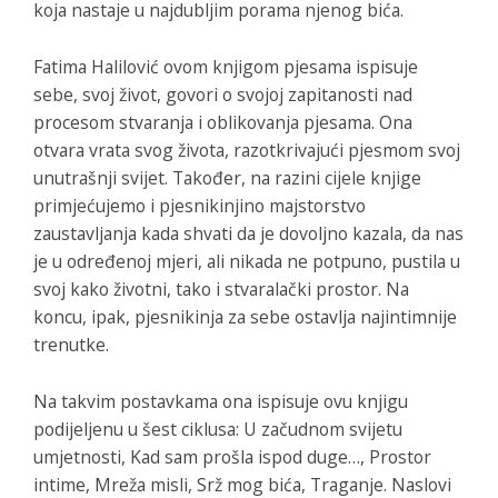
koja nastaje u najdubljim porama njenog bića.
Fatima Halilović ovom knjigom pjesama ispisuje
sebe, svoj život, govori o svojoj zapitanosti nad
procesom stvaranja i oblikovanja pjesama. Ona
otvara vrata svog života, razotkrivajući pjesmom svoj
unutrašnji svijet. Također, na razini cijele knjige
primjećujemo i pjesnikinjino majstorstvo
zaustavljanja kada shvati da je dovoljno kazala, da nas
je u određenoj mjeri, ali nikada ne potpuno, pustila u
svoj kako životni, tako i stvaralački prostor. Na
koncu, ipak, pjesnikinja za sebe ostavlja najintimnije
trenutke.
Na takvim postavkama ona ispisuje ovu knjigu
podijeljenu u šest ciklusa:
U začudnom svijetu
umjetnosti
,
Kad sam prošla ispod duge…
,
Prostor
intime
,
Mreža misli
,
Srž mog bića
,
Traganje
. Naslovi