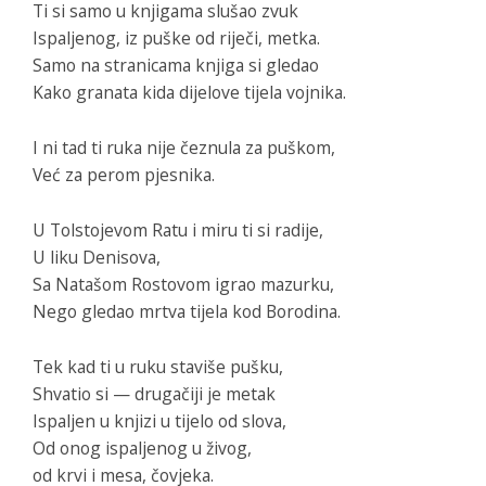
Ti si samo u knjigama slušao zvuk
Ispaljenog, iz puške od riječi, metka.
Samo na stranicama knjiga si gledao
Kako granata kida dijelove tijela vojnika.
I ni tad ti ruka nije čeznula za puškom,
Već za perom pjesnika.
U Tolstojevom Ratu i miru ti si radije,
U liku Denisova,
Sa Natašom Rostovom igrao mazurku,
Nego gledao mrtva tijela kod Borodina.
Tek kad ti u ruku staviše pušku,
Shvatio si — drugačiji je metak
Ispaljen u knjizi u tijelo od slova,
Od onog ispaljenog u živog,
od krvi i mesa, čovjeka.