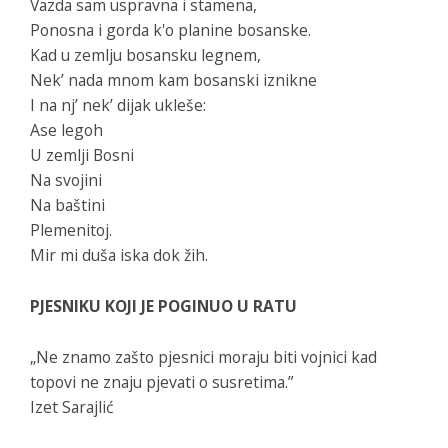
Vazda sam uspravna i stamena,
Ponosna i gorda k'o planine bosanske.
Kad u zemlju bosansku legnem,
Nek’ nada mnom kam bosanski iznikne
I na nj’ nek’ dijak ukleše:
Ase legoh
U zemlji Bosni
Na svojini
Na baštini
Plemenitoj.
Mir mi duša iska dok žih.
PJESNIKU KOJI JE POGINUO U RATU
„Ne znamo zašto pjesnici moraju biti vojnici kad
topovi ne znaju pjevati o susretima.”
Izet Sarajlić