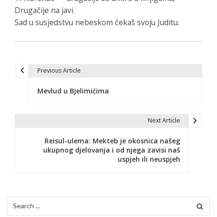
Drugačije na javi.
Sad u susjedstvu nebeskom čekaš svoju Juditu.
Previous Article
N
Mevlud u Bjelimićima
a
v
Next Article
i
Reisul-ulema: Mekteb je okosnica našeg
g
ukupnog djelovanja i od njega zavisi naš
uspjeh ili neuspjeh
a
c
i
Search
for: