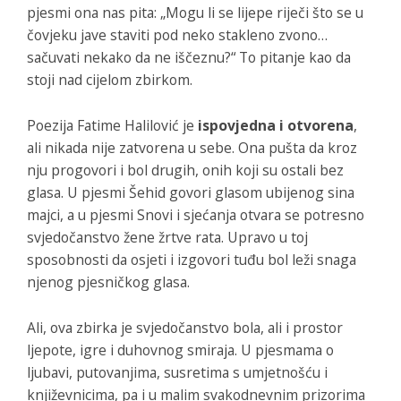
pjesmi ona nas pita: „Mogu li se lijepe riječi što se u
čovjeku jave staviti pod neko stakleno zvono…
sačuvati nekako da ne iščeznu?“ To pitanje kao da
stoji nad cijelom zbirkom.
Poezija Fatime Halilović je
ispovjedna i otvorena
,
ali nikada nije zatvorena u sebe. Ona pušta da kroz
nju progovori i bol drugih, onih koji su ostali bez
glasa. U pjesmi
Šehid
govori glasom ubijenog sina
majci, a u pjesmi
Snovi i sjećanja
otvara se potresno
svjedočanstvo žene žrtve rata. Upravo u toj
sposobnosti da osjeti i izgovori tuđu bol leži snaga
njenog pjesničkog glasa.
Ali, ova zbirka je svjedočanstvo bola, ali i prostor
ljepote, igre i duhovnog smiraja. U pjesmama o
ljubavi, putovanjima, susretima s umjetnošću i
književnicima, pa i u malim svakodnevnim prizorima