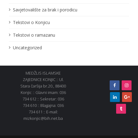
Savjetovalište za brak i porodicu
Tekstovi o Konjicu
Tekstovi o ramazanu
Uncategorized
MEDŽLIS ISLAMSKE
ZAJEDNICE KONJIC :: Ul.
Stara čaršija br.20., 88400
Konjic :: Glavni imam: 036
734 612 :: Sekretar: 036
734 610 :: Blagajna: 036
734 611 :: E-mail:
mizkonjic@bih.net.ba