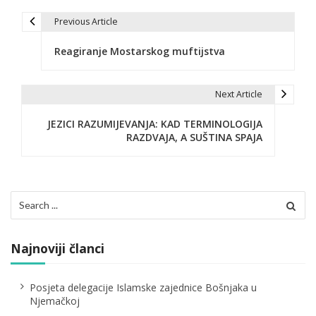
Previous Article
N
Reagiranje Mostarskog muftijstva
a
v
Next Article
i
JEZICI RAZUMIJEVANJA: KAD TERMINOLOGIJA
g
RAZDVAJA, A SUŠTINA SPAJA
a
c
Search
i
for:
j
Najnoviji članci
a
č
Posjeta delegacije Islamske zajednice Bošnjaka u
Njemačkoj
l