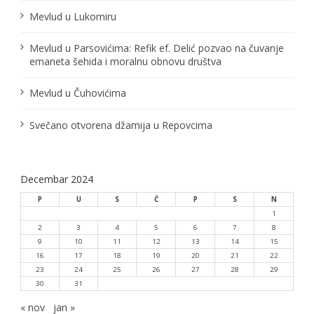
Mevlud u Lukomiru
a
n
Mevlud u Parsovićima: Refik ef. Delić pozvao na čuvanje
emaneta šehida i moralnu obnovu društva
a
Mevlud u Čuhovićima
k
a
Svečano otvorena džamija u Repovcima
Decembar 2024
P
U
S
Č
P
S
N
1
2
3
4
5
6
7
8
9
10
11
12
13
14
15
16
17
18
19
20
21
22
23
24
25
26
27
28
29
30
31
« nov
jan »