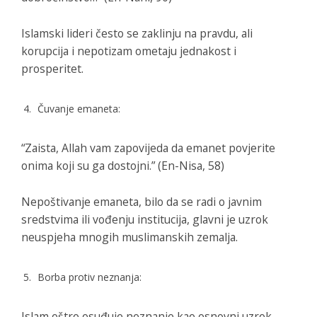
Islamski lideri često se zaklinju na pravdu, ali
korupcija i nepotizam ometaju jednakost i
prosperitet.
Čuvanje emaneta:
“Zaista, Allah vam zapovijeda da emanet povjerite
onima koji su ga dostojni.” (En-Nisa, 58)
Nepoštivanje emaneta, bilo da se radi o javnim
sredstvima ili vođenju institucija, glavni je uzrok
neuspjeha mnogih muslimanskih zemalja.
Borba protiv neznanja:
Islam oštro osuđuje neznanje kao osnovni uzrok