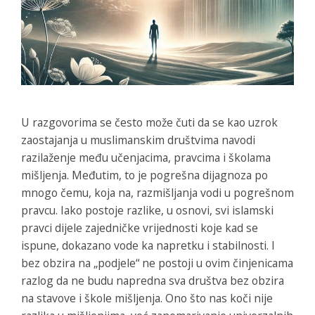
U razgovorima se često može čuti da se kao uzrok
zaostajanja u muslimanskim društvima navodi
razilaženje među učenjacima, pravcima i školama
mišljenja. Međutim, to je pogrešna dijagnoza po
mnogo čemu, koja na, razmišljanja vodi u pogrešnom
pravcu. Iako postoje razlike, u osnovi, svi islamski
pravci dijele zajedničke vrijednosti koje kad se
ispune, dokazano vode ka napretku i stabilnosti. I
bez obzira na „podjele“ ne postoji u ovim činjenicama
razlog da ne budu napredna sva društva bez obzira
na stavove i škole mišljenja. Ono što nas koči nije