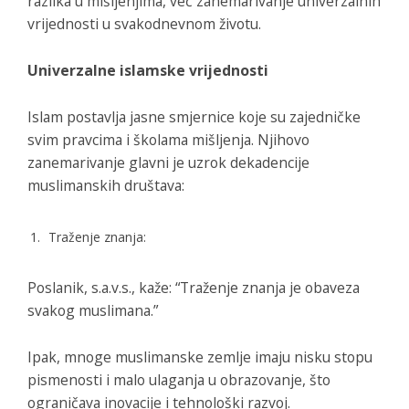
razlika u mišljenjima, već zanemarivanje univerzalnih
vrijednosti u svakodnevnom životu.
Univerzalne islamske vrijednosti
Islam postavlja jasne smjernice koje su zajedničke
svim pravcima i školama mišljenja. Njihovo
zanemarivanje glavni je uzrok dekadencije
muslimanskih društava:
Traženje znanja:
Poslanik, s.a.v.s., kaže: “Traženje znanja je obaveza
svakog muslimana.”
Ipak, mnoge muslimanske zemlje imaju nisku stopu
pismenosti i malo ulaganja u obrazovanje, što
ograničava inovacije i tehnološki razvoj.