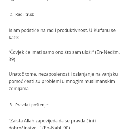
Rad i trud:
Islam podstiče na rad i produktivnost. U Kur'anu se
kaže:
“Čovjek će imati samo ono što sam uloži.” (En-Nedžm,
39)
Unatoč tome, nezaposlenost i oslanjanje na vanjsku
pomoć česti su problemi u mnogim muslimanskim
zemljama.
Pravda i poštenje:
“Zaista Allah zapovijeda da se pravda čini i
dobročinstvo…” (En-Nahl, 90)