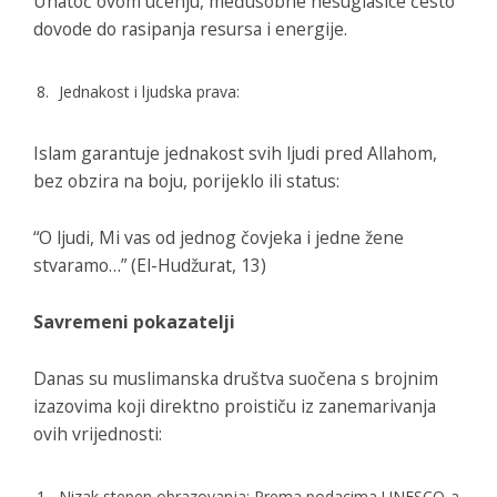
Unatoč ovom učenju, međusobne nesuglasice često
dovode do rasipanja resursa i energije.
Jednakost i ljudska prava:
Islam garantuje jednakost svih ljudi pred Allahom,
bez obzira na boju, porijeklo ili status:
“O ljudi, Mi vas od jednog čovjeka i jedne žene
stvaramo…” (El-Hudžurat, 13)
Savremeni pokazatelji
Danas su muslimanska društva suočena s brojnim
izazovima koji direktno proističu iz zanemarivanja
ovih vrijednosti:
Nizak stepen obrazovanja: Prema podacima UNESCO-a,