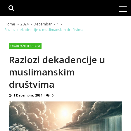
Skip
Skip
to
to
navigation
content
Home
2024
Decembar
1
Razlozi dekadencije u muslimanskim društvima
ODABRANI TEKSTOVI
Razlozi dekadencije u
muslimanskim
društvima
1 Decembra, 2024
0