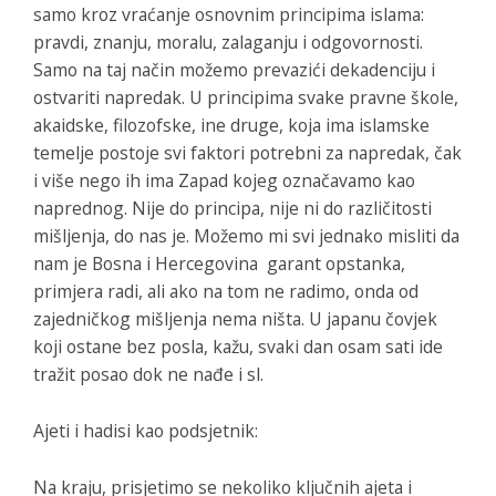
samo kroz vraćanje osnovnim principima islama:
pravdi, znanju, moralu, zalaganju i odgovornosti.
Samo na taj način možemo prevazići dekadenciju i
ostvariti napredak. U principima svake pravne škole,
akaidske, filozofske, ine druge, koja ima islamske
temelje postoje svi faktori potrebni za napredak, čak
i više nego ih ima Zapad kojeg označavamo kao
naprednog. Nije do principa, nije ni do različitosti
mišljenja, do nas je. Možemo mi svi jednako misliti da
nam je Bosna i Hercegovina garant opstanka,
primjera radi, ali ako na tom ne radimo, onda od
zajedničkog mišljenja nema ništa. U japanu čovjek
koji ostane bez posla, kažu, svaki dan osam sati ide
tražit posao dok ne nađe i sl.
Ajeti i hadisi kao podsjetnik:
Na kraju, prisjetimo se nekoliko ključnih ajeta i