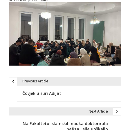
Previous Article
N
Čovjek u suri Adijat
a
v
Next Article
i
Na Fakultetu islamskih nauka doktorirala
g
hafiza Lejla Boškailo