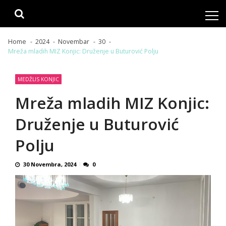
Skip
Skip
to
to
navigation
content
Home
2024
Novembar
30
Mreža mladih MIZ Konjic: Druženje u Buturović Polju
MEDŽLIS KONJIC
Mreža mladih MIZ Konjic:
Druženje u Buturović
Polju
30 Novembra, 2024
0