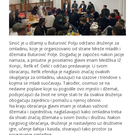
Sinoć je u džamiji u Buturović Polju održano druženje za
omladinu, koje je organizovano od strane Mreže mladih i
džemata Buturović Polje. Događaj je započeo nakon jacije
namaza, a prisutne je poselamio glavni imam Medžlisa IZ
Konjic, Refik ef. Delić i održao predavanje. U svom
obraćanju, Refik efendija je naglasio značaj ovakvih
okupljanja za omladinu, ukazujući na izazove i trendove s
kojima se mladi suočavaju. Također, osvrnuo se na
nedavne poplave koje su pogodile ovo mjesto i džemat,
podsjećajući da život ne smije stati te da ovakva druženja
obogaćuju zajednicu i pomažu u njenoj obnovi.
Na kraju obraćanja glavni imam je istakao važnost
džemata i zajedništva, naglašavajući kako omladina treba
da shvati značaj džemata u svom životu i društvu. Nakon
njegovog obraćanja, druženje je nastavljeno uz društvene
igre, učenje ilahija i kasida, stvarajući tako prostor za
povezivanje omladine.