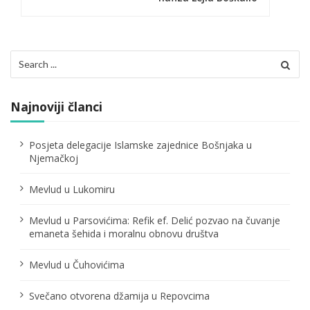
a
c
Search
i
for:
j
Najnoviji članci
a
č
Posjeta delegacije Islamske zajednice Bošnjaka u
Njemačkoj
l
Mevlud u Lukomiru
a
n
Mevlud u Parsovićima: Refik ef. Delić pozvao na čuvanje
emaneta šehida i moralnu obnovu društva
a
Mevlud u Čuhovićima
k
a
Svečano otvorena džamija u Repovcima