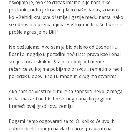
osvojimo je, ovo što danas imamo nije nam niko
poklonio, neko je krvavo platio naše danas, znamo i
ko – šehidi kraj ove džamije i gazije među nama. Kako
se odnosimo prema njima. Poštujemo li naše borce iz
prošle agresije na BiH?
Ne poštujemo. Ako sam ja bio daleko od Bosne ili u
Bosni al negdje u pozadini hoću ista prava kao i onaj
što je u rov uskakao. Šta je on bolji od mene?
rečenice su kojima pobijamo pravdu i remetimo red i
poredak u opovj kao i u mnogim drugima stvarima.
Ako sam na vlasti bliži mi je za zaposliti neko iz moga
roda, makar i ne bio borac nego onaj ko je ginuo
braneći ovaj grad i ovu zemlju!
Bogami ćemo odgovarati za to. O, koliko će svojih
dobrih dijela mnogi na vlasti danas prebaciti na