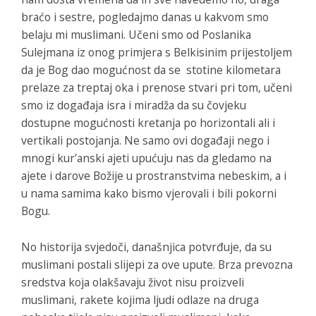
braćo i sestre, pogledajmo danas u kakvom smo
belaju mi muslimani. Učeni smo od Poslanika
Sulejmana iz onog primjera s Belkisinim prijestoljem
da je Bog dao mogućnost da se stotine kilometara
prelaze za treptaj oka i prenose stvari pri tom, učeni
smo iz događaja isra i miradža da su čovjeku
dostupne mogućnosti kretanja po horizontali ali i
vertikali postojanja. Ne samo ovi događaji nego i
mnogi kur'anski ajeti upućuju nas da gledamo na
ajete i darove Božije u prostranstvima nebeskim, a i
u nama samima kako bismo vjerovali i bili pokorni
Bogu.
No historija svjedoči, današnjica potvrđuje, da su
muslimani postali slijepi za ove upute. Brza prevozna
sredstva koja olakšavaju život nisu proizveli
muslimani, rakete kojima ljudi odlaze na druga