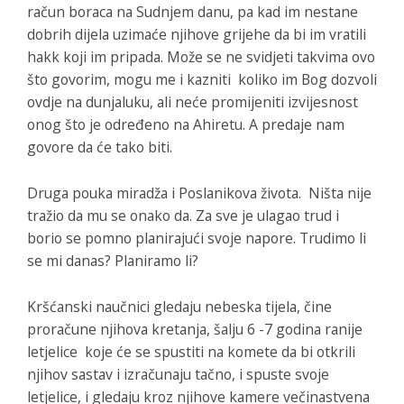
račun boraca na Sudnjem danu, pa kad im nestane
dobrih dijela uzimaće njihove grijehe da bi im vratili
hakk koji im pripada. Može se ne svidjeti takvima ovo
što govorim, mogu me i kazniti koliko im Bog dozvoli
ovdje na dunjaluku, ali neće promijeniti izvijesnost
onog što je određeno na Ahiretu. A predaje nam
govore da će tako biti.
Druga pouka miradža i Poslanikova života. Ništa nije
tražio da mu se onako da. Za sve je ulagao trud i
borio se pomno planirajući svoje napore. Trudimo li
se mi danas? Planiramo li?
Kršćanski naučnici gledaju nebeska tijela, čine
proračune njihova kretanja, šalju 6 -7 godina ranije
letjelice koje će se spustiti na komete da bi otkrili
njihov sastav i izračunaju tačno, i spuste svoje
letjelice, i gledaju kroz njihove kamere večinastvena