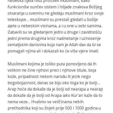
nebeska tijela nisu proizveli muslimani, kako
funkcioniše sunčev sistem i hiljade znakova Božijeg
stvaranja u svemiru ne gledaju muslimani kroz svoje
teleskope… muslimani su prestali gledati u božije
ajete u nebeskim visinama, a i u one u sebi samima.
Zabavili su se gledanjem jedni u druge i zavidnošću
jedni prema drugima kroz nadmetanje i uznosenje
zemaljskim darovima koja nam je Allah dao da bi se
pomagali njima ali i dokazali ko će više vjere imati.
Muslimani kojima je toliko puta ponovljeno da ih
velikim ne čine njihovi preci i njihove titule, boja
kože, pripadnost nekom narodu ili jezik nego
bogobojaznost, danas se biju oko toga ko je bolji…
Arap hoće da dokaže da je bolji od nearapa a nearap
da dokaže da je bolji od Arapa iako Kur'an kaže da to
nema veze… Hvalimo se veličinama nekih
prethodnika koji su živjeli prije 500 i 1000 godina u