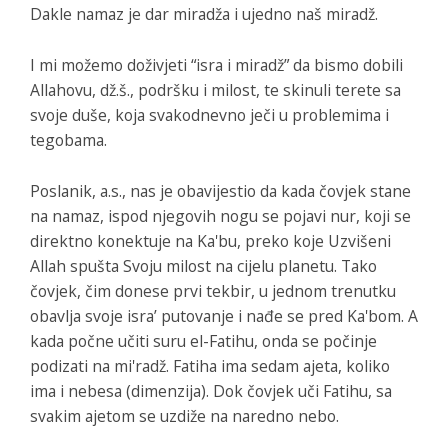
Dakle namaz je dar miradža i ujedno naš miradž.
I mi možemo doživjeti “isra i miradž” da bismo dobili
Allahovu, dž.š., podršku i milost, te skinuli terete sa
svoje duše, koja svakodnevno ječi u problemima i
tegobama.
Poslanik, a.s., nas je obavijestio da kada čovjek stane
na namaz, ispod njegovih nogu se pojavi nur, koji se
direktno konektuje na Ka'bu, preko koje Uzvišeni
Allah spušta Svoju milost na cijelu planetu. Tako
čovjek, čim donese prvi tekbir, u jednom trenutku
obavlja svoje isra’ putovanje i nađe se pred Ka'bom. A
kada počne učiti suru el-Fatihu, onda se počinje
podizati na mi'radž. Fatiha ima sedam ajeta, koliko
ima i nebesa (dimenzija). Dok čovjek uči Fatihu, sa
svakim ajetom se uzdiže na naredno nebo.