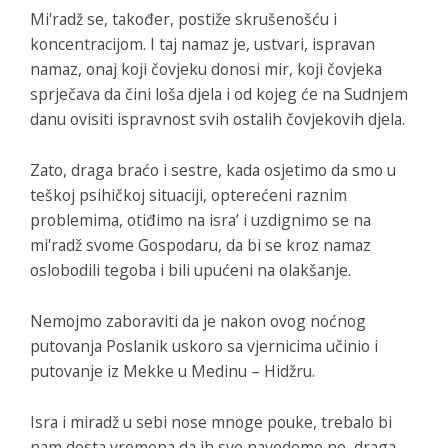
Mi'radž se, također, postiže skrušenošću i
koncentracijom. I taj namaz je, ustvari, ispravan
namaz, onaj koji čovjeku donosi mir, koji čovjeka
sprječava da čini loša djela i od kojeg će na Sudnjem
danu ovisiti ispravnost svih ostalih čovjekovih djela.
Zato, draga braćo i sestre, kada osjetimo da smo u
teškoj psihičkoj situaciji, opterećeni raznim
problemima, otiđimo na isra’ i uzdignimo se na
mi'radž svome Gospodaru, da bi se kroz namaz
oslobodili tegoba i bili upućeni na olakšanje.
Nemojmo zaboraviti da je nakon ovog noćnog
putovanja Poslanik uskoro sa vjernicima učinio i
putovanje iz Mekke u Medinu – Hidžru.
Isra i miradž u sebi nose mnoge pouke, trebalo bi
nam dosta vremena da ih sve navedemo no, draga