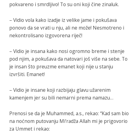
pokvareno i smrdljivo! To su oni koji čine zinaluk.
– Vidio vola kako izadje iz velike jame i pokušava
ponovo da se vrati u nju, ali ne može! Nesmotreno i
nekontrolisano izgovorena riječ!
– Vidio je insana kako nosi ogromno breme i stenje
pod njim, a pokušava da natovari još više na sebe. To
je insan što preuzme emanet koji nije u stanju
izvršiti. Emanet!
– Vidio je insane koji razbijaju glavu užarenim
kamenjem jer su bili nemarni prema namazu…
Prenosi se da je Muhammed, a.s., rekao: “Kad sam bio
na noćnom putovanju Mi‘radža Allah mi je prigovorio
za Ummet i rekao: