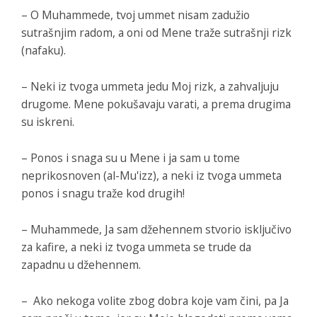
– O Muhammede, tvoj ummet nisam zadužio
sutrašnjim radom, a oni od Mene traže sutrašnji rizk
(nafaku).
– Neki iz tvoga ummeta jedu Moj rizk, a zahvaljuju
drugome. Mene pokušavaju varati, a prema drugima
su iskreni.
– Ponos i snaga su u Mene i ja sam u tome
neprikosnoven (al-Mu'izz), a neki iz tvoga ummeta
ponos i snagu traže kod drugih!
– Muhammede, Ja sam džehennem stvorio isključivo
za kafire, a neki iz tvoga ummeta se trude da
zapadnu u džehennem.
– Ako nekoga volite zbog dobra koje vam čini, pa Ja