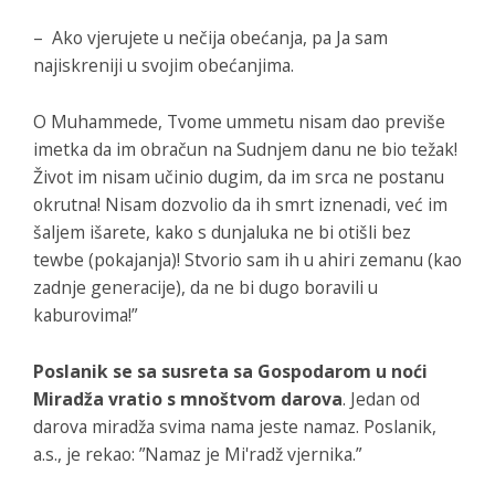
– Ako vjerujete u nečija obećanja, pa Ja sam
najiskreniji u svojim obećanjima.
O Muhammede, Tvome ummetu nisam dao previše
imetka da im obračun na Sudnjem danu ne bio težak!
Život im nisam učinio dugim, da im srca ne postanu
okrutna! Nisam dozvolio da ih smrt iznenadi, već im
šaljem išarete, kako s dunjaluka ne bi otišli bez
tewbe (pokajanja)! Stvorio sam ih u ahiri zemanu (kao
zadnje generacije), da ne bi dugo boravili u
kaburovima!”
Poslanik se sa susreta sa Gospodarom u noći
Miradža vratio s mnoštvom darova
. Jedan od
darova miradža svima nama jeste namaz. Poslanik,
a.s., je rekao: ”Namaz je Mi'radž vjernika.”