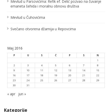
Mevlud u Parsovićima: Refik ef. Delić pozvao na čuvanje
a
emaneta šehida i moralnu obnovu društva
k
Mevlud u Čuhovićima
a
Svečano otvorena džamija u Repovcima
Maj 2016
P
U
S
Č
P
S
N
1
2
3
4
5
6
7
8
9
10
11
12
13
14
15
16
17
18
19
20
21
22
23
24
25
26
27
28
29
30
31
« apr
jun »
Kategorije