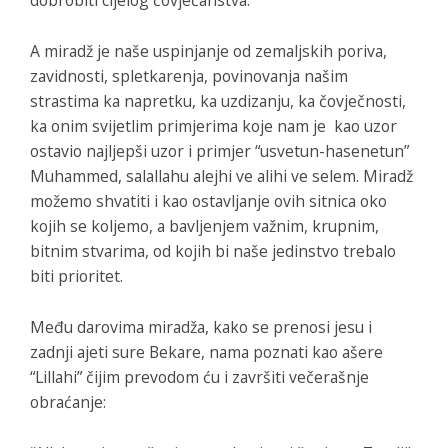
dobrobiti cijelog čovječanstva.
A miradž je naše uspinjanje od zemaljskih poriva,
zavidnosti, spletkarenja, povinovanja našim
strastima ka napretku, ka uzdizanju, ka čovječnosti,
ka onim svijetlim primjerima koje nam je kao uzor
ostavio najljepši uzor i primjer “usvetun-hasenetun”
Muhammed, salallahu alejhi ve alihi ve selem. Miradž
možemo shvatiti i kao ostavljanje ovih sitnica oko
kojih se koljemo, a bavljenjem važnim, krupnim,
bitnim stvarima, od kojih bi naše jedinstvo trebalo
biti prioritet.
Među darovima miradža, kako se prenosi jesu i
zadnji ajeti sure Bekare, nama poznati kao ašere
“Lillahi” čijim prevodom ću i završiti večerašnje
obraćanje: