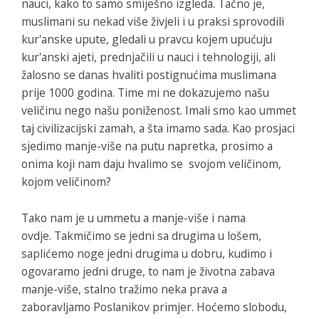
nauci, kako to samo smiješno izgleda. Tačno je,
muslimani su nekad više živjeli i u praksi sprovodili
kur'anske upute, gledali u pravcu kojem upućuju
kur'anski ajeti, prednjačili u nauci i tehnologiji, ali
žalosno se danas hvaliti postignućima muslimana
prije 1000 godina. Time mi ne dokazujemo našu
veličinu nego našu poniženost. Imali smo kao ummet
taj civilizacijski zamah, a šta imamo sada. Kao prosjaci
sjedimo manje-više na putu napretka, prosimo a
onima koji nam daju hvalimo se svojom veličinom,
kojom veličinom?
Tako nam je u ummetu a manje-više i nama
ovdje. Takmičimo se jedni sa drugima u lošem,
saplićemo noge jedni drugima u dobru, kudimo i
ogovaramo jedni druge, to nam je životna zabava
manje-više, stalno tražimo neka prava a
zaboravljamo Poslanikov primjer. Hoćemo slobodu,