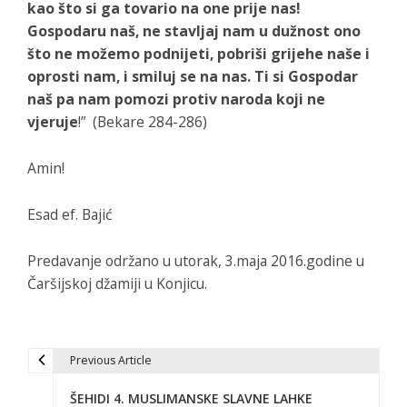
kao što si ga tovario na one prije nas!
Gospodaru naš, ne stavljaj nam u dužnost ono
što ne možemo podnijeti, pobriši grijehe naše i
oprosti nam, i smiluj se na nas. Ti si Gospodar
naš pa nam pomozi protiv naroda koji ne
vjeruje
!” (Bekare 284-286)
Amin!
Esad ef. Bajić
Predavanje održano u utorak, 3.maja 2016.godine u
Čaršijskoj džamiji u Konjicu.
Previous Article
N
ŠEHIDI 4. MUSLIMANSKE SLAVNE LAHKE