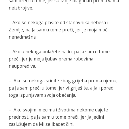
sam preči u tome, jer su Moje blagodati prema vama
neizbrojive.
– Ako se nekoga plašite od stanovnika nebesa i
Zemlje, pa Ja sam u tome preči, jer je moja moć
nenadmašna!
– Ako u nekoga polažete nadu, pa Ja sam u tome
preči, jer je moja ljubav prema robovima
neuporediva.
– Ako se nekoga stidite zbog grijeha prema njemu,
pa Ja sam preči u tome, jer vi griješite, a Ja i pored
toga ispunjavam svoja obećanja.
– Ako svojim imecima i životima nekome dajete
prednost, pa Ja sam u tome preči, jer Ja jedini
zaslužujem da Mi se ibadet čini.