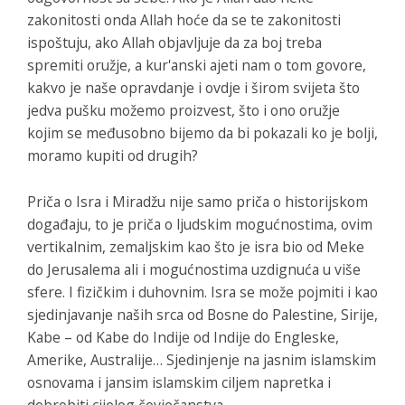
zakonitosti onda Allah hoće da se te zakonitosti
ispoštuju, ako Allah objavljuje da za boj treba
spremiti oružje, a kur'anski ajeti nam o tom govore,
kakvo je naše opravdanje i ovdje i širom svijeta što
jedva pušku možemo proizvest, što i ono oružje
kojim se međusobno bijemo da bi pokazali ko je bolji,
moramo kupiti od drugih?
Priča o Isra i Miradžu nije samo priča o historijskom
događaju, to je priča o ljudskim mogućnostima, ovim
vertikalnim, zemaljskim kao što je isra bio od Meke
do Jerusalema ali i mogućnostima uzdignuća u više
sfere. I fizičkim i duhovnim. Isra se može pojmiti i kao
sjedinjavanje naših srca od Bosne do Palestine, Sirije,
Kabe – od Kabe do Indije od Indije do Engleske,
Amerike, Australije… Sjedinjenje na jasnim islamskim
osnovama i jansim islamskim ciljem napretka i