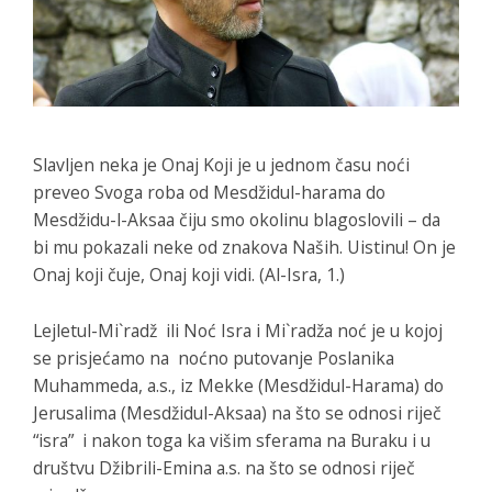
Slavljen neka je Onaj Koji je u jednom času noći
preveo Svoga roba od Mesdžidul-harama do
Mesdžidu-l-Aksaa čiju smo okolinu blagoslovili – da
bi mu pokazali neke od znakova Naših. Uistinu! On je
Onaj koji čuje, Onaj koji vidi. (Al-Isra, 1.)
Lejletul-Mi`radž ili Noć Isra i Mi`radža noć je u kojoj
se prisjećamo na noćno putovanje Poslanika
Muhammeda, a.s., iz Mekke (Mesdžidul-Harama) do
Jerusalima (Mesdžidul-Aksaa) na što se odnosi riječ
“isra” i nakon toga ka višim sferama na Buraku i u
društvu Džibrili-Emina a.s. na što se odnosi riječ