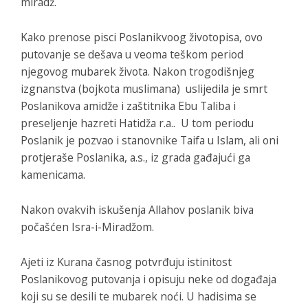
miradž.
Kako prenose pisci Poslanikvoog životopisa, ovo
putovanje se dešava u veoma teškom period
njegovog mubarek života. Nakon trogodišnjeg
izgnanstva (bojkota muslimana) uslijedila je smrt
Poslanikova amidže i zaštitnika Ebu Taliba i
preseljenje hazreti Hatidža r.a.. U tom periodu
Poslanik je pozvao i stanovnike Taifa u Islam, ali oni
protjeraše Poslanika, a.s., iz grada gađajući ga
kamenicama.
Nakon ovakvih iskušenja Allahov poslanik biva
počašćen Isra-i-Miradžom.
Ajeti iz Kurana časnog potvrđuju istinitost
Poslanikovog putovanja i opisuju neke od događaja
koji su se desili te mubarek noći. U hadisima se