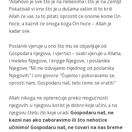
“Allahovo je sve što je na nebesima i što je na Zemlji!
Pokazivali vi ono što je u dušama vašim ili to krili
Allah će vas za to pitati; oprostit će onome kome On
hoće, a kaznit će onoga koga On hoće – Allah je
kadar sve.
Poslanik vjeruje u ono što mu se objavljuje od
Gospodara njegova, i vjernici – svaki vjeruje u Allaha,
i meleke Njegove, i knjige Njegove, i poslanike
Njegove: “Mi ne izdvajamo nijednog od poslanika
Njegovih.” I oni govore: ”Čujemo i pokoravamo se;
oprosti nam, Gospodaru naš; tebi ćemo se vratiti.”
Allah nikoga ne opterećuje preko mogućnosti
njegovih: u njegovu korist je dobro koje učini, a na
njegovu štetu zlo koje uradi.
Gospodaru naš, ne
kazni nas ako zaboravimo ili što nehotice
učinimo! Gospodaru naš, ne tovari na nas breme