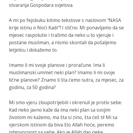
stvaranja Gospodara svjetova.
A mi po fejsbuku kitimo tekstove s naslovom “NASA
krije istinu o Noći Kadr”! I slično. Mi ponavljamo da se
mjesec raspolutio i tražimo da neko u to vjeruje i
postane musliman, a nismo skontali da pošaljemo
letjelicu i dokažemo to.
Imamo li mi svoje planove i proračune. Ima li
muslimanski ummet neki plan? Imamo li mi svoje
lične planove? Znamo li šta ćemo sutra, za mjesec, za
godinu, za 50 godina?
Mi smo vjeru zloupotrijebili i okrenuli je protiv sebe.
Kad neko javno kaže da ima neki plan sa svojim
životom mi kažemo, ma šta si zino, šta ćeš ti! Mi sa
vjerskom istinom da biva što Allah hoće, peremo
odgovornost sa sebe. Ako je Allah dao neke