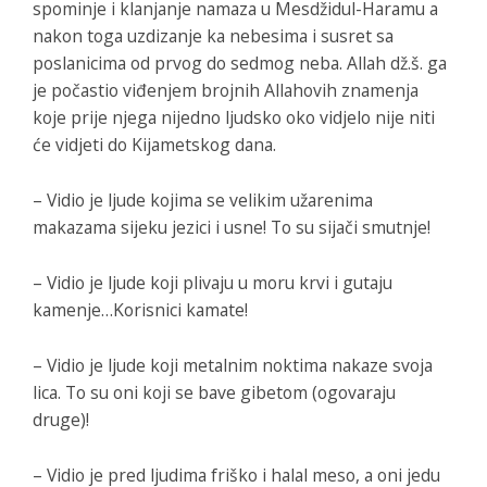
spominje i klanjanje namaza u Mesdžidul-Haramu a
nakon toga uzdizanje ka nebesima i susret sa
poslanicima od prvog do sedmog neba. Allah dž.š. ga
je počastio viđenjem brojnih Allahovih znamenja
koje prije njega nijedno ljudsko oko vidjelo nije niti
će vidjeti do Kijametskog dana.
– Vidio je ljude kojima se velikim užarenima
makazama sijeku jezici i usne! To su sijači smutnje!
– Vidio je ljude koji plivaju u moru krvi i gutaju
kamenje…Korisnici kamate!
– Vidio je ljude koji metalnim noktima nakaze svoja
lica. To su oni koji se bave gibetom (ogovaraju
druge)!
– Vidio je pred ljudima friško i halal meso, a oni jedu