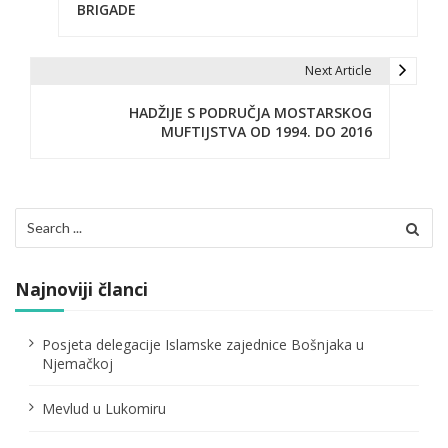
a
BRIGADE
v
i
Next Article
g
HADŽIJE S PODRUČJA MOSTARSKOG
MUFTIJSTVA OD 1994. DO 2016
a
c
i
Search
for:
j
a
Najnoviji članci
č
Posjeta delegacije Islamske zajednice Bošnjaka u
l
Njemačkoj
a
Mevlud u Lukomiru
n