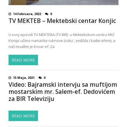
14 Februara, 2022
0
TV MEKTEB – Mektebski centar Konjic
U ovoj epizodi TV MEKTEBA (TV BIR) u Mektebskom centru MIZ
Konijic učimo namaske ruknove (ruku', sedžda i kadei-ehire), a
naš muallim je Ensar-ef. Za
READ MORE
15 Maja, 2021
0
Video: Bajramski intervju sa muftijom
mostarskim mr. Salem-ef. Dedovićem
za BIR Televiziju
READ MORE