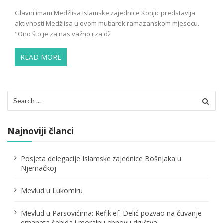
Glavni imam Medžlisa Islamske zajednice Konjic predstavlja
aktivnosti Medžlisa u ovom mubarek ramazanskom mjesecu.
"Ono što je za nas važno i za dž
READ MORE
Search
for:
Najnoviji članci
Posjeta delegacije Islamske zajednice Bošnjaka u
Njemačkoj
Mevlud u Lukomiru
Mevlud u Parsovićima: Refik ef. Delić pozvao na čuvanje
emaneta šehida i moralnu obnovu društva