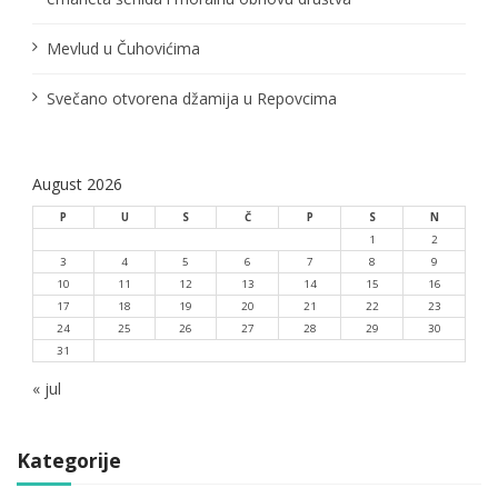
Mevlud u Čuhovićima
Svečano otvorena džamija u Repovcima
August 2026
P
U
S
Č
P
S
N
1
2
3
4
5
6
7
8
9
10
11
12
13
14
15
16
17
18
19
20
21
22
23
24
25
26
27
28
29
30
31
« jul
Kategorije