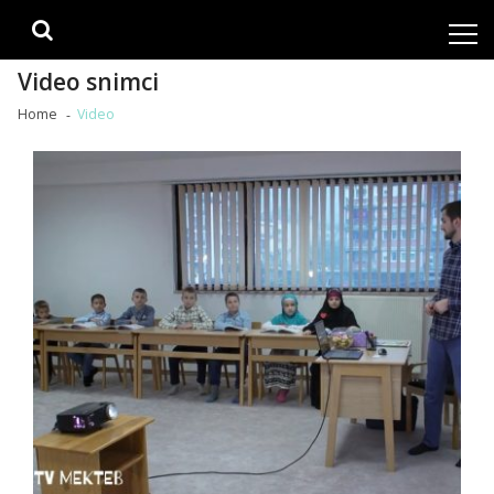
Skip
Skip
to
to
navigation
content
Video snimci
Home
Video