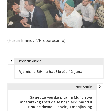
(Hasan Eminović/Preporod.info)
Previous Article
N
Vjernici iz BiH na hadž kreću 12. juna
a
v
Next Article
i
Savjet za vjerska pitanja Muftijstva
g
mostarskog traži da se bošnjački narod u
HNK ne dovodi u poziciju manjinskog
a