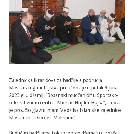
Zajednička ikrar dova za hadžije s područja
Mostarskog muftijstva proučena je u petak 9.juna
2023.g. u džamiji “Bosanski mudžahidi” u Sportsko-
rekreativnom centru “Midhad Hujdur Hujka”, a dovu
je proučio glavni imam Medžlisa Islamske zajednice
Mostar mr. Dino-ef. Maksumić.
Budućim hadžijama i okupljenom džematu o značaju