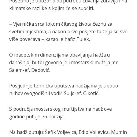
Posebno je upozorio da potrebu čuvanja zdravlja i na
klimatske razlike s kojim će se suočiti.
– Vjernička srca tokom čitavog života čeznu za
svetim mjestima, a nakon prve posjete ta želja se sve
više povećava – kazao je hafiz Tulek.
O ibadetskim dimenzijama obavljanja hadža u
današnjoj hutbi govorio je i mostarski muftija mr.
Salem-ef. Dedović.
Posljednje tehnička uputstva hadžijama je uputio
njihov ovogodišnji vodič Suljo-ef. Cikotić.
S područja mostarskog muftijstva na hadž ove
godine putuje 76 hadžija.
Na hadž putuju: Šefik Voljevica, Edib Voljevica, Mumin