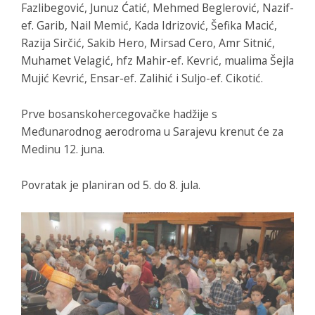
Fazlibegović, Junuz Ćatić, Mehmed Beglerović, Nazif-
ef. Garib, Nail Memić, Kada Idrizović, Šefika Macić,
Razija Sirčić, Sakib Hero, Mirsad Cero, Amr Sitnić,
Muhamet Velagić, hfz Mahir-ef. Kevrić, mualima Šejla
Mujić Kevrić, Ensar-ef. Zalihić i Suljo-ef. Cikotić.
Prve bosanskohercegovačke hadžije s
Međunarodnog aerodroma u Sarajevu krenut će za
Medinu 12. juna.
Povratak je planiran od 5. do 8. jula.