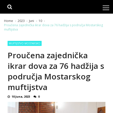
Skip
Skip
to
to
navigation
content
Home
2023
Juni
10
Proučena zajednička ikrar dova za 76 hadžija s područja Mostarskog
muftijstva
MUFTIJSTVO MOSTARSKO
Proučena zajednička
ikrar dova za 76 hadžija s
područja Mostarskog
muftijstva
10 Juna, 2023
0