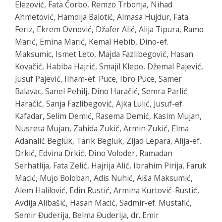
Elezović, Fata Čorbo, Remzo Trbonja, Nihad
Ahmetović, Hamdija Balotić, Almasa Hujdur, Fata
Feriz, Ekrem Ovnović, Džafer Alić, Alija Tipura, Ramo
Marić, Emina Marić, Kemal Hebib, Dino-ef.
Maksumic, Ismet Leto, Majda Fazlibegović, Hasan
Kovačić, Habiba Hajrić, Smajil Klepo, Džemal Pajević,
Jusuf Pajević, Ilham-ef. Puce, Ibro Puce, Samer
Balavac, Sanel Pehilj, Dino Haračić, Semra Parlić
Haračić, Sanja Fazlibegović, Ajka Lulić, Jusuf-ef.
Kafadar, Selim Demić, Rasema Demić, Kasim Mujan,
Nusreta Mujan, Zahida Zukić, Armin Zukić, Elma
Adanalić Begluk, Tarik Begluk, Zijad Lepara, Alija-ef.
Drkić, Edvina Drkić, Dino Voloder, Ramadan
Serhatlija, Fata Zelić, Hajrija Alić, Ibrahim Pirija, Faruk
Macić, Mujo Boloban, Adis Nuhić, Aiša Maksumić,
Alem Halilović, Edin Rustić, Armina Kurtović-Rustić,
Avdija Alibašić, Hasan Macić, Sadmir-ef. Mustafić,
Semir Đuderija, Belma Đuderija, dr. Emir