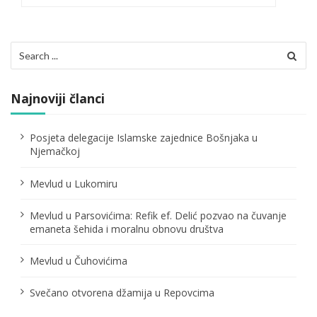
c
i
Search
for:
j
a
Najnoviji članci
č
Posjeta delegacije Islamske zajednice Bošnjaka u
l
Njemačkoj
a
Mevlud u Lukomiru
n
Mevlud u Parsovićima: Refik ef. Delić pozvao na čuvanje
a
emaneta šehida i moralnu obnovu društva
k
Mevlud u Čuhovićima
a
Svečano otvorena džamija u Repovcima