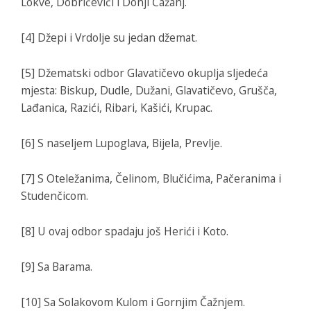
Lokve, Dobričevići i Donji Čažanj.
[4] Džepi i Vrdolje su jedan džemat.
[5] Džematski odbor Glavatičevo okuplja sljedeća
mjesta: Biskup, Dudle, Dužani, Glavatičevo, Grušča,
Lađanica, Razići, Ribari, Kašići, Krupac.
[6] S naseljem Lupoglava, Bijela, Prevlje.
[7] S Oteležanima, Čelinom, Blučićima, Pačeranima i
Studenčicom.
[8] U ovaj odbor spadaju još Herići i Koto.
[9] Sa Barama.
[10] Sa Solakovom Kulom i Gornjim Čažnjem.