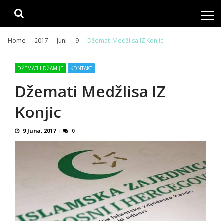
Skip
Skip
to
to
navigation
content
Home
2017
Juni
9
Džemati Medžlisa IZ Konjic
DŽEMATI I DŽAMIJE
KONTAKT
Džemati Medžlisa IZ
Konjic
9 Juna, 2017
0