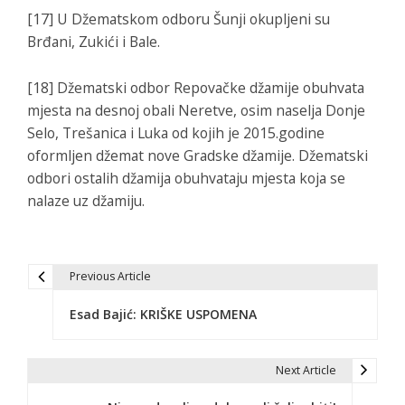
[17] U Džematskom odboru Šunji okupljeni su
Brđani, Zukići i Bale.
[18] Džematski odbor Repovačke džamije obuhvata
mjesta na desnoj obali Neretve, osim naselja Donje
Selo, Trešanica i Luka od kojih je 2015.godine
oformljen džemat nove Gradske džamije. Džematski
odbori ostalih džamija obuhvataju mjesta koja se
nalaze uz džamiju.
Previous Article
N
Esad Bajić: KRIŠKE USPOMENA
a
v
Next Article
i