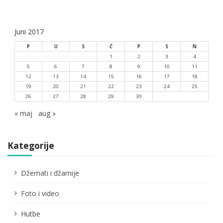
a
Juni 2017
P
U
S
Č
P
S
N
1
2
3
4
5
6
7
8
9
10
11
12
13
14
15
16
17
18
19
20
21
22
23
24
25
26
27
28
29
30
« maj
aug »
Kategorije
Džemati i džamije
Foto i video
Hutbe