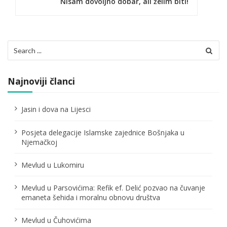
Nisam dovoljno dobar, ali želim biti!
g
a
c
Search
for:
i
j
Najnoviji članci
a
Jasin i dova na Lijesci
č
Posjeta delegacije Islamske zajednice Bošnjaka u
l
Njemačkoj
a
Mevlud u Lukomiru
n
Mevlud u Parsovićima: Refik ef. Delić pozvao na čuvanje
a
emaneta šehida i moralnu obnovu društva
k
Mevlud u Čuhovićima