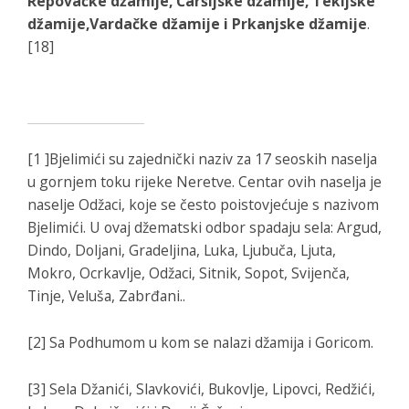
Repovačke džamije, Čaršijske džamije, Tekijske
džamije,Vardačke džamije i Prkanjske džamije
.
[18]
[1 ]Bjelimići su zajednički naziv za 17 seoskih naselja
u gornjem toku rijeke Neretve. Centar ovih naselja je
naselje Odžaci, koje se često poistovjećuje s nazivom
Bjelimići. U ovaj džematski odbor spadaju sela: Argud,
Dindo, Doljani, Gradeljina, Luka, Ljubuča, Ljuta,
Mokro, Ocrkavlje, Odžaci, Sitnik, Sopot, Svijenča,
Tinje, Veluša, Zabrđani..
[2] Sa Podhumom u kom se nalazi džamija i Goricom.
[3] Sela Džanići, Slavkovići, Bukovlje, Lipovci, Redžići,