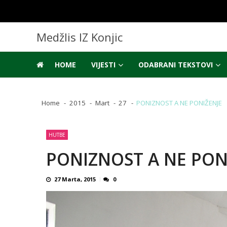
Skip
Skip
to
to
navigation
content
Medžlis IZ Konjic
HOME
VIJESTI
ODABRANI TEKSTOVI
Home
2015
Mart
27
PONIZNOST A NE PONIŽENJE
HUTBE
PONIZNOST A NE PON
27 Marta, 2015
0