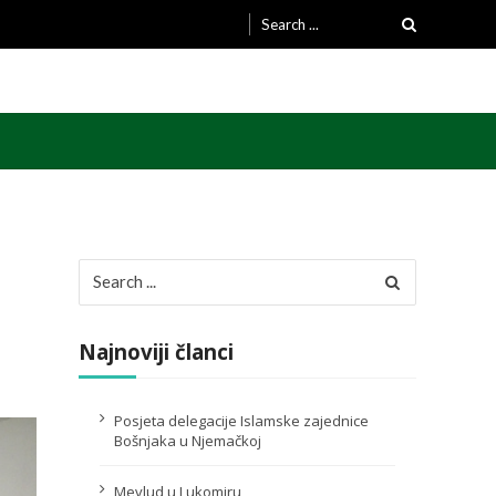
Search
for:
Search
for:
Najnoviji članci
Posjeta delegacije Islamske zajednice
Bošnjaka u Njemačkoj
Mevlud u Lukomiru