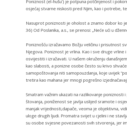
Poniznost (el-hušu’) je potpuna potčinjenost i poko
osjećaj stvarne niskosti pred Njim, kao i potrebe, te
Nasuprot poniznosti je oholost a znamo dobor ko je nje
36) Od Poslanika, a.s., se prenosi: „Neće ući u džen
Poniznošću izražavamo Božju veličinu i prisutnost sv
Njegova. Poniznost je vrlina. Kao i sve druge vrline
osvijestiti i izražavati. U našem okruženju današnje
kao slabosti, a ponizne osobe često su krivo shvaće
samopoštovanja niti samopouzdanja, koje uvijek “pod
tretira kao mahana jer mnogi pogrešno izjednačavaj
Smatram važnim ukazati na razlikovanje poniznosti i p
štovanja, poniženost se javlja uslijed sramote i osje
manjak vrijednosti,dapače, veoma je objektivna, vidi i
uloge drugih ljudi. Promatra svijet u cjelini i ne stavl
su osobe svjesne povezanosti svih stvorenja, jer i