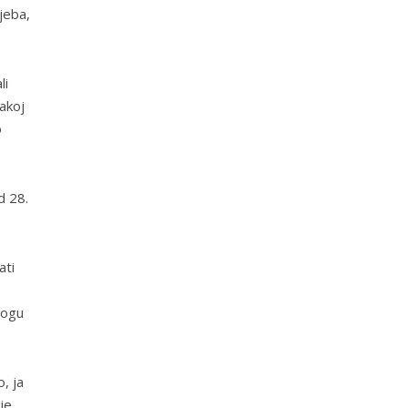
jeba,
li
akoj
o
d 28.
ati
Bogu
, ja
je