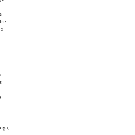
e
tre
mo
a
ti
e
toga,