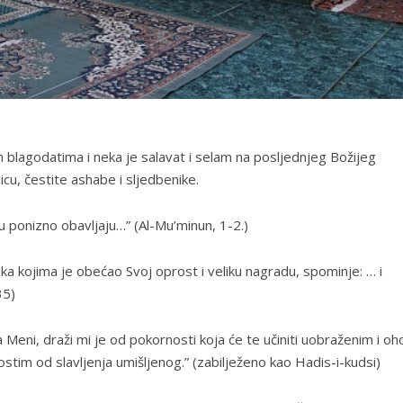
m blagodatima i neka je salavat i selam na posljednjeg Božijeg
u, čestite ashabe i sljedbenike.
oju ponizno obavljaju…” (Al-Mu’minun, 1-2.)
nika kojima je obećao Svoj oprost i veliku nagradu, spominje: … i
35)
Meni, draži mi je od pokornosti koja će te učiniti uobraženim i oho
stim od slavljenja umišljenog.” (zabilježeno kao Hadis-i-kudsi)