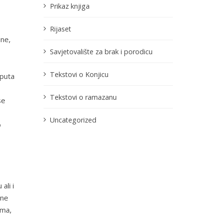
Prikaz knjiga
Rijaset
ene,
Savjetovalište za brak i porodicu
Tekstovi o Konjicu
 puta
Tekstovi o ramazanu
se
Uncategorized
o
ali i
zne
ima,