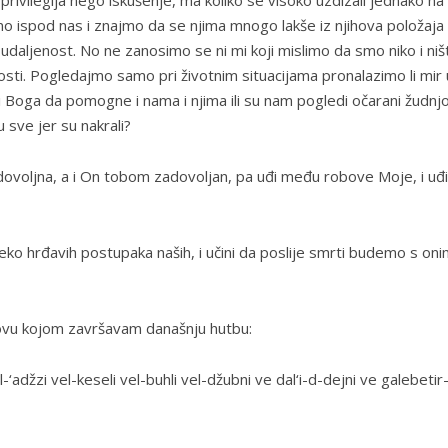
 privilegija nego iskušenje, ma koliko se visoko uzdizali jednako na
no ispod nas i znajmo da se njima mnogo lakše iz njihova položaja
daljenost. No ne zanosimo se ni mi koji mislimo da smo niko i niš
sti. Pogledajmo samo pri životnim situacijama pronalazimo li mir 
i Boga da pomogne i nama i njima ili su nam pogledi očarani žudn
 sve jer su nakrali?
ovoljna, a i On tobom zadovoljan, pa uđi među robove Moje, i uđi
eko hrđavih postupaka naših, i učini da poslije smrti budemo s on
o dovu kojom završavam današnju hutbu:
adžzi vel-keseli vel-buhli vel-džubni ve dal‘i-d-dejni ve galebetir