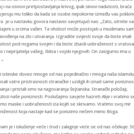
i na osnovi pretpostavljanja krivog, ipak sinovi nadutosti, braća
nja vjeruju mu toliko da kada se osobe nepokorne između vas poklon
 je u nastavku govora nastavio savjetujući nas: „Zato, utrnite va
ritajeni u srcima vašim. Ta oholost može postojati u muslimanu sa
vođenja na zlo i utvaranja. Izgradite svijesti svoje da biste imali
sitost pod nogama svojim i da biste zbacili uobraženost s vratova
i neprijatelja vašeg, Iblisa i vojski njegovih. On zasigurno ima u
 „
ti istinske doveo mnoge od nas pojedinačno i mnoga naša islamsk
li vatre pristrasnosti stranačke i uzdigli ih iznad same poniznos
ja i pristali smo na nagovaranja šejtanska. Stranački položaji,
azlozi naše poniznosti. Poslušajmo savjete hazreti Alije i vratimo s
cimo maske i uobraženosti iza kojih se skrivamo. Vratimo svoj mir
oniženost koja nastaje kad se ponizimo nečem mimo Boga.
 nam je i iskušenje veće i trud i zalagnje veće se od nas očekuje. S