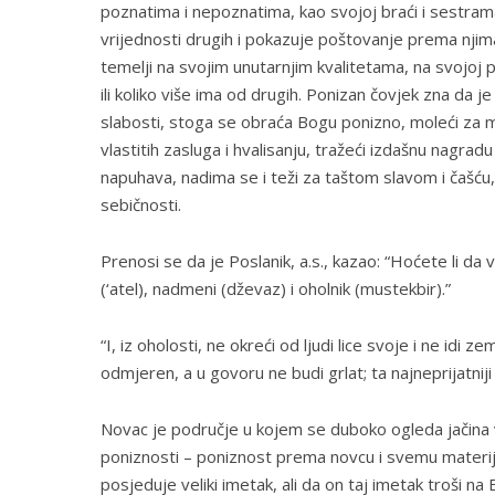
poznatima i nepoznatima, kao svojoj braći i sestrama
vrijednosti drugih i pokazuje poštovanje prema njim
temelji na svojim unutarnjim kvalitetama, na svojoj 
ili koliko više ima od drugih. Ponizan čovjek zna da 
slabosti, stoga se obraća Bogu ponizno, moleći za m
vlastitih zasluga i hvalisanju, tražeći izdašnu nagra
napuhava, nadima se i teži za taštom slavom i čašću,
sebičnosti.
Prenosi se da je Poslanik, a.s., kazao: “Hoćete li d
(‘atel), nadmeni (dževaz) i oholnik (mustekbir).”
“I, iz oholosti, ne okreći od ljudi lice svoje i ne idi
odmjeren, a u govoru ne budi grlat; ta najneprijatnij
Novac je područje u kojem se duboko ogleda jačina v
poniznosti – poniznost prema novcu i svemu materij
posjeduje veliki imetak, ali da on taj imetak troši na