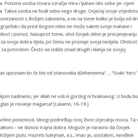
. Ponizna osoba stvara ozračje mira i ljubavi oko sebe jer cijeni
a. Takva osoba ne hvali sebe nego druge. Osjećaj svoje vrijednos
povezanosti s Božijim zakonima, a ne na tome koliko je bolja od dr
je griješnik i da pred Bogom nitko ne može sakriti svoje mahane i
ilost i pomoć. Nasuprot tome, ohol čovjek sklon je precjenjivanju
du za svoja dobra djela, pri čemu ne priznaje svoja nedjela. Oholost
 za potvrdom. Često se izdiže iznad drugih i klanja se svojoj
a vas upoznam ko će biti od stanovnika džehennema” … “Svaki “ters”
 zemljom nadmeno, jer Allah ne voli ni gordog ni hvalisavog. U hodu bu
i glas je revanje magarca!”(Lukamn, 18-19.)
rline poniznosti. Mnogi podređuju svoj život stjecanju novca. Ta 
alnom – ne donosi trajna dobra. Moguće je naravno da čovjek
 Božijem putu. Hazreti Sulejman, a.s., imao je, uostalom, neviđeni