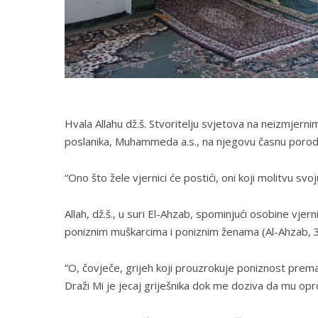
Hvala Allahu dž.š. Stvoritelju svjetova na neizmjerni
poslanika, Muhammeda a.s., na njegovu časnu porodic
“Ono što žele vjernici će postići, oni koji molitvu sv
Allah, dž.š., u suri El-Ahzab, spominjući osobine vjer
poniznim muškarcima i poniznim ženama (Al-Ahzab, 
“O, čovječe, grijeh koji prouzrokuje poniznost prema 
Draži Mi je jecaj griješnika dok me doziva da mu opro