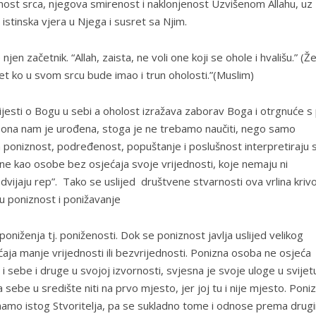
rnost srca, njegova smirenost i naklonjenost Uzvišenom Allahu, uz
 istinska vjera u Njega i susret sa Njim.
n začetnik. “Allah, zaista, ne voli one koji se ohole i hvališu.” (Ž
net ko u svom srcu bude imao i trun oholosti.”(Muslim)
ijesti o Bogu u sebi a oholost izražava zaborav Boga i otrgnuće s
 i ona nam je urođena, stoga je ne trebamo naučiti, nego samo
m poniznost, podređenost, popuštanje i poslušnost interpretiraju 
ne kao osobe bez osjećaja svoje vrijednosti, koje nemaju ni
vijaju rep”. Tako se uslijed društvene stvarnosti ova vrlina kriv
u poniznost i ponižavanje
oniženja tj. poniženosti. Dok se poniznost javlja uslijed velikog
ćaja manje vrijednosti ili bezvrijednosti. Ponizna osoba ne osjeća
 sebe i druge u svojoj izvornosti, svjesna je svoje uloge u svijetu 
ja sebe u središte niti na prvo mjesto, jer joj tu i nije mjesto. Poni
mamo istog Stvoritelja, pa se sukladno tome i odnose prema drug