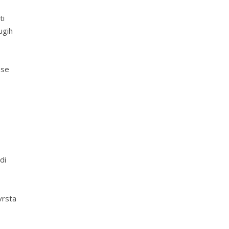
ti
ugih
 se
di
vrsta