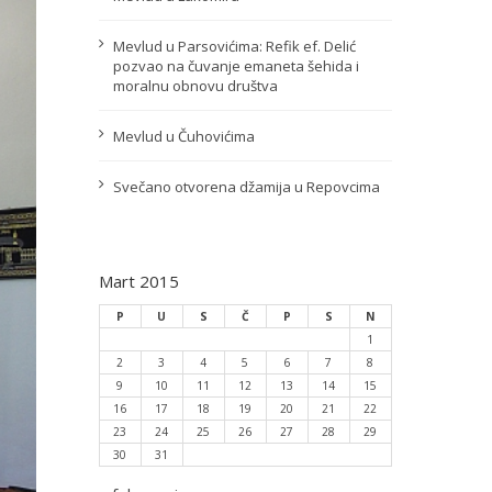
Mevlud u Parsovićima: Refik ef. Delić
pozvao na čuvanje emaneta šehida i
moralnu obnovu društva
Mevlud u Čuhovićima
Svečano otvorena džamija u Repovcima
Mart 2015
P
U
S
Č
P
S
N
1
2
3
4
5
6
7
8
9
10
11
12
13
14
15
16
17
18
19
20
21
22
23
24
25
26
27
28
29
30
31