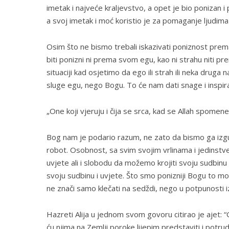
imetak i najveće kraljevstvo, a opet je bio ponizan
a svoj imetak i moć koristio je za pomaganje ljudima i
Osim što ne bismo trebali iskazivati poniznost pre
biti ponizni ni prema svom egu, kao ni strahu niti p
situaciji kad osjetimo da ego ili strah ili neka druga
sluge egu, nego Bogu. To će nam dati snage i inspi
„One koji vjeruju i čija se srca, kad se Allah spomen
Bog nam je podario razum, ne zato da bismo ga izgubil
robot. Osobnost, sa svim svojim vrlinama i jedinst
uvjete ali i slobodu da možemo krojiti svoju sudbi
svoju sudbinu i uvjete. Što smo ponizniji Bogu to m
ne znači samo klečati na sedždi, nego u potpunosti i
Hazreti Alija u jednom svom govoru citirao je ajet: 
ću njima na Zemlji poroke lijepim predstaviti i potru