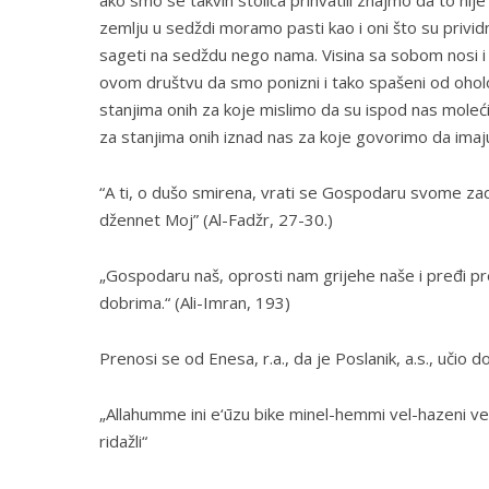
ako smo se takvih stolica prihvatili znajmo da to nije
zemlju u sedždi moramo pasti kao i oni što su privid
sageti na sedždu nego nama. Visina sa sobom nosi i u
ovom društvu da smo ponizni i tako spašeni od oholo
stanjima onih za koje mislimo da su ispod nas moleć
za stanjima onih iznad nas za koje govorimo da imaju
“A ti, o dušo smirena, vrati se Gospodaru svome zad
džennet Moj” (Al-Fadžr, 27-30.)
„Gospodaru naš, oprosti nam grijehe naše i pređi pr
dobrima.“ (Ali-Imran, 193)
Prenosi se od Enesa, r.a., da je Poslanik, a.s., uči
„Allahumme ini e‘ūzu bike minel-hemmi vel-hazeni vel-‘
ridažli“