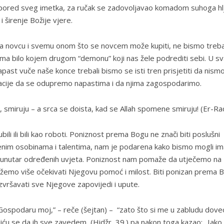
 i pored sveg imetka, za ručak se zadovoljavao komadom suhoga hl
 širenje Božije vjere.
ma novcu i svemu onom što se novcem može kupiti, ne bismo treba
rema bilo kojem drugom “demonu” koji nas žele podrediti sebi. U sv
 napast vuče naše konce trebali bismo se isti tren prisjetiti da nism
racije da se odupremo napastima i da njima zagospodarimo.
e, smiruju – a srca se doista, kad se Allah spomene smiruju! (Er-Ra
i ili bili kao roboti. Poniznost prema Bogu ne znači biti poslušni
venim osobinama i talentima, nam je podarena kako bismo mogli im
nu unutar određenih uvjeta. Poniznost nam pomaže da utječemo na
ožemo više očekivati Njegovu pomoć i milost. Biti ponizan prema 
zvršavati sve Njegove zapovijedi i upute.
“Gospodaru moj,” – reče (šejtan) – “zato što si me u zabludu doveo
diću se da ih sve zavedem, (Hidžr, 39.) pa nakon toga kazao: „Iako 