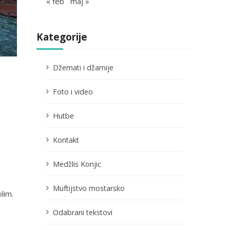
« feb
maj »
Kategorije
Džemati i džamije
Foto i video
Hutbe
Kontakt
Medžlis Konjic
Muftijstvo mostarsko
lim.
Odabrani tekstovi