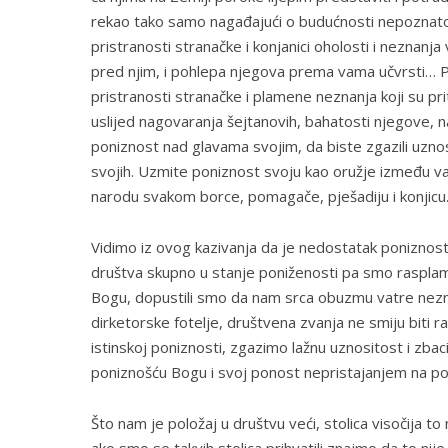
rekao tako samo nagađajući o budućnosti nepoznatoj 
pristranosti stranačke i konjanici oholosti i nezna
pred njim, i pohlepa njegova prema vama učvrsti… Pa
pristranosti stranačke i plamene neznanja koji su p
uslijed nagovaranja šejtanovih, bahatosti njegove, na
poniznost nad glavama svojim, da biste zgazili uzno
svojih. Uzmite poniznost svoju kao oružje između vas 
narodu svakom borce, pomagače, pješadiju i konjicu.
Vidimo iz ovog kazivanja da je nedostatak poniznos
društva skupno u stanje poniženosti pa smo rasplamsa
Bogu, dopustili smo da nam srca obuzmu vatre neznan
dirketorske fotelje, društvena zvanja ne smiju biti r
istinskoj poniznosti, zgazimo lažnu uznositost i zba
poniznošću Bogu i svoj ponost nepristajanjem na p
Što nam je položaj u društvu veći, stolica visočija to